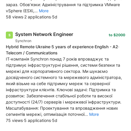
зараз. Обовʼязки: Адміністрування та підтримка VMware
vSphere (ESXi,...
More
58 views
·
2 applications
·
5d
System Network Engineer
to $2000
Synchron
Hybrid Remote
·
Ukraine
·
5 years of experience
·
English - A2
·
Telecom / Communications
ІТ-компанія Synchron понад 7 років впроваджує та
підтримує інфраструктурні рішення, системи безпеки та
мережі для корпоративного сектора. Ми шукаємо
досвідченого системного та мережевого адміністратора,
який візьме на себе підтримку мереж та серверної
інфраструктури клієнтів. Ключові задачі: Підтримка та
розвиток: Забезпечення стабільної роботи та високої
доступності (24/7) серверів і мережевої інфраструктури.
Масштабування: Проектування та впровадження нових
сегментів мережі, оптимізація поточної...
More
75 views
·
5 applications
·
5d