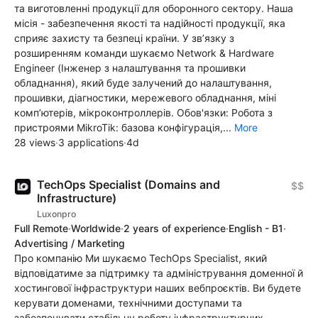
та виготовленні продукції для оборонного сектору. Наша
місія - забезпечення якості та надійності продукції, яка
сприяє захисту та безпеці країни. У зв’язку з
розширенням команди шукаємо Network & Hardware
Engineer (Інженер з налаштування та прошивки
обладнання), який буде залучений до налаштування,
прошивки, діагностики, мережевого обладнання, міні
компʼютерів, мікроконтроллерів. Обов'язки: Робота з
пристроями MikroTik: базова конфігурація,...
More
28 views
·
3 applications
·
4d
TechOps Specialist (Domains and
$$
Infrastructure)
Luxonpro
Full Remote
·
Worldwide
·
2 years of experience
·
English - B1
·
Advertising / Marketing
Про компанію Ми шукаємо TechOps Specialist, який
відповідатиме за підтримку та адміністрування доменної й
хостингової інфраструктури наших вебпроєктів. Ви будете
керувати доменами, технічними доступами та
забезпечувати стабільну роботу інфраструктурних