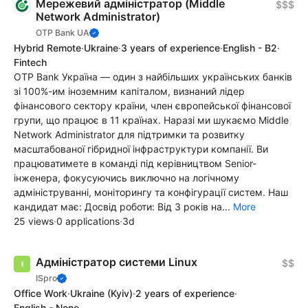
Мережевий адміністратор (Middle
$$$
Network Administrator)
OTP Bank UA
Hybrid Remote
·
Ukraine
·
3 years of experience
·
English - B2
·
Fintech
OTP Bank Україна — один з найбільших українських банків
зі 100%-им іноземним капіталом, визнаний лідер
фінансового сектору країни, член європейської фінансової
групи, що працює в 11 країнах. Наразі ми шукаємо Middle
Network Administrator для підтримки та розвитку
масштабованої гібридної інфраструктури компанії. Ви
працюватимете в команді під керівництвом Senior-
інженера, фокусуючись виключно на логічному
адмініструванні, моніторингу та конфігурації систем. Наш
кандидат має: Досвід роботи: Від 3 років на...
More
25 views
·
0 applications
·
3d
Адміністратор системи Linux
$$
ISpro
Office Work
·
Ukraine
(Kyiv)
·
2 years of experience
·
English - None