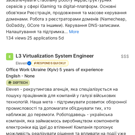
сервісів у сфері iGaming та digital-платформ. Основні
обов'язки Реєстрація, продовження та масове керування
доменами. Робота з реєстраторами доменів (Namecheap,
GoDaddy, GCore та іншими). Керування DNS-записами.
Налаштування та підтримка...
More
134 views
·
25 applications
·
5d
L3 Virtualization System Engineer
$$$
Eleven
RESPONDS QUICKLY
Office Work
·
Ukraine
(Kyiv)
·
5 years of experience
·
English - None
🪖 DEFTECH
Eleven - рекрутингова агенція, яка спеціалізується на
пошуку працівників для компаній у галузі військових
технологій. Наша мета - підтримувати розвиток оборонної
промисловості та допомагати об’єднувати тих, хто
наближає до перемоги. Роботодавець - українська
компанія, яка займаємось виробництвом компонентів
електроніки від ідеї до втілення! Компанія пропонує
можливість реалізувати рішення та впливати на події уже