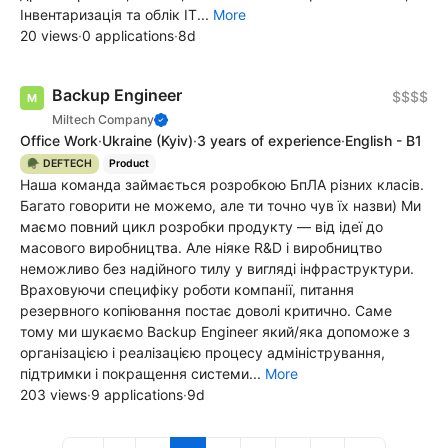
Інвентаризація та облік ІТ...
More
20 views
·
0 applications
·
8d
Backup Engineer
$$$$
Miltech Company
Office Work
·
Ukraine
(Kyiv)
·
3 years of experience
·
English - B1
🪖 DEFTECH
Product
Наша команда займається розробкою БпЛА різних класів.
Багато говорити не можемо, але ти точно чув їх назви) Ми
маємо повний цикл розробки продукту — від ідеї до
масового виробництва. Але ніяке R&D і виробництво
неможливо без надійного тилу у вигляді інфраструктури.
Враховуючи специфіку роботи компанії, питання
резервного копіювання постає доволі критично. Саме
тому ми шукаємо Backup Engineer який/яка допоможе з
організацією і реалізацією процесу адміністрування,
підтримки і покращення системи...
More
203 views
·
9 applications
·
9d