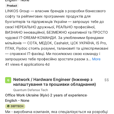
Product
LINKOS Group — власник брендів з розробки бізнесового
софту та рейтингових програмних продуктів для
бухгалтерів та підприємців України — запрошує тебе до
своєї НЕРЕАЛЬНО дружньої, РЕАЛЬНО професійної,
ВИЗНАНО інноваційної, БЕЗМЕЖНО креативної та ПРОСТО
чудової ІТ-DREAM-КОМАНДИ. За улюбленими брендами
мільйонів — СОТА, МЕДОК, Cashalot, ЦСК УКРАЇНА, IS Pro,
ПТАХ, Flydoc стоять розумні, талановиті та цілеспрямовані
— справжні ІТ-фахівці. Ми посилюємо свою команду і
запрошуємо тебе професійно зростати разом з...
More
41 views
·
4 applications
·
4d
Network / Hardware Engineer (Інженер з
$$
налаштування та прошивки обладнання)
Quantum Defense Tech
Office Work
·
Ukraine
(Kyiv)
·
2 years of experience
·
English - None
🪖 DEFTECH
Ми - виробнича компанія, яка спеціалізується на розробці