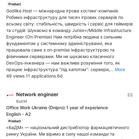
Product
Godlike.Host — міжнародна ігрова хостинг-компанія.
Робимо інфраструктуру для тисяч ігрових серверів по
всьому світу: стабільність, швидкість і сервіс для геймерів
та студій. Шукаємо в команду Junior+/Middle Infrastructure
Engineer (On-Premise) Нам потрібна людина з сильним
фундаментом у системному адмініструванні, яка
працювала саме з on-premise інфраструктурою та
фізичними серверами. Ми не шукаємо класичного
DevOps-інженера — нам важливе розуміння того, як
працює інфраструктура "під капотом": сервери,...
More
49 views
·
11 applications
·
6d
Network engineer
$$
BaDM
Office Work
·
Ukraine
(Dnipro)
·
1 year of experience
·
English - A2
Product
«БаДМ» — національний дистриб’ютор фармацевтичного
ринку України. Ми віримо в силу нашої команди та