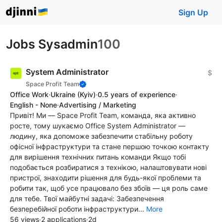
Sign Up
Jobs Sysadmin
100
System Administrator
$
Space Profit Team
Office Work
·
Ukraine
(Kyiv)
·
0.5 years of experience
·
English - None
·
Advertising / Marketing
Привіт! Ми — Space Profit Team, команда, яка активно
росте, тому шукаємо Office System Administrator —
людину, яка допоможе забезпечити стабільну роботу
офісної інфраструктури та стане першою точкою контакту
для вирішення технічних питань команди Якщо тобі
подобається розбиратися з технікою, налаштовувати нові
пристрої, знаходити рішення для будь-якої проблеми та
робити так, щоб усе працювало без збоїв — ця роль саме
для тебе. Твої майбутні задачі: Забезпечення
безперебійної роботи інфраструктури...
More
56 views
·
2 applications
·
2d