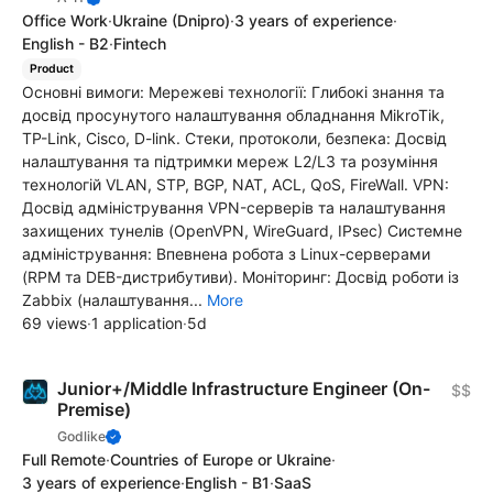
Office Work
·
Ukraine
(Dnipro)
·
3 years of experience
·
English - B2
·
Fintech
Product
Основні вимоги: Мережеві технології: Глибокі знання та
досвід просунутого налаштування обладнання MikroTik,
TP-Link, Cisco, D-link. Стеки, протоколи, безпека: Досвід
налаштування та підтримки мереж L2/L3 та розуміння
технологій VLAN, STP, BGP, NAT, ACL, QoS, FireWall. VPN:
Досвід адміністрування VPN-серверів та налаштування
захищених тунелів (OpenVPN, WireGuard, IPsec) Системне
адміністрування: Впевнена робота з Linux-серверами
(RPM та DEB-дистрибутиви). Моніторинг: Досвід роботи із
Zabbix (налаштування...
More
69 views
·
1 application
·
5d
Junior+/Middle Infrastructure Engineer (On-
$$
Premise)
Godlike
Full Remote
·
Countries of Europe or Ukraine
·
3 years of experience
·
English - B1
·
SaaS