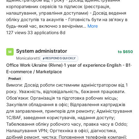
корпоративних сервісів та підписок (реєстрація,
налаштування, управління доступами) - Досвід ведення
обліку доступів та акаунтів - Готовність бути на зв'язку в
будь-який час, включно з вечірніми...
More
127 views
·
33 applications
·
8d
System administrator
to $650
Monicaloretti
RESPONDS QUICKLY
Office Work
·
Ukraine
(Rivne)
·
1 year of experience
·
English - B1
·
E-commerce / Marketplace
Product
Вимоги: Досвід роботи системним адміністратором від 1
року. Уважність, відповідальність, бажання працювати.
Обов’язки: Організація та підготовка робочих місць;
Закупівля обладнання в офіс; Відправлення картриджів
для заправлення, принтерів для ремонту; Адміністрування
1С/BAF, заведення користувачів, надання доступу;
Табелювання обліку робочого часу, правка часу в Oddo;
Налаштування VPN; Оргтехніка в офісі, діагностика,
дрібний ремонт, чистка; Поповнення телефонів компанії;