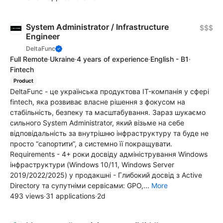
System Administrator / Infrastructure
$$$
Engineer
DeltaFunc
Full Remote
·
Ukraine
·
4 years of experience
·
English - B1
·
Fintech
Product
DeltaFunc - це українська продуктова IT-компанія у сфері
fintech, яка розвиває власне рішення з фокусом на
стабільність, безпеку та масштабування. Зараз шукаємо
сильного System Administrator, який візьме на себе
відповідальність за внутрішню інфраструктуру та буде не
просто “сапортити”, а системно її покращувати.
Requirements - 4+ роки досвіду адміністрування Windows
інфраструктури (Windows 10/11, Windows Server
2019/2022/2025) у продакшні - Глибокий досвід з Active
Directory та супутніми сервісами: GPO,...
More
493 views
·
31 applications
·
2d