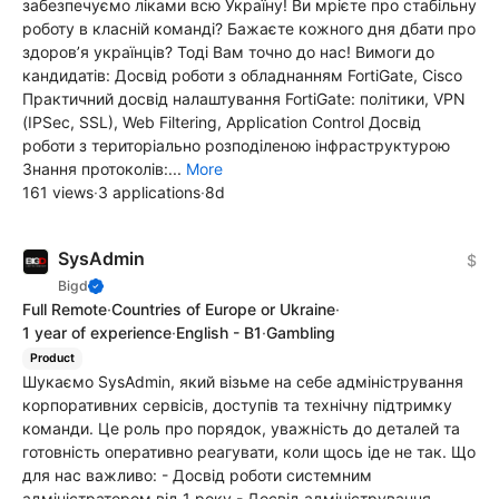
забезпечуємо ліками всю Україну! Ви мрієте про стабільну
роботу в класній команді? Бажаєте кожного дня дбати про
здоров’я українців? Тоді Вам точно до нас! Вимоги до
кандидатів: Досвід роботи з обладнанням FortiGate, Cisco
Практичний досвід налаштування FortiGate: політики, VPN
(IPSec, SSL), Web Filtering, Application Control Досвід
роботи з територіально розподіленою інфраструктурою
Знання протоколів:...
More
161 views
·
3 applications
·
8d
SysAdmin
$
Bigd
Full Remote
·
Countries of Europe or Ukraine
·
1 year of experience
·
English - B1
·
Gambling
Product
Шукаємо SysAdmin, який візьме на себе адміністрування
корпоративних сервісів, доступів та технічну підтримку
команди. Це роль про порядок, уважність до деталей та
готовність оперативно реагувати, коли щось іде не так. Що
для нас важливо: - Досвід роботи системним
адміністратором від 1 року - Досвід адміністрування