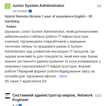
Junior System Administrator
$$
JarvisHeart
Hybrid Remote
·
Ukraine
·
1 year of experience
·
English - B1
·
Gambling
Product
Шукаємо Junior System Administrator, який допомагатиме
забезпечувати стабільну роботу IT-інфраструктури
компанії, підтримувати співробітників у вирішенні
технічних питань та працювати разом із System
Administrator над розвитком внутрішніх IT-процесів. Це
чудова можливість для спеціаліста, який вже має базові
знання системного адміністрування та хоче розвиватися у
напрямку корпоративної IT-інфраструктури. Формат
роботи Гібридний формат роботи Відвідування офісу за
потреби для: підтримки офісної...
More
95 views
·
7 applications
·
5d
Системний адміністратор мереж, Network
$$$
Engineer
А-IT