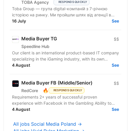
TOBA Agency
RESPONDS QUICKLY
Toba Group — група digital-компаній з 7-річною
історією на ринку. Ми пройшли шлях від агенції в
Telegram-маркетингу до повноцінної екосистеми:
16 July
See
150+...
Media Buyer TG
$$
Speedline Hub
Our client is an international product-based IT company
specializing in the iGaming industry, with its own
affiliate program and in-house products in online...
4 August
See
Media Buyer FB (Middle/Senior)
$$
🔥
RedCore
RESPONDS QUICKLY
Requirements 2+ years of successful proven
experience with Facebook in the Gambling Ability to
effectively manage large advertising Budgets
4 August
See
Availability of...
All jobs Social Media Poland →