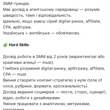
SMM-трендів.
Має досвід в агентському середовищі — розуміє
швидкість, темп і відповідальність.
Ідеально, якщо знаєш сірий digital-ринок, affiliate,
CPA, арбітраж.
Українська + англійська — обов’язково.
🧩 Hard Skills
Досвід роботи в SMM від 2 років (маркетингові або
креативні агенції — must).
Глибоке розуміння digital-ринку, арбітражу, affiliate,
CPA — must.
Вміння створити контент-стратегію з нуля (tone of
voice, рубрики, формати, кросканальність).
Досвід ведення соцмереж — пости, сторіс, сценарії,
відео, робота з дизайнерами.
Уміння працювати з аналітикою, метриками,
гіпотезами.