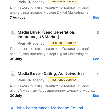
Preis HR agency
RESPONDS QUICKLY
Для нашого клієнта, незалежної маркетингової
агенції, яка працює у сфері Digital Marketing та
Affiliate Marketing, шукаємо Lead Generation
7 August
See
Specialist /...
Media Buyer (Lead Generation,
$
Insurance, US Market)
Preis HR agency
RESPONDS QUICKLY
Для нашого клієнта, незалежної маркетингової
агенції, яка працює у сфері Digital Marketing та
Affiliate Marketing, шукаємо Lead Generation
30 July
See
Specialist /...
Media Buyer (Dating, Ad Networks)
$
Preis HR agency
RESPONDS QUICKLY
Для нашого клієнта, незалежної маркетингової
агенції, у зв'язку із розширенням шукаємо Media
Buyer (Dating, Ad Networks) з можливістю
30 July
See
віддаленої...
All jobs Performance Marketing Poland →