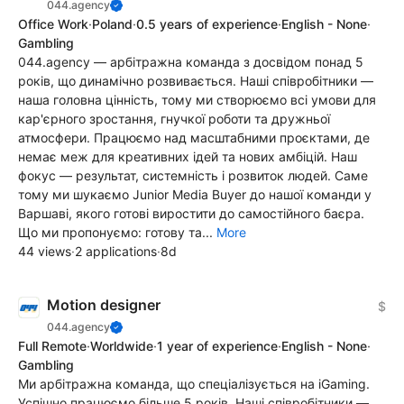
044.agency
Office Work
·
Poland
·
0.5 years of experience
·
English - None
·
Gambling
044.agency — арбітражна команда з досвідом понад 5
років, що динамічно розвивається. Наші співробітники —
наша головна цінність, тому ми створюємо всі умови для
кар'єрного зростання, гнучкої роботи та дружньої
атмосфери. Працюємо над масштабними проєктами, де
немає меж для креативних ідей та нових амбіцій. Наш
фокус — результат, системність і розвиток людей. Саме
тому ми шукаємо Junior Media Buyer до нашої команди у
Варшаві, якого готові виростити до самостійного баєра.
Що ми пропонуємо: готову та...
More
44 views
·
2 applications
·
8d
Motion designer
$
044.agency
Full Remote
·
Worldwide
·
1 year of experience
·
English - None
·
Gambling
Ми арбітражна команда, що спеціалізується на iGaming.
Успішно працюємо більше 5 років. Наші співробітники —