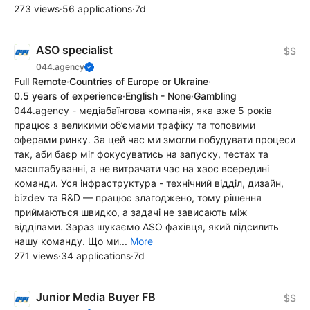
273 views
·
56 applications
·
7d
ASO specialist
$$
044.agency
Full Remote
·
Countries of Europe or Ukraine
·
0.5 years of experience
·
English - None
·
Gambling
044.agency - медіабаїнгова компанія, яка вже 5 років
працює з великими об’ємами трафіку та топовими
оферами ринку. За цей час ми змогли побудувати процеси
так, аби баєр міг фокусуватись на запуску, тестах та
масштабуванні, а не витрачати час на хаос всередині
команди. Уся інфраструктура - технічний відділ, дизайн,
bizdev та R&D — працює злагоджено, тому рішення
приймаються швидко, а задачі не зависають між
відділами. Зараз шукаємо ASO фахівця, який підсилить
нашу команду. Що ми...
More
271 views
·
34 applications
·
7d
Junior Media Buyer FB
$$