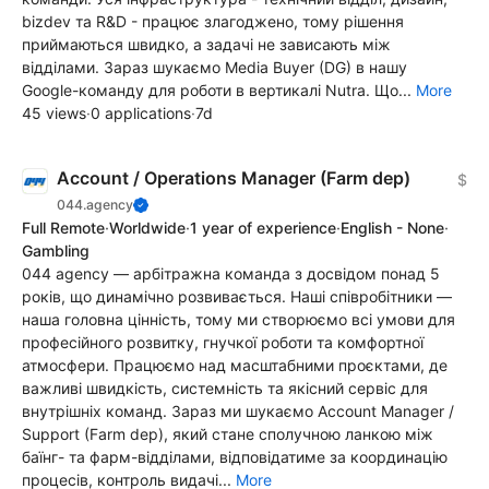
bizdev та R&D - працює злагоджено, тому рішення
приймаються швидко, а задачі не зависають між
відділами. Зараз шукаємо Media Buyer (DG) в нашу
Google-команду для роботи в вертикалі Nutra. Що...
More
45 views
·
0 applications
·
7d
Account / Operations Manager (Farm dep)
$
044.agency
Full Remote
·
Worldwide
·
1 year of experience
·
English - None
·
Gambling
044 agency — арбітражна команда з досвідом понад 5
років, що динамічно розвивається. Наші співробітники —
наша головна цінність, тому ми створюємо всі умови для
професійного розвитку, гнучкої роботи та комфортної
атмосфери. Працюємо над масштабними проєктами, де
важливі швидкість, системність та якісний сервіс для
внутрішніх команд. Зараз ми шукаємо Account Manager /
Support (Farm dep), який стане сполучною ланкою між
баїнг- та фарм-відділами, відповідатиме за координацію
процесів, контроль видачі...
More