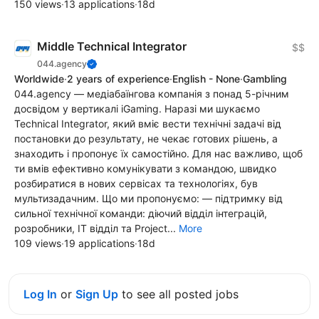
150 views
·
13 applications
·
18d
Middle Technical Integrator
$$
044.agency
Worldwide
·
2 years of experience
·
English - None
·
Gambling
044.agency — медіабаїнгова компанія з понад 5-річним
досвідом у вертикалі iGaming. Наразі ми шукаємо
Technical Integrator, який вміє вести технічні задачі від
постановки до результату, не чекає готових рішень, а
знаходить і пропонує їх самостійно. Для нас важливо, щоб
ти вмів ефективно комунікувати з командою, швидко
розбиратися в нових сервісах та технологіях, був
мультизадачним. Що ми пропонуємо: — підтримку від
сильної технічної команди: діючий відділ інтеграцій,
розробники, IT відділ та Project...
More
109 views
·
19 applications
·
18d
Log In
or
Sign Up
to see all posted jobs