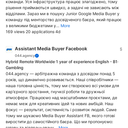
команди. Уся інфраструктура працює злагоджено, тому
рішення приймаються швидко, а задачі не зависають між
відділами. Зараз ми в пошуку Junior Google Media Buyer у
команду під менторство досвідченого баєра, який працює
з великими бюджетами у...
More
169 views
·
20 applications
·
4d
Assistant Media Buyer Facebook
$
044.agency
Hybrid Remote
·
Worldwide
·
1 year of experience
·
English - B1
·
Gambling
044.agency — арбітражна команда з досвідом понад 5
років, що динамічно розвивається. Наші співробітники —
наша головна цінність, тому ми створюємо всі умови для
кар'єрного зростання, гнучкої роботи та дружньої
атмосфери. Працюємо над масштабними проєктами, де
немає меж для креативних ідей та нових амбіцій. Наш
фокус — результат, системність і розвиток людей. Саме
тому ми шукаємо Media Buyer Assistant FB, якого готові
виростити до самостійного баєра. Що ми пропонуємо:
готову та відпрацьовану...
More