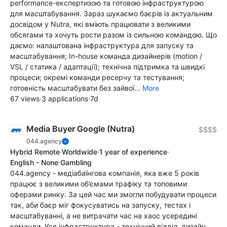
performance-експертизою та готовою інфраструктурою
для масштабування. Зараз шукаємо баєрів із актуальним
досвідом у Nutra, які вміють працювати з великими
обсягами та хочуть рости разом із сильною командою. Що
даємо: налаштована інфраструктура для запуску та
масштабування; In-house команда дизайнерів (motion /
VSL / статика / адаптації); технічна підтримка та швидкі
процеси; окремі команди ресерчу та тестування;
готовність масштабувати без зайвої...
More
67 views
·
3 applications
·
7d
Media Buyer Google (Nutra)
$$$$
044.agency
Hybrid Remote
·
Worldwide
·
1 year of experience
·
English - None
·
Gambling
044.agency - медіабаїнгова компанія, яка вже 5 років
працює з великими об’ємами трафіку та топовими
оферами ринку. За цей час ми змогли побудувати процеси
так, аби баєр міг фокусуватись на запуску, тестах і
масштабуванні, а не витрачати час на хаос усередині
команди. Уся інфраструктура - технічний відділ, дизайн,