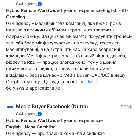
044.agency
Hybrid Remote
·
Worldwide
·
1 year of experience
·
English - B1
·
Gambling
044.agency - медіабаїнгова компанія, яка вже 5 років
працює з великими об’ємами трафіку та топовими
оферами ринку. За цей час ми змогли побудувати процеси
так, аби баєр міг фокусуватись на запуску, тестах та
масштабуванні, а не витрачати час на хаос всередині
команди. Уся інфраструктура - технічний відділ, дизайн,
bizdev та R&D — працює злагоджено, тому рішення
приймаються швидко, а задачі не зависають між
відділами. Зараз шукаємо Media Buyer (UAC/DG) в нашу
Google команду. Що буде в роботі: •...
More
68 views
·
3 applications
·
7d
Media Buyer Facebook (Nutra)
$$$$
044.agency
Hybrid Remote
·
Worldwide
·
1 year of experience
·
English - None
·
Gambling
044.agency — арбітражна команда з сильною