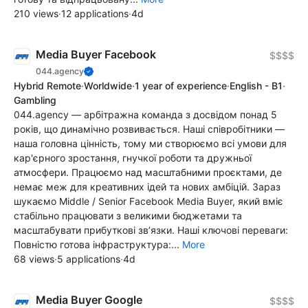
210 views
·
12 applications
·
4d
Media Buyer Facebook
$$$$
044.agency
Hybrid Remote
·
Worldwide
·
1 year of experience
·
English - B1
·
Gambling
044.agency — арбітражна команда з досвідом понад 5
років, що динамічно розвивається. Наші співробітники —
наша головна цінність, тому ми створюємо всі умови для
кар'єрного зростання, гнучкої роботи та дружньої
атмосфери. Працюємо над масштабними проєктами, де
немає меж для креативних ідей та нових амбіцій. Зараз
шукаємо Middle / Senior Facebook Media Buyer, який вміє
стабільно працювати з великими бюджетами та
масштабувати прибуткові звʼязки. Наші ключові переваги:
Повністю готова інфраструктура:...
More
68 views
·
5 applications
·
4d
Media Buyer Google
$$$$