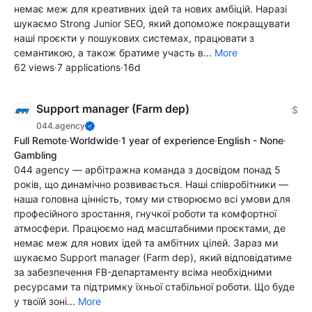
немає меж для креативних ідей та нових амбіцій. Наразі
шукаємо Strong Junior SEO, який допоможе покращувати
наші проєкти у пошукових системах, працювати з
семантикою, а також братиме участь в...
More
62 views
·
7 applications
·
16d
Support manager (Farm dep)
$
044.agency
Full Remote
·
Worldwide
·
1 year of experience
·
English - None
·
Gambling
044 agency — арбітражна команда з досвідом понад 5
років, що динамічно розвивається. Наші співробітники —
наша головна цінність, тому ми створюємо всі умови для
професійного зростання, гнучкої роботи та комфортної
атмосфери. Працюємо над масштабними проєктами, де
немає меж для нових ідей та амбітних цілей. Зараз ми
шукаємо Support manager (Farm dep), який відповідатиме
за забезпечення FB-департаменту всіма необхідними
ресурсами та підтримку їхньої стабільної роботи. Що буде
у твоїй зоні...
More