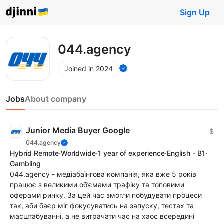
Sign Up
044.agency
Joined in 2024
Jobs
About company
Junior Media Buyer Google
$
044.agency
Hybrid Remote
·
Worldwide
·
1 year of experience
·
English - B1
·
Gambling
044.agency - медіабаїнгова компанія, яка вже 5 років
працює з великими об’ємами трафіку та топовими
оферами ринку. За цей час змогли побудувати процеси
так, аби баєр міг фокусуватись на запуску, тестах та
масштабуванні, а не витрачати час на хаос всередині