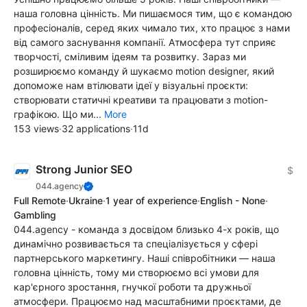
наша головна цінність. Ми пишаємося тим, що є командою
професіоналів, серед яких чимало тих, хто працює з нами
від самого заснування компанії. Атмосфера тут сприяє
творчості, сміливим ідеям та розвитку. Зараз ми
розширюємо команду й шукаємо motion designer, який
допоможе нам втілювати ідеї у візуальні проєкти:
створювати статичні креативи та працювати з motion-
графікою. Що ми...
More
153 views
·
32 applications
·
11d
Strong Junior SEO
$
044.agency
Full Remote
·
Ukraine
·
1 year of experience
·
English - None
·
Gambling
044.agency - команда з досвідом близько 4-х років, що
динамічно розвивається та спеціалізується у сфері
партнерського маркетингу. Наші співробітники — наша
головна цінність, тому ми створюємо всі умови для
кар'єрного зростання, гнучкої роботи та дружньої
атмосфери. Працюємо над масштабними проєктами, де