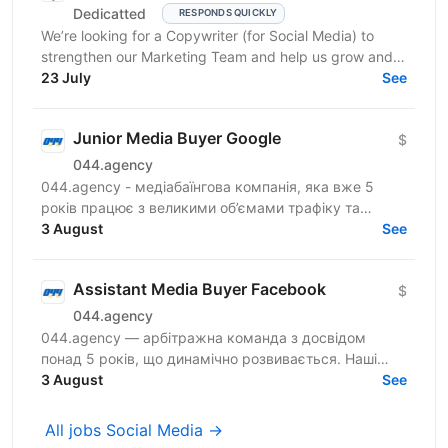
Dedicatted
RESPONDS QUICKLY
We’re looking for a Copywriter (for Social Media) to
strengthen our Marketing Team and help us grow and
23 July
prosper! Location: Ukraine preferred, fully...
See
Junior Media Buyer Google
$
044.agency
044.agency - медіабаїнгова компанія, яка вже 5
років працює з великими об’ємами трафіку та
топовими оферами ринку. За цей час змогли
3 August
See
побудувати процеси...
Assistant Media Buyer Facebook
$
044.agency
044.agency — арбітражна команда з досвідом
понад 5 років, що динамічно розвивається. Наші
співробітники — наша головна цінність, тому ми
3 August
See
створюємо всі...
All jobs Social Media →