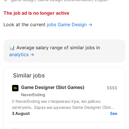
The job ad is no longer active
Look at the current
jobs Game Design →
📊
Average salary range of similar jobs in
analytics →
Similar jobs
Game Designer (Slot Games)
$$$$
NeverEnding
У NeverEnding ми створюємо ігри, які дійсно
затягують. Зараз ми шукаємо Game Designer (Slot
Games) — креативну людину з аналітичним
3 August
See
баченням, яка буде...