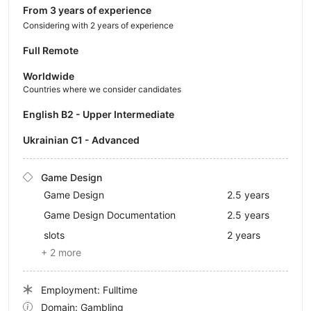
from 3 years of experience
Considering with 2 years of experience
Full Remote
Worldwide
Countries where we consider candidates
English B2 - Upper Intermediate
Ukrainian C1 - Advanced
Game Design
Game Design
2.5 years
Game Design Documentation
2.5 years
slots
2 years
+ 2 more
Employment: Fulltime
Domain: Gambling