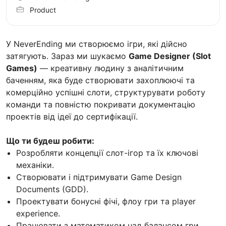
Product
У NeverEnding ми створюємо ігри, які дійсно
затягують. Зараз ми шукаємо
Game Designer (Slot
Games)
— креативну людину з аналітичним
баченням, яка буде створювати захоплюючі та
комерційно успішні слоти, структурувати роботу
команди та повністю покривати документацію
проектів від ідеї до сертифікації.
Що ти будеш робити:
Розробляти концепції слот-ігор та їх ключові
механіки.
Створювати і підтримувати Game Design
Documents (GDD).
Проектувати бонусні фічі, флоу гри та player
experience.
Працювати з математиком над балансом гри