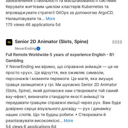
забезпечення стабільності та масштабованості системи.
Керувати життєвим циклом кластерів Kubernetes та
впроваджувати стратегії GitOps за допомогою ArgoCD.
Налаштовувати та...
More
175 views
·
46 applications
·
5d
Senior 2D Animator (Slots, Spine)
$$$$
NeverEnding
Full Remote
·
Worldwide
·
5 years of experience
·
English - B1
·
Gambling
У NeverEnding ми віримо, що справжня анімація — це не
просто «рух». Це відчуття, яке оживляє символи,
персонажів і моменти перемоги. Це магія, яка змушує
гравця залишатися у грі. Ми шукаємо Senior 2D Animator
(Slots, Spine), який допоможе нам створювати той самий
вау-ефект, визначати стандарти якості анімації та
передавати гравцям справжні емоції через рух. Вам буде
довірено серце візуального досвіду — рух і динаміку
наших слотів. Що ти будеш робити: • Створювати й
реалізовувати високоякісні...
More
54 views
·
6 applications
·
6d