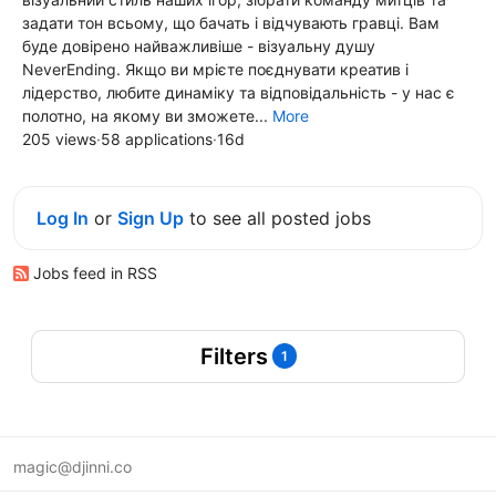
задати тон всьому, що бачать і відчувають гравці. Вам
буде довірено найважливіше - візуальну душу
NeverEnding. Якщо ви мрієте поєднувати креатив і
лідерство, любите динаміку та відповідальність - у нас є
полотно, на якому ви зможете...
More
205 views
·
58 applications
·
16d
Log In
or
Sign Up
to see all posted jobs
Jobs feed in RSS
Filters
1
magic@djinni.co