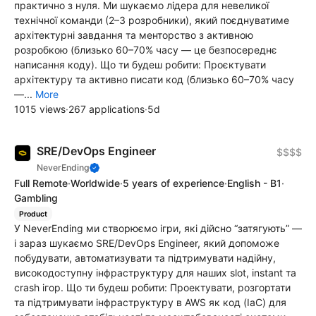
практично з нуля. Ми шукаємо лідера для невеликої
технічної команди (2–3 розробники), який поєднуватиме
архітектурні завдання та менторство з активною
розробкою (близько 60–70% часу — це безпосереднє
написання коду). Що ти будеш робити: Проєктувати
архітектуру та активно писати код (близько 60–70% часу
—...
More
1015 views
·
267 applications
·
5d
SRE/DevOps Engineer
$$$$
NeverEnding
Full Remote
·
Worldwide
·
5 years of experience
·
English - B1
·
Gambling
Product
У NeverEnding ми створюємо ігри, які дійсно “затягують” —
і зараз шукаємо SRE/DevOps Engineer, який допоможе
побудувати, автоматизувати та підтримувати надійну,
високодоступну інфраструктуру для наших slot, instant та
crash ігор. Що ти будеш робити: Проектувати, розгортати
та підтримувати інфраструктуру в AWS як код (IaC) для