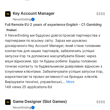
Key Account Manager
$$$$
NeverEnding
Full Remote
·
EU
·
2 years of experience
·
English - C1
·
Gambling
Product
У NeverEnding ми будуємо довгострокові партнерства з
партнерами по всьому світу. Зараз ми шукаємо
досвідченого Key Account Manager, який стане головним
контактом для наших партнерів, забезпечить успішні
запуски ігор та допоможе масштабувати бізнес через
міцні відносини. Що ти будеш робити: Будеш головною
точкою контакту та будівельником довірливих відносин з
існуючими клієнтами. Забезпечувати успішні запуски ігор,
маркетингові та промо-активності на брендах клієнтів.
Вирішувати технічні, управлінські,...
More
149 views
·
25 applications
·
6d
Game Designer (Slot Games)
$$$$
NeverEnding