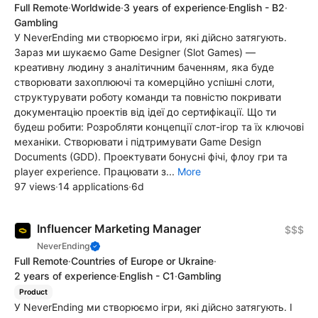
Full Remote
·
Worldwide
·
3 years of experience
·
English - B2
·
Gambling
У NeverEnding ми створюємо ігри, які дійсно затягують.
Зараз ми шукаємо Game Designer (Slot Games) —
креативну людину з аналітичним баченням, яка буде
створювати захоплюючі та комерційно успішні слоти,
структурувати роботу команди та повністю покривати
документацію проектів від ідеї до сертифікації. Що ти
будеш робити: Розробляти концепції слот-ігор та їх ключові
механіки. Створювати і підтримувати Game Design
Documents (GDD). Проектувати бонусні фічі, флоу гри та
player experience. Працювати з...
More
97 views
·
14 applications
·
6d
Influencer Marketing Manager
$$$
NeverEnding
Full Remote
·
Countries of Europe or Ukraine
·
2 years of experience
·
English - C1
·
Gambling
Product
У NeverEnding ми створюємо ігри, які дійсно затягують. І