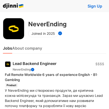
Sign Up
NeverEnding
Joined in 2025
Jobs
About company
Lead Backend Engineer
$$$$
NeverEnding
Full Remote
·
Worldwide
·
6 years of experience
·
English - B1
·
Gambling
Product
У NeverEnding ми створюємо продукти, де критична
кожна мілісекунда та транзакція. Зараз ми шукаємо Lead
Backend Engineer, який допомагатиме нам розвивати
поточну платформу та розробляти її нову версію