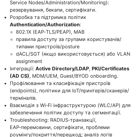
Service Nodes/Administration/Monitoring):
резервування, бекапи, сертифікати.
Розробка та підтримка політик
Authentication/Authorization
:
802.1X (EAP‑TLS/PEAP), MAB
правила доступу за групами користувачів/
типами пристроїв/posture
dACL/SGT (якщо використовується) або VLAN
assignment
Інтеграції:
Active Directory/LDAP
,
PKI/Certificates
(AD CS)
, MDM/UEM, Guest/BYOD onboarding.
Профілювання та класифікація пристроїв
(endpoints), політики для IoT/принтерів/сканерів/
терміналів.
Взаємодія з Wi‑Fi інфраструктурою (WLC/AP) для
забезпечення політик доступу та сегментації.
Troubleshooting: RADIUS‑транзакції,
EAP‑перемовини, сертифікати, проблеми
роумінгу/покриття/перешкод; аналіз логів