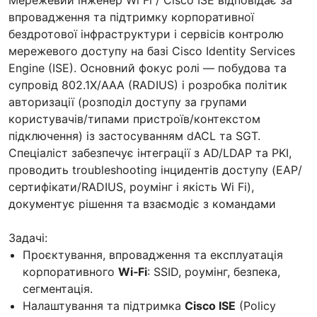
впровадження та підтримку корпоративної
бездротової інфраструктури і сервісів контролю
мережевого доступу на базі Cisco Identity Services
Engine (ISE). Основний фокус ролі — побудова та
супровід 802.1X/AAA (RADIUS) і розробка політик
авторизації (розподіл доступу за групами
користувачів/типами пристроїв/контекстом
підключення) із застосуванням dACL та SGT.
Спеціаліст забезпечує інтеграції з AD/LDAP та PKI,
проводить troubleshooting інцидентів доступу (EAP/
сертифікати/RADIUS, роумінг і якість Wi Fi),
документує рішення та взаємодіє з командами
Задачі:
Проєктування, впровадження та експлуатація
корпоративного
Wi‑Fi
: SSID, роумінг, безпека,
сегментація.
Налаштування та підтримка
Cisco ISE
(Policy