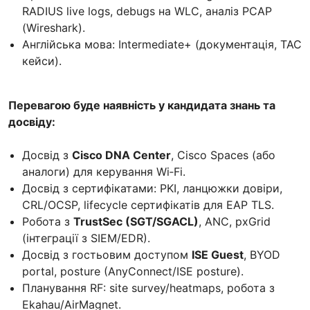
RADIUS live logs, debugs на WLC, аналіз PCAP
(Wireshark).
Англійська мова: Intermediate+ (документація, TAC
кейси).
Перевагою буде наявність у кандидата знань та
досвіду:
Досвід з
Cisco DNA Center
, Cisco Spaces (або
аналоги) для керування Wi‑Fi.
Досвід з сертифікатами: PKI, ланцюжки довіри,
CRL/OCSP, lifecycle сертифікатів для EAP TLS.
Робота з
TrustSec (SGT/SGACL)
, ANC, pxGrid
(інтеграції з SIEM/EDR).
Досвід з гостьовим доступом
ISE Guest
, BYOD
portal, posture (AnyConnect/ISE posture).
Планування RF: site survey/heatmaps, робота з
Ekahau/AirMagnet.