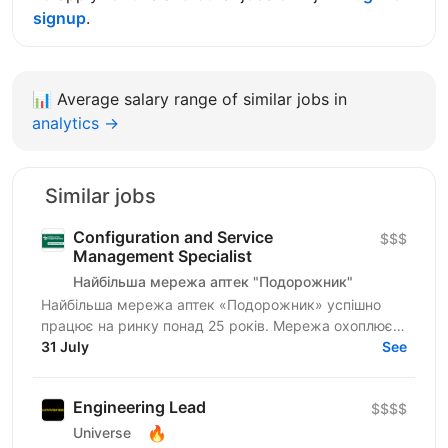
signup
.
📊
Average salary range of similar jobs in
analytics →
Similar jobs
Configuration and Service
$$$
Management Specialist
Найбільша мережа аптек "Подорожник"
Найбільша мережа аптек «Подорожник» успішно
працює на ринку понад 25 років. Мережа охоплює
2300+ аптек і понад 12 000 працівників у всіх
31 July
See
регіонах України. У...
Engineering Lead
$$$$
🔥
Universe