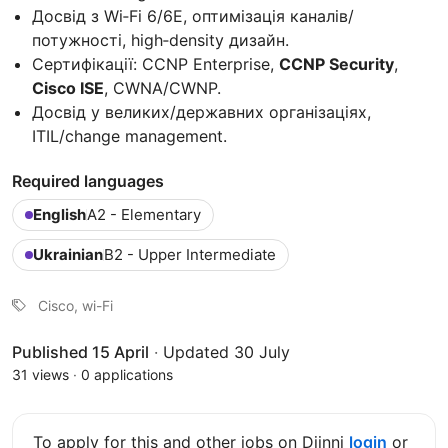
Досвід з Wi‑Fi 6/6E, оптимізація каналів/
потужності, high‑density дизайн.
Сертифікації: CCNP Enterprise,
CCNP Security
,
Cisco ISE
, CWNA/CWNP.
Досвід у великих/державних організаціях,
ITIL/change management.
Required languages
English
A2 - Elementary
Ukrainian
B2 - Upper Intermediate
Cisco, wi-Fi
Published 15 April
·
Updated 30 July
31 views
·
0 applications
To apply for this and other jobs on Djinni
login
or