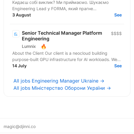
Кидаєш собі виклик? Ми приймаємо. Шукаємо
Engineering Lead у FORMA, який прагне
максимального впливу та хоче приймати ключові
3 August
See
технічні рішення, будувати...
Senior Technical Manager Platform
$$$$
Engineering
🔥
Lumnix
About the Client Our client is a neocloud building
purpose-built GPU infrastructure for AI workloads. We
operate large-scale clusters powering training and...
14 July
See
All jobs Engineering Manager Ukraine →
All jobs Міністерство Оборони України →
magic@djinni.co