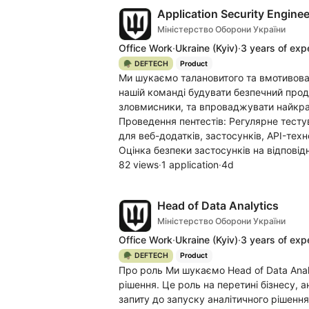
Application Security Enginee
Міністерство Оборони України
Office Work
·
Ukraine
(Kyiv)
·
3 years of exp
🪖 DEFTECH
Product
Ми шукаємо талановитого та вмотивовано
нашій команді будувати безпечний проду
зловмисники, та впроваджувати найкра
Проведення пентестів: Регулярне тестув
для веб-додатків, застосунків, API-тех
Оцінка безпеки застосунків на відповід
82 views
·
1 application
·
4d
Head of Data Analytics
Міністерство Оборони України
Office Work
·
Ukraine
(Kyiv)
·
3 years of exp
🪖 DEFTECH
Product
Про роль Ми шукаємо Head of Data Anal
рішення. Це роль на перетині бізнесу, 
запиту до запуску аналітичного рішення