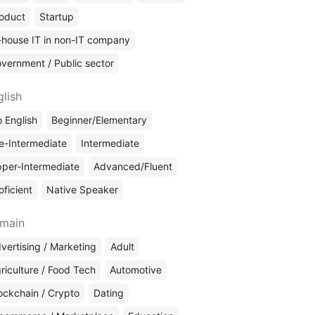
oduct
Startup
-house IT in non-IT company
vernment / Public sector
glish
 English
Beginner/Elementary
e-Intermediate
Intermediate
per-Intermediate
Advanced/Fluent
oficient
Native Speaker
main
vertising / Marketing
Adult
riculture / Food Tech
Automotive
ockchain / Crypto
Dating