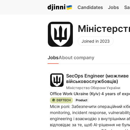
Candidates
Jobs
Sa
Міністерст
Joined in 2023
Jobs
About company
SecOps Engineer (можливе 
військовослужбовців)
Міністерство Оборони України
Office Work
·
Ukraine
(Kyiv)
·
4 years of exp
🪖 DEFTECH
Product
Місія ролі: Забезпечити операційний кіб
monitoring, incident response, vulnerabili
engineering і взаємодію з внутрішніми 
відповідає за те, щоб AI-рішення не бу