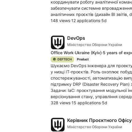
координувати роботу аналітичної коман
забезпечувати системне впровадження 
аналітичних проєктів (дизайн BI звітів,
148 views
·
12 applications
·
5d
DevOps
Міністерство Оборони України
Office Work
·
Ukraine
(Kyiv)
·
5 years of exp
🪖 DEFTECH
Product
Шукаємо DevOps інженера для проектува
у низці ІТ‑проєктів. Роль охоплює по
спостережуваності, автоматизацію випус
підтримку DRP (Disaster Recovery Plan) 
Задачи: IaC: проєктування модульної ін
версіонування стану, управління серед
328 views
·
15 applications
·
5d
Керівник Проєктного Офісу
Міністерство Оборони України