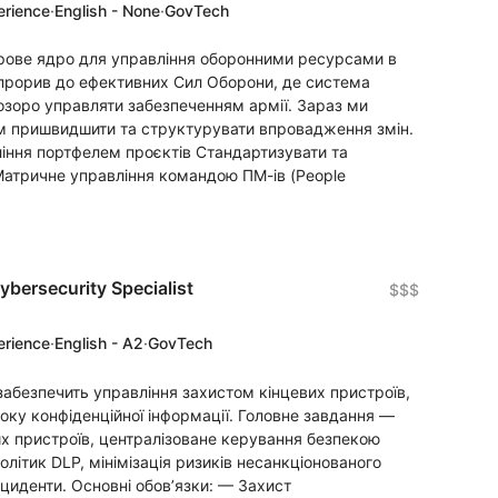
erience
·
English - None
·
GovTech
рове ядро для управління оборонними ресурсами в
 прорив до ефективних Сил Оборони, де система
озоро управляти забезпеченням армії. Зараз ми
 пришвидшити та структурувати впровадження змін.
іння портфелем проєктів Стандартизувати та
Матричне управління командою ПМ-ів (People
ybersecurity Specialist
$$$
erience
·
English - A2
·
GovTech
забезпечить управління захистом кінцевих пристроїв,
оку конфіденційної інформації. Головне завдання —
вих пристроїв, централізоване керування безпекою
політик DLP, мінімізація ризиків несанкціонованого
нциденти. Основні обов’язки: — Захист