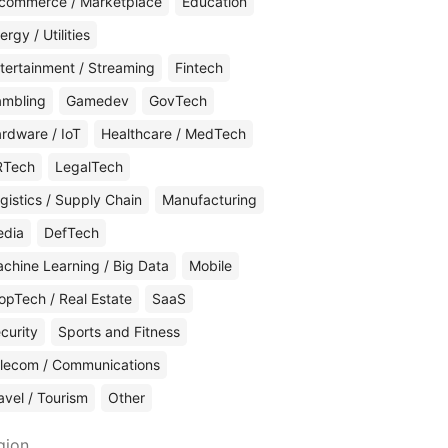
commerce / Marketplace
Education
ergy / Utilities
tertainment / Streaming
Fintech
mbling
Gamedev
GovTech
rdware / IoT
Healthcare / MedTech
RTech
LegalTech
gistics / Supply Chain
Manufacturing
edia
DefTech
chine Learning / Big Data
Mobile
opTech / Real Estate
SaaS
curity
Sports and Fitness
lecom / Communications
avel / Tourism
Other
gion