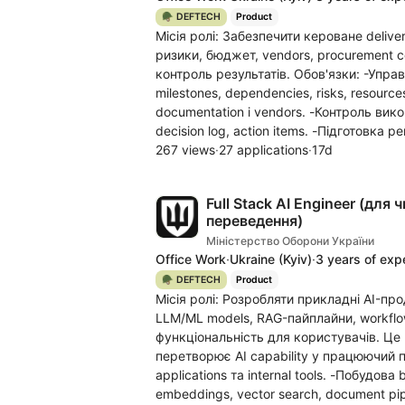
🪖 DEFTECH
Product
Місія ролі: Забезпечити кероване delive
ризики, бюджет, vendors, procurement co
контроль результатів. Обов'язки: -Управ
milestones, dependencies, risks, resource
documentation і vendors. -Контроль вико
decision log, action items. -Підготовка ре
267 views
·
27 applications
·
17d
Full Stack AI Engineer (дл
переведення)
Міністерство Оборони України
Office Work
·
Ukraine
(Kyiv)
·
3 years of exp
🪖 DEFTECH
Product
Місія ролі: Розробляти прикладні AI-прод
LLM/ML models, RAG-пайплайни, workflow 
функціональність для користувачів. Це 
перетворює AI capability у працюючий 
applications та internal tools. -Побудова
embeddings, vector search, document pipe