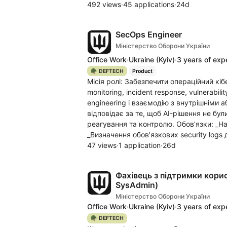
492 views
·
45 applications
·
24d
SecOps Engineer
Міністерство Оборони України
Office Work
·
Ukraine
(Kyiv)
·
3 years of exp
🪖 DEFTECH
Product
Місія ролі: Забезпечити операційний кіб
monitoring, incident response, vulnerabili
engineering і взаємодію з внутрішніми 
відповідає за те, щоб AI-рішення не бу
реагування та контролю. Обов’язки: _На
_Визначення обов’язкових security logs д
47 views
·
1 application
·
26d
Фахівець з підтримки корис
SysAdmin)
Міністерство Оборони України
Office Work
·
Ukraine
(Kyiv)
·
3 years of exp
🪖 DEFTECH