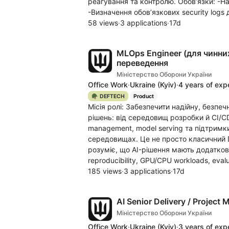
реагування та контролю. Обов’язки: -На
-Визначення обов’язкових security logs д
58 views
·
3 applications
·
17d
MLOps Engineer (для чинн
переведення
Міністерство Оборони України
Office Work
·
Ukraine
(Kyiv)
·
4 years of exp
🪖 DEFTECH
Product
Місія ролі: Забезпечити надійну, безпе
рішень: від середовищ розробки й CI/CD 
management, model serving та підтримки
середовищах. Це не просто класичний 
розуміє, що AI-рішення мають додатков
reproducibility, GPU/CPU workloads, evalu
185 views
·
3 applications
·
17d
AI Senior Delivery / Project
Міністерство Оборони України
Office Work
·
Ukraine
(Kyiv)
·
3 years of exp