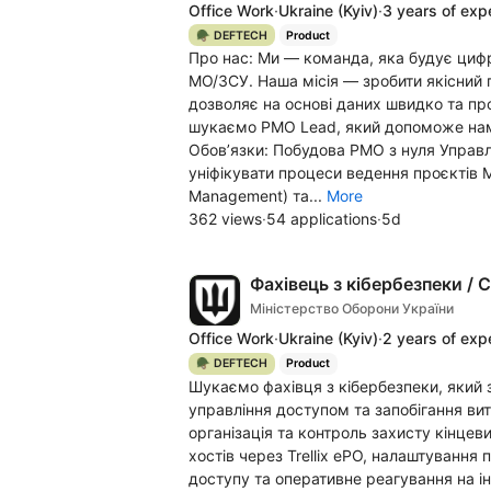
Office Work
·
Ukraine
(Kyiv)
·
3 years of exp
🪖 DEFTECH
Product
Про нас: Ми — команда, яка будує циф
МО/ЗСУ. Наша місія — зробити якісний
дозволяє на основі даних швидко та пр
шукаємо PMO Lead, який допоможе нам
Обовʼязки: Побудова PMO з нуля Управл
уніфікувати процеси ведення проєктів 
Management) та...
More
362 views
·
54 applications
·
5d
Фахівець з кібербезпеки / C
Міністерство Оборони України
Office Work
·
Ukraine
(Kyiv)
·
2 years of exp
🪖 DEFTECH
Product
Шукаємо фахівця з кібербезпеки, який 
управління доступом та запобігання вит
організація та контроль захисту кінце
хостів через Trellix ePO, налаштування 
доступу та оперативне реагування на і