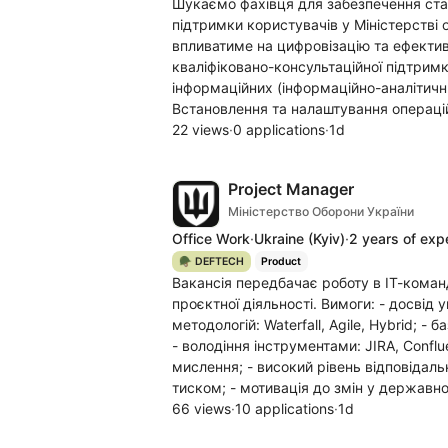
Шукаємо фахівця для забезпечення стаб
підтримки користувачів у Міністерстві
впливатиме на цифровізацію та ефектив
кваліфіковано-консультаційної підтрим
інформаційних (інформаційно-аналітичн
Встановлення та налаштування операцій
22 views
·
0 applications
·
1d
Project Manager
Міністерство Оборони України
Office Work
·
Ukraine
(Kyiv)
·
2 years of exp
🪖 DEFTECH
Product
Вакансія передбачає роботу в ІТ-команд
проєктної діяльності. Вимоги: - досвід 
методологій: Waterfall, Agile, Hybrid; -
- володіння інструментами: JIRA, Conflu
мислення; - високий рівень відповідальн
тиском; - мотивація до змін у державно
66 views
·
10 applications
·
1d