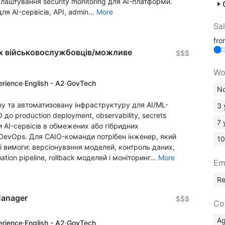
лаштування security monitoring для AI-платформи.
ля AI-сервісів, API, admin...
More
Sa
fr
их військовослужбовців/можливе
$$$
Wo
erience
·
English - A2
·
GovTech
No
чну та автоматизовану інфраструктуру для AI/ML-
3 
до production deployment, observability, secrets
7 
 AI-сервісів в обмежених або гібридних
DevOps. Для CAIO-команди потрібен інженер, який
10
і вимоги: версіонування моделей, контроль даних,
ation pipeline, rollback моделей і моніторинг...
More
Em
R
 Manager
$$$
Co
A
erience
·
English - A2
·
GovTech