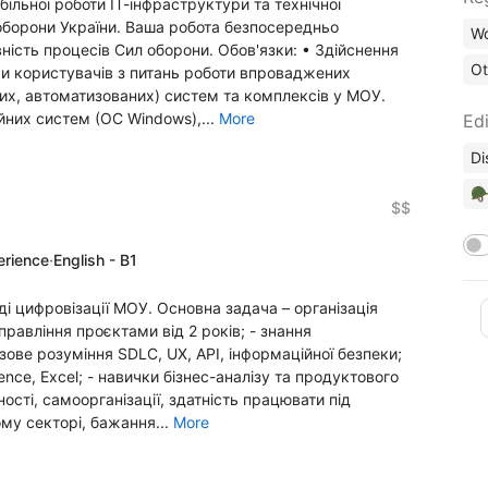
ільної роботи ІТ-інфраструктури та технічної
 оборони України. Ваша робота безпосередньо
Wo
ність процесів Сил оборони. Обов'язки: • Здійснення
Ot
ки користувачів з питань роботи впроваджених
их, автоматизованих) систем та комплексів у МОУ.
них систем (ОС Windows),...
More
Edi
Di
🪖
$$
erience
·
English - B1
і цифровізації МОУ. Основна задача – організація
управління проєктами від 2 років; - знання
 базове розуміння SDLC, UX, API, інформаційної безпеки;
ence, Excel; - навички бізнес-аналізу та продуктового
ості, самоорганізації, здатність працювати під
му секторі, бажання...
More