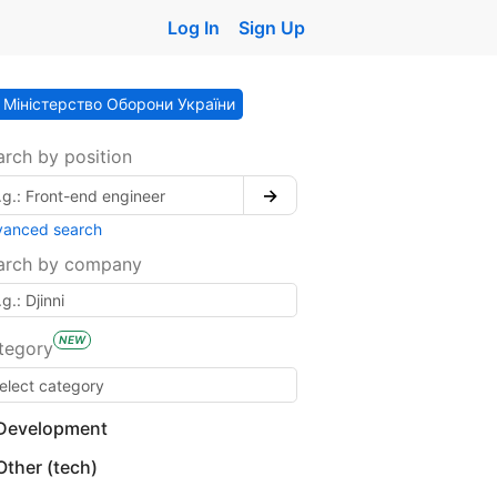
Log In
Sign Up
Міністерство Оборони України
arch by position
→
vanced search
arch by company
NEW
tegory
Development
Other (tech)