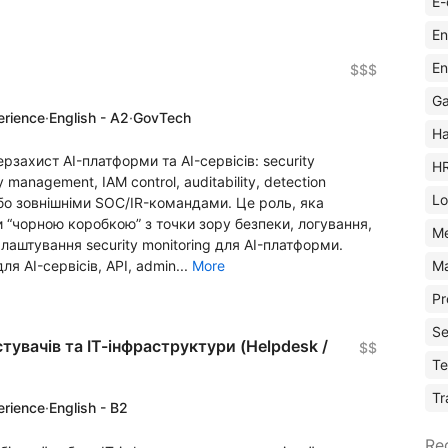
E-
En
En
$$$
Ga
erience
·
English - A2
·
GovTech
Ha
ерзахист AI-платформи та AI-сервісів: security
H
ty management, IAM control, auditability, detection
Lo
або зовнішніми SOC/IR-командами. Це роль, яка
ли “чорною коробкою” з точки зору безпеки, логування,
M
лаштування security monitoring для AI-платформи.
Ma
ля AI-сервісів, API, admin...
More
Pr
Se
тувачів та ІТ-інфраструктури (Helpdesk /
$$
Te
Tr
erience
·
English - B2
Re