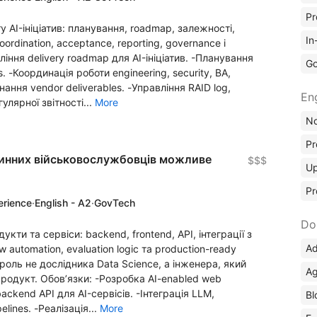
Pr
ry AI-ініціатив: планування, roadmap, залежності,
In
ordination, acceptance, reporting, governance і
ління delivery roadmap для AI-ініціатив. -Планування
Go
s. -Координація роботи engineering, security, BA,
нання vendor deliverables. -Управління RAID log,
En
гулярної звітності...
More
No
Pr
я чинних військовослужбовців можливе
$$$
Up
Pr
erience
·
English - A2
·
GovTech
Do
укти та сервіси: backend, frontend, API, інтеграції з
Ad
automation, evaluation logic та production-ready
роль не дослідника Data Science, а інженера, який
Ag
продукт. Обов’язки: -Розробка AI-enabled web
 backend API для AI-сервісів. -Інтеграція LLM,
Bl
lines. -Реалізація...
More