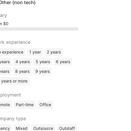
Other (non tech)
lary
om
rk experience
 experience
1 year
2 years
years
4 years
5 years
6 years
years
8 years
9 years
 years or more
ployment
emote
Part-time
Office
mpany type
gency
Mixed
Outsource
Outstaff