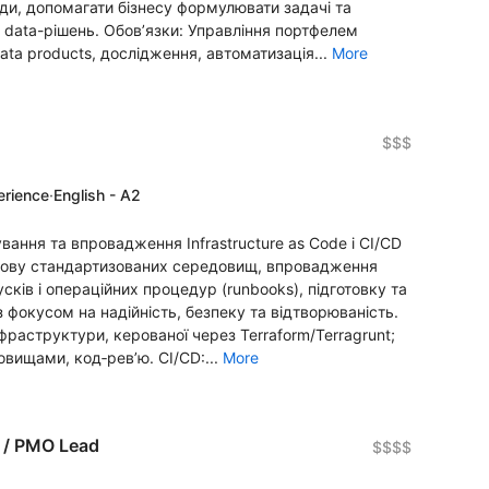
ди, допомагати бізнесу формулювати задачі та
data-рішень. Обовʼязки: Управління портфелем
 data products, дослідження, автоматизація...
More
$$$
erience
·
English - A2
ння та впровадження Infrastructure as Code і CI/CD
будову стандартизованих середовищ, впровадження
ків і операційних процедур (runbooks), підготовку та
з фокусом на надійність, безпеку та відтворюваність.
фраструктури, керованої через Terraform/Terragrunt;
овищами, код‑рев’ю. CI/CD:...
More
 / PMO Lead
$$$$