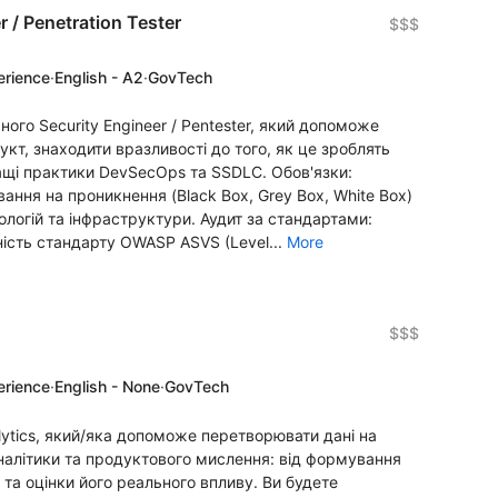
r / Penetration Tester
$$$
erience
·
English - A2
·
GovTech
го Security Engineer / Pentester, який допоможе
кт, знаходити вразливості до того, як це зроблять
щі практики DevSecOps та SSDLC. Обов'язки:
ання на проникнення (Black Box, Grey Box, White Box)
нологій та інфраструктури. Аудит за стандартами:
ність стандарту OWASP ASVS (Level...
More
$$$
erience
·
English - None
·
GovTech
ytics, який/яка допоможе перетворювати дані на
аналітики та продуктового мислення: від формування
 та оцінки його реального впливу. Ви будете