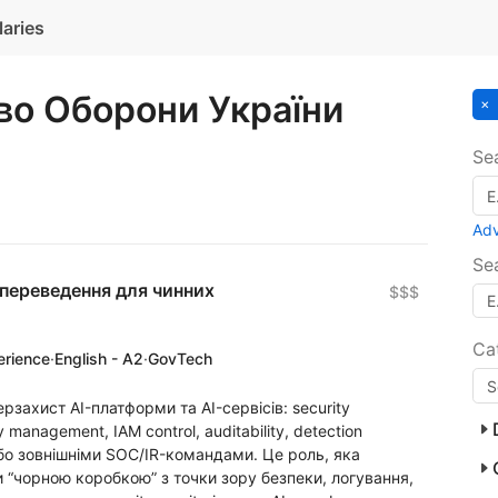
laries
во Оборони України
Se
Ad
Se
переведення для чинних
$$$
Ca
erience
·
English - A2
·
GovTech
ерзахист AI-платформи та AI-сервісів: security
ty management, IAM control, auditability, detection
або зовнішніми SOC/IR-командами. Це роль, яка
ли “чорною коробкою” з точки зору безпеки, логування,