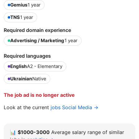
Gemius
1 year
TNS
1 year
Required domain experience
Advertising / Marketing
1 year
Required languages
English
A2 - Elementary
Ukrainian
Native
The job ad is no longer active
Look at the current
jobs Social Media →
📊
$1000-3000
Average salary range of similar