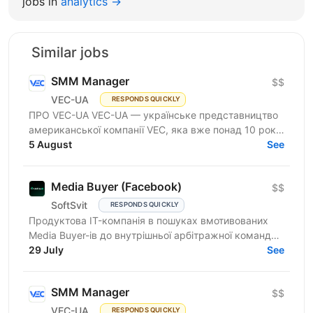
jobs in
analytics →
Similar jobs
SMM Manager
$$
VEC-UA
RESPONDS QUICKLY
ПРО VEC-UA VEC-UA — українське представництво
американської компанії VEC, яка вже понад 10 років
трансформує будівельну галузь за допомогою BIM
5 August
See
та VDC...
Media Buyer (Facebook)
$$
SoftSvit
RESPONDS QUICKLY
Продуктова IT-компанія в пошуках вмотивованих
Media Buyer-ів до внутрішньої арбітражної команди.
Розглядаємо спеціалістів із досвідом самостійних
29 July
See
запусків...
SMM Manager
$$
VEC-UA
RESPONDS QUICKLY