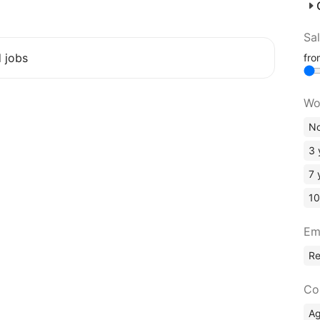
Sa
d jobs
fr
Wo
No
3 
7 
10
Em
R
Co
A