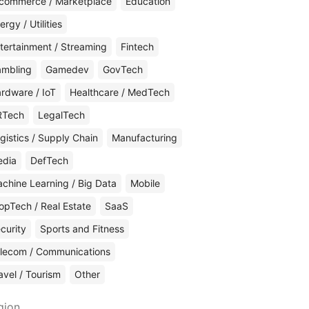
commerce / Marketplace
Education
ergy / Utilities
tertainment / Streaming
Fintech
mbling
Gamedev
GovTech
rdware / IoT
Healthcare / MedTech
RTech
LegalTech
gistics / Supply Chain
Manufacturing
edia
DefTech
chine Learning / Big Data
Mobile
opTech / Real Estate
SaaS
curity
Sports and Fitness
lecom / Communications
avel / Tourism
Other
gion