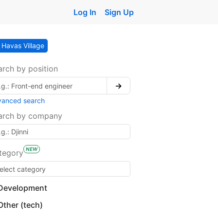
Log In
Sign Up
Havas Village
arch by position
→
vanced search
arch by company
NEW
tegory
Development
Other (tech)