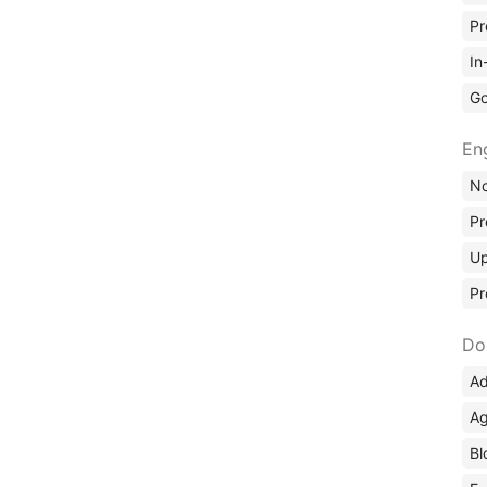
Pr
In
Go
En
No
Pr
Up
Pr
Do
Ad
Ag
Bl