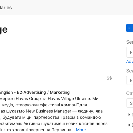
laries
ge
Se
Ad
Se
$$
English - B2
·
Advertising / Marketing
Ca
 мережі Havas Group та Havas Village Ukraine. Ми
 і медіа, створюючи ефективні кампанії для
раз шукаємо New Business Manager — людину, яка
, будувати міцні партнерства і разом з командою
робитимеш: Активно шукатимеш нових клієнтів через
ркінг та холодні звернення Первинна...
More