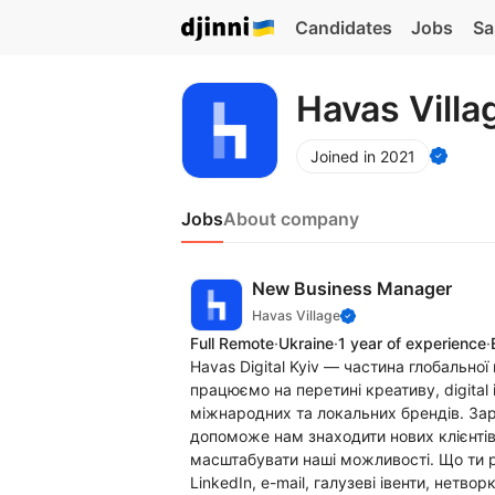
Candidates
Jobs
Sa
Havas Villa
Joined in 2021
Jobs
About company
New Business Manager
Havas Village
Full Remote
·
Ukraine
·
1 year of experience
·
Havas Digital Kyiv — частина глобальної
працюємо на перетині креативу, digital
міжнародних та локальних брендів. За
допоможе нам знаходити нових клієнтів
масштабувати наші можливості. Що ти 
LinkedIn, e-mail, галузеві івенти, нетво