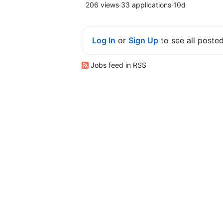
206 views
·
33 applications
·
10d
Log In
or
Sign Up
to see all poste
Jobs feed in RSS