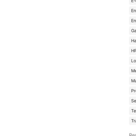
E-
En
En
Ga
Ha
H
Lo
M
Ma
Pr
Se
Te
Tr
Re