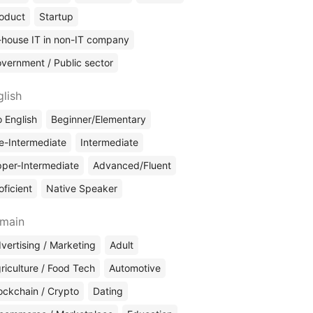
oduct
Startup
-house IT in non-IT company
vernment / Public sector
glish
 English
Beginner/Elementary
e-Intermediate
Intermediate
per-Intermediate
Advanced/Fluent
oficient
Native Speaker
main
vertising / Marketing
Adult
riculture / Food Tech
Automotive
ockchain / Crypto
Dating