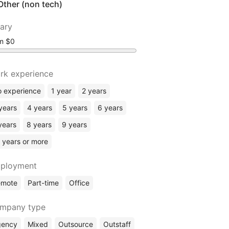
Other (non tech)
lary
om
rk experience
 experience
1 year
2 years
years
4 years
5 years
6 years
years
8 years
9 years
 years or more
ployment
emote
Part-time
Office
mpany type
gency
Mixed
Outsource
Outstaff