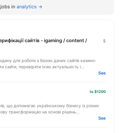
jobs in
analytics →
рифікації сайтів - igaming / content /
$
дину для роботи з базою даних сайтів казино-
 сайти, перевіряти їхню актуальність і...
See
to $1200
рів, що допомагає українському бізнесу із різних
ву трансформацію на основі рішень...
See