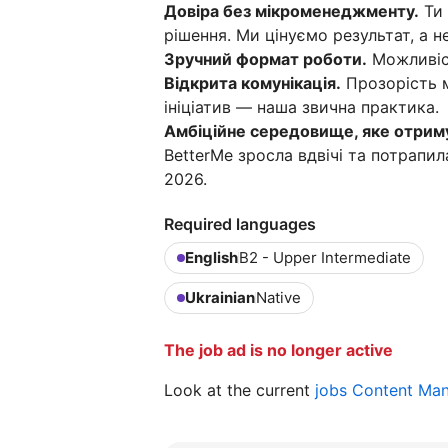
Довіра без мікроменеджменту.
Ти 
рішення. Ми цінуємо результат, а н
Зручний формат роботи.
Можливіст
Відкрита комунікація.
Прозорість м
ініціатив — наша звична практика.
Амбіційне середовище, яке отрим
BetterMe зросла вдвічі та потрапил
2026.
Required languages
English
B2 - Upper Intermediate
Ukrainian
Native
The job ad is no longer active
Look at the current
jobs Content Ma