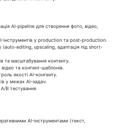
ація AI-pipeline для створення фото, відео,
I-інструментів у production та post-production.
(auto-editing, upscaling, адаптація під short-
ів та масштабування контенту.
, відео та контент-шаблонів.
роль якості AI-контенту.
ів у межах AI-задач.
 A/B тестування.
еративними AI-інструментами (текст,