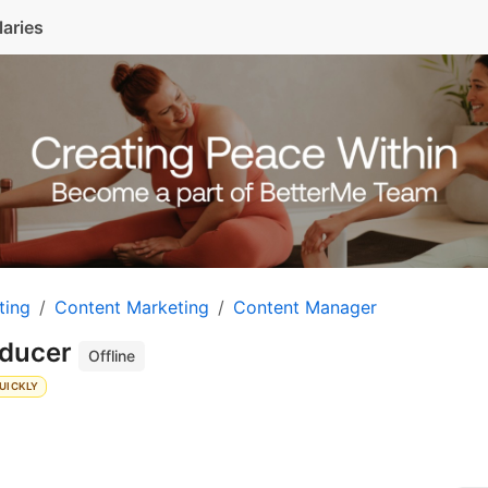
laries
ting
Content Marketing
Content Manager
oducer
Offline
UICKLY