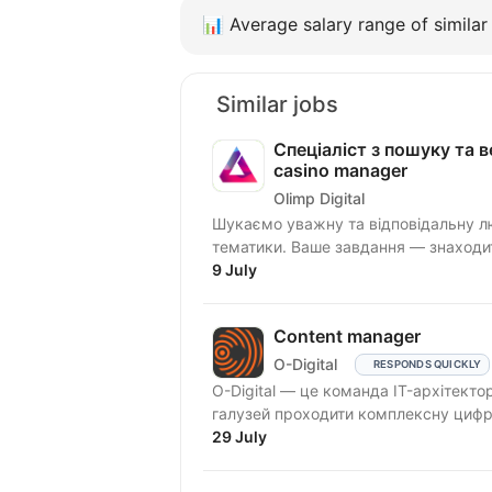
📊
Average salary range of similar 
Similar jobs
Спеціаліст з пошуку та ве
casino manager
Olimp Digital
Шукаємо уважну та відповідальну лю
тематики. Ваше завдання — знаходити
9 July
Content manager
O-Digital
RESPONDS QUICKLY
O-Digital — це команда IT-архітекто
галузей проходити комплексну цифро
29 July