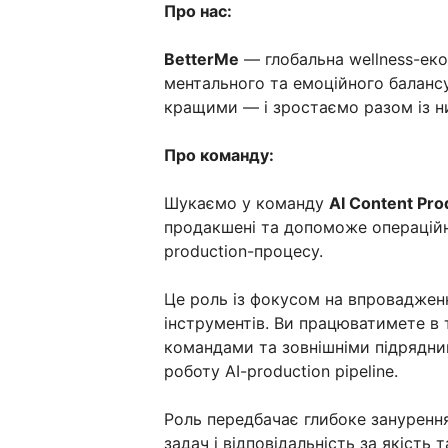
Про нас:
BetterMe
— глобальна wellness-ек
ментального та емоційного баланс
кращими — і зростаємо разом із н
Про команду:
Шукаємо у команду
AI Content Pro
продакшені та допоможе операційн
production-процесу.
Це роль із фокусом на впровадженн
інструментів. Ви працюватимете в т
командами та зовнішніми підрядни
роботу AI-production pipeline.
Роль передбачає глибоке занурення
задач і відповідальність за якість 