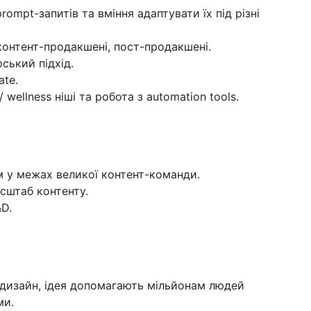
ompt-запитів та вміння адаптувати їх під різні
 контент-продакшені, пост-продакшені.
ський підхід.
ate.
/ wellness ніші та робота з automation tools.
 у межах великої контент-команди.
асштаб контенту.
D.
дизайн, ідея допомагають мільйонам людей
ми.