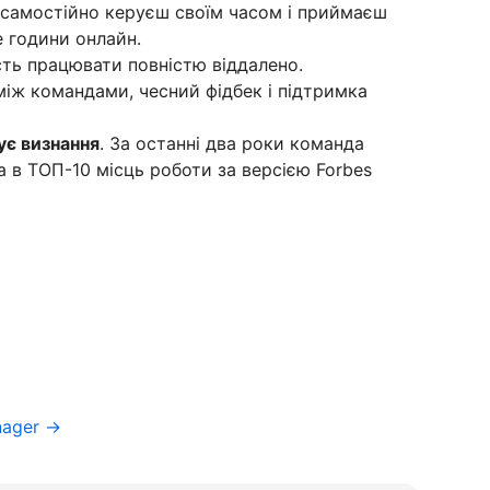
самостійно керуєш своїм часом і приймаєш
е години онлайн.
ь працювати повністю віддалено.
іж командами, чесний фідбек і підтримка
ує визнання
. За останні два роки команда
а в ТОП-10 місць роботи за версією Forbes
nager →