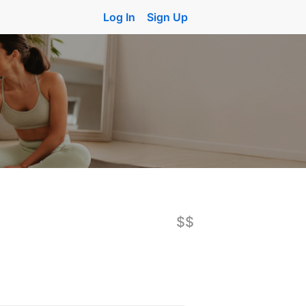
Log In
Sign Up
$$