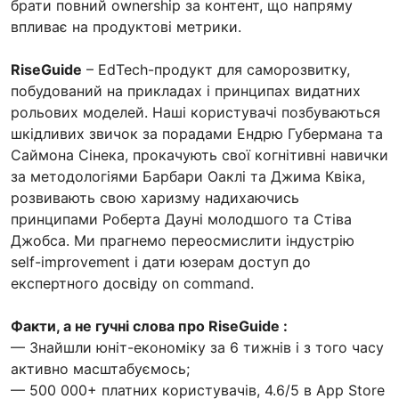
брати повний ownership за контент, що напряму
впливає на продуктові метрики.
RiseGuide
– EdTech-продукт для саморозвитку,
побудований на прикладах і принципах видатних
рольових моделей. Наші користувачі позбуваються
шкідливих звичок за порадами Ендрю Губермана та
Саймона Сінека, прокачують свої когнітивні навички
за методологіями Барбари Оаклі та Джима Квіка,
розвивають свою харизму надихаючись
принципами Роберта Дауні молодшого та Стіва
Джобса. Ми прагнемо переосмислити індустрію
self-improvement і дати юзерам доступ до
експертного досвіду on command.
Факти, а не гучні слова про RiseGuide :
— Знайшли юніт-економіку за 6 тижнів і з того часу
активно масштабуємось;
— 500 000+ платних користувачів, 4.6/5 в App Store