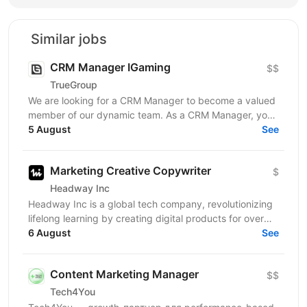
Similar jobs
CRM Manager IGaming
$$
TrueGroup
We are looking for a CRM Manager to become a valued
member of our dynamic team. As a CRM Manager, you
will play a pivotal role in nurturing and retaining...
5 August
See
Marketing Creative Copywriter
$
Headway Inc
Headway Inc is a global tech company, revolutionizing
lifelong learning by creating digital products for over
170 million users worldwide. Our mission is to...
6 August
See
Content Marketing Manager
$$
Tech4You