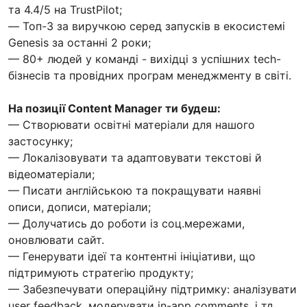
та 4.4/5 на TrustPilot;
— Топ-3 за виручкою серед запусків в екосистемі
Genesis за останні 2 роки;
— 80+ людей у команді - вихідці з успішних tech-
бізнесів та провідних програм менеджменту в світі.
На позиції Content Manager ти будеш:
— Створювати освітні матеріали для нашого
застосунку;
— Локалізовувати та адаптовувати текстові й
відеоматеріали;
— Писати англійською та покращувати наявні
описи, дописи, матеріали;
— Долучатись до роботи із соц.мережами,
оновлювати сайт.
— Генерувати ідеї та контентні ініціативи, що
підтримують стратегію продукту;
— Забезпечувати операційну підтримку: аналізувати
user feedback, модерувати in-app comments, і тд.