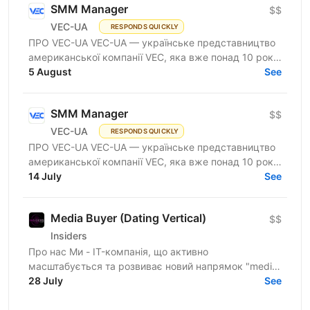
SMM Manager
$$
VEC-UA
RESPONDS QUICKLY
ПРО VEC-UA VEC-UA — українське представництво
американської компанії VEC, яка вже понад 10 років
трансформує будівельну галузь за допомогою BIM
5 August
See
та VDC...
SMM Manager
$$
VEC-UA
RESPONDS QUICKLY
ПРО VEC-UA VEC-UA — українське представництво
американської компанії VEC, яка вже понад 10 років
трансформує будівельну галузь за допомогою BIM
14 July
See
та VDC...
Media Buyer (Dating Vertical)
$$
Insiders
Про нас Ми - IT-компанія, що активно
масштабується та розвиває новий напрямок "media
buying". У нас вже є сформована команда
28 July
See
медіабаєрів із налагодженими...