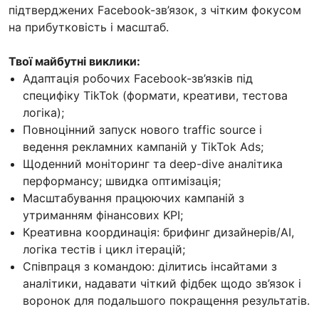
підтверджених Facebook-зв’язок, з чітким фокусом
на прибутковість і масштаб.
Твої майбутні виклики:
Адаптація робочих Facebook-зв’язків під
специфіку TikTok (формати, креативи, тестова
логіка);
Повноцінний запуск нового traffic source і
ведення рекламних кампаній у TikTok Ads;
Щоденний моніторинг та deep-dive аналітика
перформансу; швидка оптимізація;
Масштабування працюючих кампаній з
утриманням фінансових KPI;
Креативна координація: брифинг дизайнерів/AI,
логіка тестів і цикл ітерацій;
Співпраця з командою: ділитись інсайтами з
аналітики, надавати чіткий фідбек щодо зв’язок і
воронок для подальшого покращення результатів.