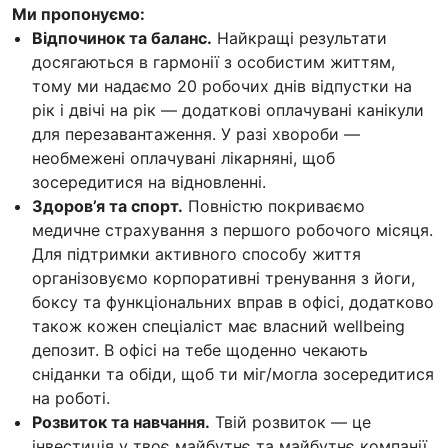
Ми пропонуємо:
Відпочинок та баланс.
Найкращі результати
досягаються в гармонії з особистим життям,
тому ми надаємо 20 робочих днів відпустки на
рік і двічі на рік — додаткові оплачувані канікули
для перезавантаження. У разі хвороби —
необмежені оплачувані лікарняні, щоб
зосередитися на відновленні.
Здоров’я та спорт.
Повністю покриваємо
медичне страхування з першого робочого місяця.
Для підтримки активного способу життя
організовуємо корпоративні тренування з йоги,
боксу та функціональних вправ в офісі, додатково
також кожен спеціаліст має власний wellbeing
депозит. В офісі на тебе щоденно чекають
сніданки та обіди, щоб ти міг/могла зосередитися
на роботі.
Розвиток та навчання.
Твій розвиток — це
інвестиція у твоє майбутнє та майбутнє компанії.