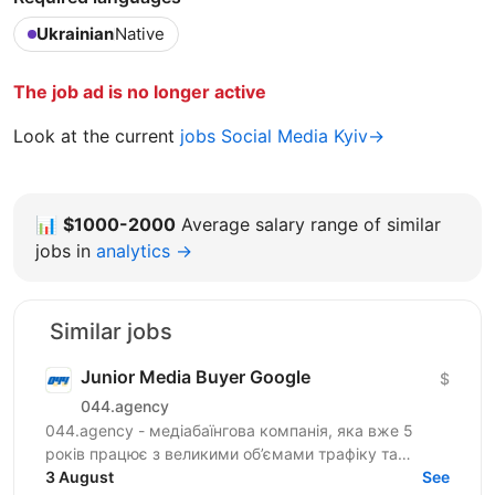
Ukrainian
Native
The job ad is no longer active
Look at the current
jobs Social Media Kyiv→
📊
$1000-2000
Average salary range of similar
jobs in
analytics →
Similar jobs
Junior Media Buyer Google
$
044.agency
044.agency - медіабаїнгова компанія, яка вже 5
років працює з великими об’ємами трафіку та
топовими оферами ринку. За цей час змогли
3 August
See