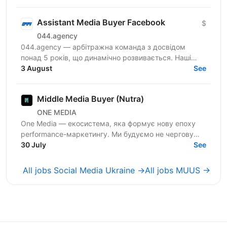
побудувати процеси...
Assistant Media Buyer Facebook
$
044.agency
044.agency — арбітражна команда з досвідом
понад 5 років, що динамічно розвивається. Наші
співробітники — наша головна цінність, тому ми
3 August
See
створюємо всі...
Middle Media Buyer (Nutra)
ONE MEDIA
One Media — екосистема, яка формує нову епоху
performance-маркетингу. Ми будуємо не чергову
арбітражну команду — ми створюємо повноцінну
30 July
See
медіа-екосистему,...
All jobs Social Media Ukraine →
All jobs MUUS →