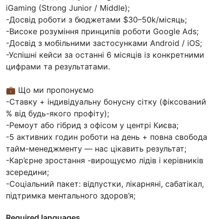
iGaming (Strong Junior / Middle);
-Досвід роботи з бюджетами $30–50k/місяць;
-Високе розуміння принципів роботи Google Ads;
-Досвід з мобільними застосунками Android / iOS;
-Успішні кейси за останні 6 місяців із конкретними
цифрами та результатами.
💼 Що ми пропонуємо
-Ставку + індивідуальну бонусну сітку (фіксований
% від будь-якого профіту);
-Ремоут або гібрид з офісом у центрі Києва;
-5 активних годин роботи на день + повна свобода
тайм-менеджменту — нас цікавить результат;
-Кар’єрне зростання -вирощуємо лідів і керівників
зсередини;
-Соціальний пакет: відпустки, лікарняні, сабатікал,
підтримка ментального здоров’я;
Required languages