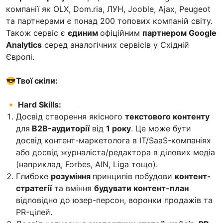
компанії як OLX, Dom.ria, ЛУН, Jooble, Ajax, Peugeot
та партнерами є понад 200 топових компаній світу.
Також сервіс є
єдиним
офіційним
партнером Google
Analytics
серед аналогічних сервісів у Східній
Європі.
😎Твої скіли:
🔸
Hard Skills:
Досвід створення якісного
текстового контенту
для
B2B-аудиторії
від
1 року
. Це може бути
досвід контент-маркетолога в IT/SaaS-компаніях
або досвід журналіста/редактора в ділових медіа
(наприклад, Forbes, AIN, Liga тощо).
Глибоке
розуміння
принципів побудови
контент-
стратегії
та вміння
будувати контент-план
відповідно до юзер-персон, воронки продажів та
PR-цілей.