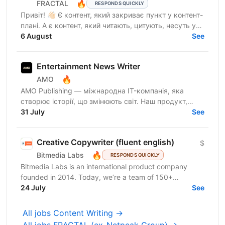
🔥
FRACTAL
RESPONDS QUICKLY
Привіт! 👋🏻 Є контент, який закриває пункт у контент-
плані. А є контент, який читають, цитують, несуть у
медіа, використовують у продажах і через який...
6 August
See
Entertainment News Writer
🔥
AMO
AMO Publishing — міжнародна IT-компанія, яка
створює історії, що змінюють світ. Наш продукт,
AmoMama, є одним із найбільших онлайн-таблоїдів в
31 July
See
Україні,...
Creative Copywriter (fluent english)
$
🔥
Bitmedia Labs
RESPONDS QUICKLY
Bitmedia Labs is an international product company
founded in 2014. Today, we’re a team of 150+
specialists working globally, building products used
24 July
See
by...
All jobs Content Writing →
All jobs FRACTAL (ex-Netpeak Group) →