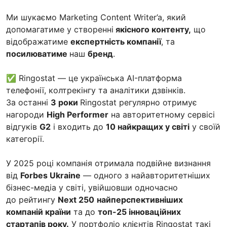
Ми шукаємо Marketing Content Writer’a, який
допомагатиме у створенні
якісного контенту,
що
відображатиме
експертність компанії
, та
посилюватиме
наш
бренд
.
✅ Ringostat — це українська AI-платформа
телефонії, колтрекінгу та аналітики дзвінків.
За останні
3 роки
Ringostat регулярно отримує
нагороди
High Performer
на авторитетному сервісі
відгуків
G2
і входить до
10 найкращих у світі
у своїй
категорії.
У 2025 році компанія отримала подвійне визнання
від
Forbes Ukraine
— одного з найавторитетніших
бізнес-медіа у світі, увійшовши одночасно
до рейтингу
Next 250
найперспективніших
компаній країни
та до
топ-25 інноваційних
стартапів року.
У портфоліо клієнтів Ringostat такі