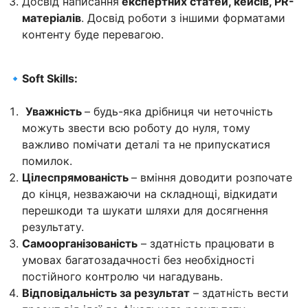
Досвід написання
експертних статей, кейсів, PR-
матеріалів
. Досвід роботи з іншими форматами
контенту буде перевагою.
🔹
Soft Skills:
Уважність
– будь-яка дрібниця чи неточність
можуть звести всю роботу до нуля, тому
важливо помічати деталі та не припускатися
помилок.
Цілеспрямованість
– вміння доводити розпочате
до кінця, незважаючи на складнощі, відкидати
перешкоди та шукати шляхи для досягнення
результату.
Самоорганізованість
– здатність працювати в
умовах багатозадачності без необхідності
постійного контролю чи нагадувань.
Відповідальність за результат
– здатність вести