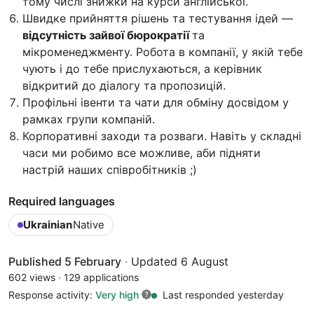
тому числі знижки на курси англійської.
Швидке прийняття рішень та тестування ідей —
відсутність зайвої бюрократії
та
мікроменеджменту. Робота в компанії, у якій тебе
чують і до тебе прислухаються, а керівник
відкритий до діалогу та пропозицій.
Профільні івенти та чати для обміну досвідом у
рамках групи компаній.
Корпоративні заходи та розваги. Навіть у складні
часи ми робимо все можливе, аби підняти
настрій наших співробітників ;)
Required languages
Ukrainian
Native
Published 5 February
·
Updated 6 August
602 views
·
129 applications
Response activity:
Very high
Last responded yesterday