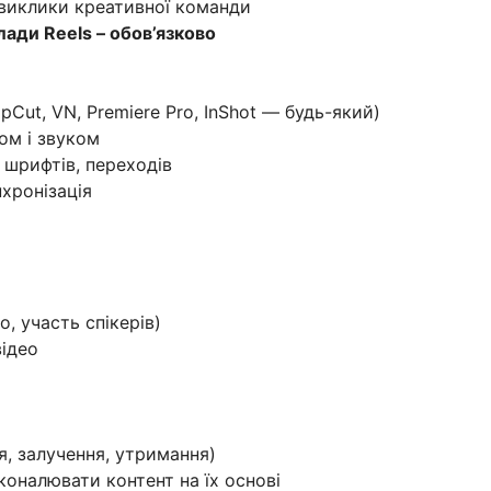
 виклики креативної команди
ади Reels – обов’язково
Cut, VN, Premiere Pro, InShot — будь-який)
ом і звуком
 шрифтів, переходів
нхронізація
о, участь спікерів)
відео
я, залучення, утримання)
коналювати контент на їх основі