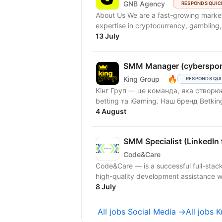
GNB Agency
RESPONDS QUIC
About Us We are a fast-growing marketing agency focused on Western markets, with strong
expertise in cryptocurrency, gambling,
13 July
SMM Manager (cyberspor
🔥
King Group
RESPONDS QU
Кінг Груп — це команда, яка створює
betting та iGaming. Наш бренд Betki
4 August
SMM Specialist (LinkedIn
Code&Care
Code&Care — is a successful full-stac
8 July
All jobs Social Media →
All jobs 