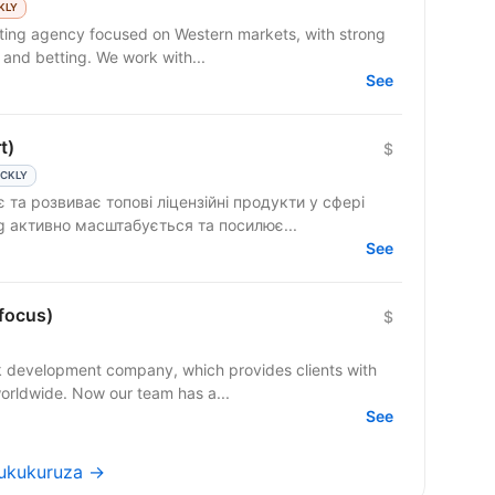
KLY
 and betting. We work with...
See
t)
$
ICKLY
 та розвиває топові ліцензійні продукти у сфері
ng активно масштабується та посилює...
See
 focus)
$
k development company, which provides clients with
high-quality development assistance worldwide. Now our team has a...
See
Kukukuruza →