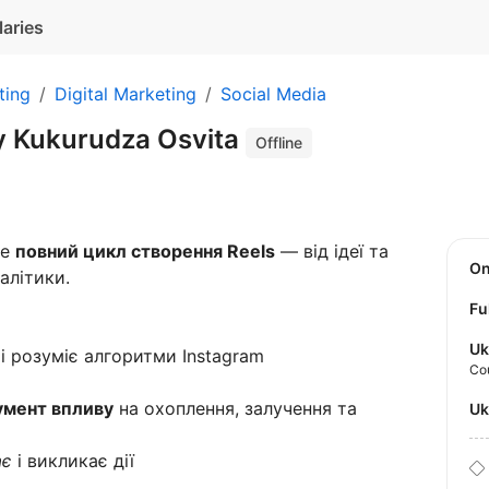
laries
ting
Digital Marketing
Social Media
 у Kukurudza Osvita
Offline
бе
повний цикл створення Reels
— від ідеї та
O
алітики.
Fu
Uk
о і розуміє алгоритми Instagram
Co
о
умент впливу
на охоплення, залучення та
U
ає
і викликає дії