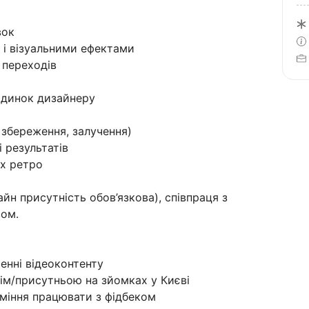
вок
м і візуальними ефектами
і переходів
ладинок дизайнеру
, збереження, залучення)
 результатів
их ретро
йн присутність обов’язкова), співпраця з
вом.
енні відеоконтенту
ім/присутньою на зйомках у Києві
і вміння працювати з фідбеком