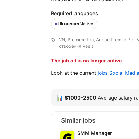
Required languages
Ukrainian
Native
VN, Premiere Pro, Adobe Premier Pro, V
створення Reels
The job ad is no longer active
Look at the current
jobs Social Medi
📊
$1000-2500
Average salary ra
Similar jobs
SMM Manager