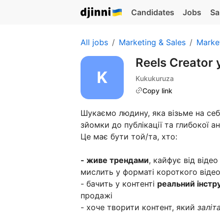
Candidates
Jobs
Sa
All jobs
Marketing & Sales
Marke
Reels Creator
Kukukuruza
Copy link
Шукаємо людину, яка візьме на се
зйомки до публікації та глибокої ан
Це має бути той/та, хто:
- живе трендами
, кайфує від віде
мислить у форматі короткого віде
- бачить у контенті
реальний інстр
продажі
- хоче творити контент, який
заліт