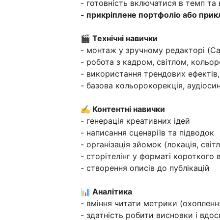
- готовність включатися в темп та
- прикріплене портфоліо або прикл
🎬 Технічні навички
- монтаж у зручному редакторі (Cap
- робота з кадром, світлом, кольор
- використання трендових ефектів,
- базова кольорокорекція, аудіоси
✍️ Контентні навички
- генерація креативних ідей
- написання сценаріїв та підводок
- організація зйомок (локація, світл
- сторітелінг у форматі короткого 
- створення описів до публікацій
📊 Аналітика
- вміння читати метрики (охопленн
- здатність робити висновки і вдос