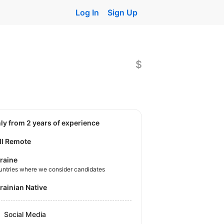
Log In
Sign Up
$
nly from 2 years of experience
ll Remote
raine
untries where we consider candidates
krainian Native
Social Media