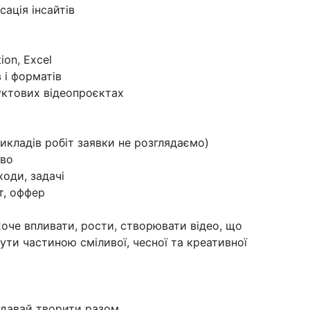
сація інсайтів
ion, Excel
 і форматів
дуктових відеопроєктах
икладів робіт заявки не розглядаємо)
во
ходи, задачі
т, оффер
хоче впливати, рости, створювати відео, що
ти частиною сміливої, чесної та креативної
 давай творити разом.