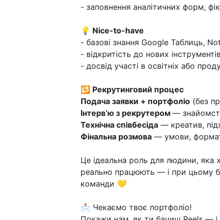
- заповнення аналітичних форм, фік
💡 Nice-to-have
- базові знання Google Таблиць, Not
- відкритість до нових інструментів
- досвід участі в освітніх або про
🔁 Рекрутинговий процес
Подача заявки + портфоліо
(без пр
Інтервʼю з рекрутером
— знайомст
Технічна співбесіда
— креатив, під
Фінальна розмова
— умови, форма
Це ідеальна роль для людини, яка 
реально працюють — і при цьому бу
команди 💛
📩 Чекаємо твоє портфоліо!
Покажи нам, як ти бачиш Reels — і