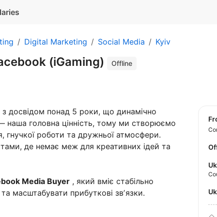
laries
ting
Digital Marketing
Social Media
Kyiv
acebook (iGaming)
Offline
з досвідом понад 5 роки, що динамічно
f
 — наша головна цінність, тому ми створюємо
Con
я, гнучкої роботи та дружньої атмосфери.
ами, де немає меж для креативних ідей та
Of
Uk
Co
cebook Media Buyer
, який вміє стабільно
U
а масштабувати прибуткові звʼязки.