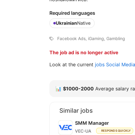
Required languages
Ukrainian
Native
Facebook Ads, iGaming, Gambling
The job ad is no longer active
Look at the current
jobs Social Medi
📊
$1000-2000
Average salary ra
Similar jobs
SMM Manager
VEC-UA
RESPONDS QUICKLY