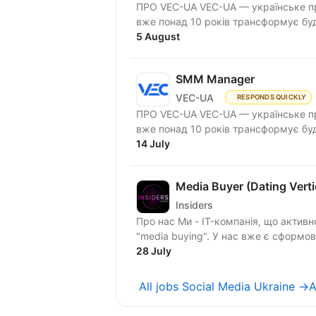
ПРО VEC-UA VEC-UA — українське пр
вже понад 10 років трансформує буд
5 August
SMM Manager
VEC-UA
RESPONDS QUICKLY
ПРО VEC-UA VEC-UA — українське пр
вже понад 10 років трансформує буд
14 July
Media Buyer (Dating Verti
Insiders
Про нас Ми - IT-компанія, що актив
"media buying". У нас вже є сформо
28 July
All jobs Social Media Ukraine →
A