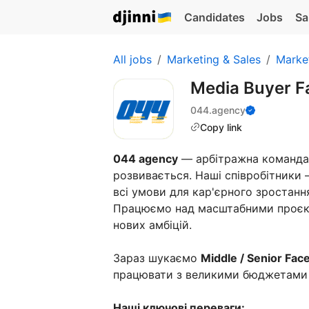
Candidates
Jobs
Sa
All jobs
Marketing & Sales
Marke
Media Buyer F
044.agency
Copy link
044 agency
— арбітражна команда 
розвивається. Наші співробітники
всі умови для кар'єрного зростанн
Працюємо над масштабними проєкт
нових амбіцій.
Зараз шукаємо
Middle / Senior Fa
працювати з великими бюджетами т
Наші ключові переваги: