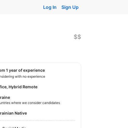
Log In
Sign Up
$$
rom 1 year of experience
sidering with no experience
fice, Hybrid Remote
raine
untries where we consider candidates
krainian Native