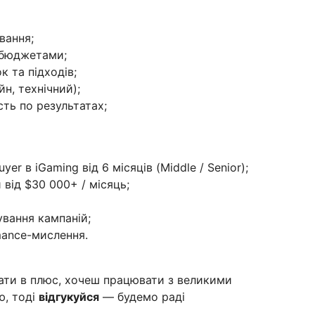
вання;
 бюджетами;
к та підходів;
н, технічний);
сть по результатах;
er в iGaming від 6 місяців (Middle / Senior);
від $30 000+ / місяць;
ування кампаній;
rmance-мислення.
вати в плюс, хочеш працювати з великими
ю, тоді
відгукуйся
— будемо раді