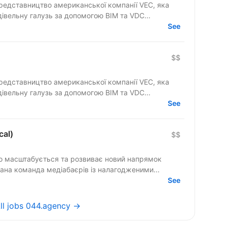
едставництво американської компанії VEC, яка
івельну галузь за допомогою BIM та VDC...
See
$$
едставництво американської компанії VEC, яка
івельну галузь за допомогою BIM та VDC...
See
cal)
$$
но масштабується та розвиває новий напрямок
вана команда медіабаєрів із налагодженими...
See
ll jobs 044.agency →