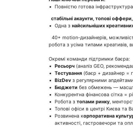
Повністю готова інфраструктура
стабільні акаунти, топові оффери, 
Одна з
найсильніших креативни
40+ motion-дизайнерів, можливіст
робота з усіма типами креативів, в
Окремі команди підтримки баєра:
Ресьорч
(аналіз GEO, рекомендац
Тестування
(баєр + дизайнер = г
BizDev
з регулярними апдейтам
Бюджети
без обмежень — масшт
Конкурентна фінансова сітка = р
Робота з
топами ринку
, менторс
Топові офіси в центрі Києва та В
Розвинена к
орпоративна культу
активності, гастровечори та опл