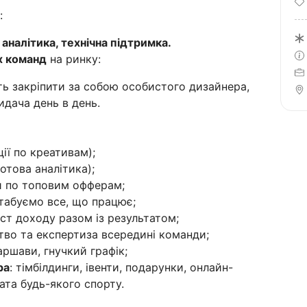
:
аналітика, технічна підтримка.
х команд
на ринку:
ь закріпити за собою особистого дизайнера,
идача день в день.
ії по креативам);
отова аналітика);
и по топовим офферам;
абуємо все, що працює;
іст доходу разом із результатом;
тво та експертиза всередині команди;
аршави, гнучкий графік;
ра
: тімбілдинги, івенти, подарунки, онлайн-
ата будь-якого спорту.