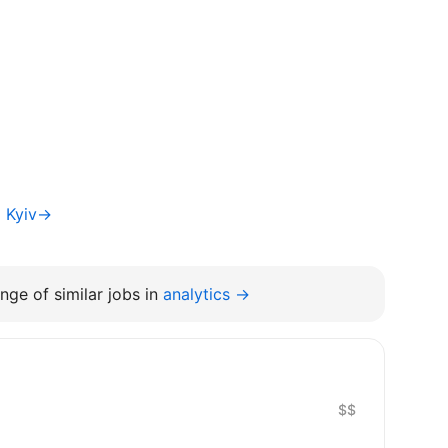
a Kyiv→
nge of similar jobs in
analytics →
$$