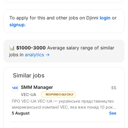
To apply for this and other jobs on Djinni
login
or
signup
.
📊
$1000-3000
Average salary range of similar
jobs in
analytics →
Similar jobs
SMM Manager
$$
VEC-UA
RESPONDS QUICKLY
ПРО VEC-UA VEC-UA — українське представництво
американської компанії VEC, яка вже понад 10 років
трансформує будівельну галузь за допомогою BIM
5 August
See
та VDC...