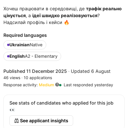
Хочеш працювати в середовищі, де
трафік реально
цінується
, а
ідеї швидко реалізовуються
?
Надсилай профіль і кейси 🔥
Required languages
Ukrainian
Native
English
A2 - Elementary
Published 11 December 2025
·
Updated 6 August
46 views
·
10 applications
Response activity:
Medium
Last responded yesterday
See stats of candidates who applied for this job
👀
See applicant insights