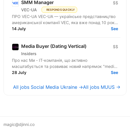
SMM Manager
$$
VEC-UA
RESPONDS QUICKLY
ПРО VEC-UA VEC-UA — українське представництво
американської компанії VEC, яка вже понад 10 років
трансформує будівельну галузь за допомогою BIM
14 July
See
та VDC...
Media Buyer (Dating Vertical)
$$
Insiders
Про нас Ми - IT-компанія, що активно
масштабується та розвиває новий напрямок "media
buying". У нас вже є сформована команда
28 July
See
медіабаєрів із налагодженими...
All jobs Social Media Ukraine →
All jobs MUUS →
magic@djinni.co