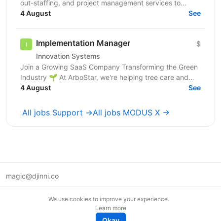
out-staffing, and project management services to
enhance business operations. We focus on providing...
4 August
See
Implementation Manager
$
Innovation Systems
Join a Growing SaaS Company Transforming the Green
Industry 🌱 At ArboStar, we're helping tree care and
landscaping companies run better businesses
4 August
See
through...
All jobs Support →
All jobs MODUS X →
magic@djinni.co
Terms of Use
We use cookies to improve your experience.
Suggest an idea
Learn more
Remote tech jobs in Europe
Okay