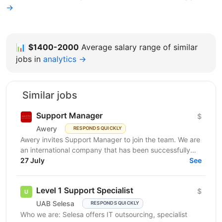
→
📊
$1400-2000
Average salary range of similar
jobs in
analytics →
Similar jobs
Support Manager
$
Awery
RESPONDS QUICKLY
Awery invites Support Manager to join the team. We are
an international company that has been successfully
launching IT solutions for the aviation industry...
27 July
See
Level 1 Support Specialist
$
UAB Selesa
RESPONDS QUICKLY
Who we are: Selesa offers IT outsourcing, specialist