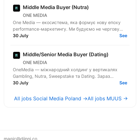
Middle Media Buyer (Nutra)
ONE MEDIA
One Media — екосистема, яка формує нову епоху
performance-маркетингу. Ми будуємо не чергову
арбітражну команду — ми створюємо повноцінну
30 July
See
медіа-екосистему,...
Middle/Senior Media Buyer (Dating)
ONE MEDIA
OneMedia — міжнародний холдинг у вертикалях
Gambling, Nutra, Sweepstake та Dating. Зараз
активно розвиваємо Dating-напрямок і шукаємо
30 July
See
Media Buyer, який хоче...
All jobs Social Media Poland →
All jobs MUUS →
magic@djinni.co