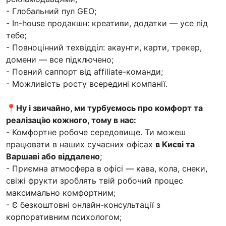
- Глобальний пул GEO;
- In-house продакшн: креативи, додатки — усе під
тебе;
- Повноцінний техвідділ: акаунти, карти, трекер,
домени — все підключено;
- Повний саппорт від affiliate-команди;
- Можливість росту всередині компанії.
📍
Ну і звичайно, ми турбуємось про комфорт та
реалізацію кожного, тому в нас:
- Комфортне робоче середовище. Ти можеш
працювати в наших сучасних офісах
в Києві та
Варшаві або віддалено
;
- Приємна атмосфера в офісі — кава, кола, снеки,
свіжі фрукти зроблять твій робочий процес
максимально комфортним;
- Є безкоштовні онлайн-консультації з
корпоративним психологом;