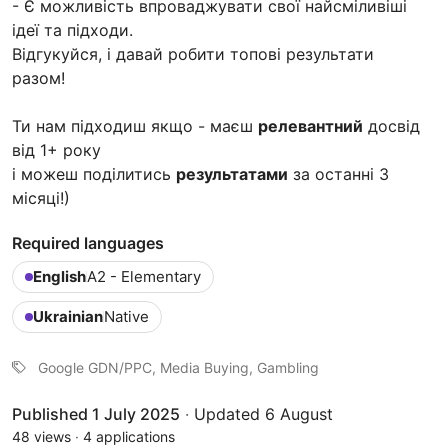
- Є можливість впроваджувати свої найсміливіші
ідеї та підходи.
Відгукуйся, і давай робити топові результати
разом!
Ти нам підходиш якщо - маєш
релевантний
досвід
від 1+ року
і можеш поділитись
результатами
за останні 3
місяці!)
Required languages
English
A2 - Elementary
Ukrainian
Native
Google GDN/PPC, Media Buying, Gambling
Published 1 July 2025
·
Updated 6 August
48 views
·
4 applications