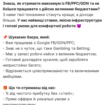
Знаєш, як отримати максимум із FB/PPC/GDN та не
боїшся працювати з дійсно великими бюджетами?
З нами твої показники стануть краще, а доходи
більше.
У нас найвищі ставки, якісна інфраструктура
і топові умови для комфортної роботи 😈
📌 Шукаємо баєра, який:
- Вже працював з Google FB/GDN/PPC;
- Знає не з чуток, що таке Gambling та Betting;
- Має у запасі робочі кейси з великим бюджетом;
- Готовий докладати зусилля, щоб заробляти
непристойно багато;
- Відрізняється цілеспрямованістю та величезними
амбіціями.
🎁
Що ти отримаєш від нас:
- % від чистого прибутку без <стелі>;
- Прямі оффери й унікальні умови з
рекламодавцями;