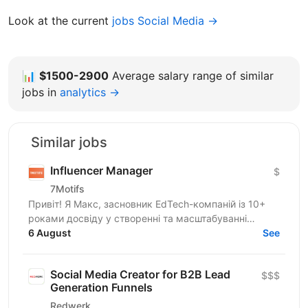
Look at the current
jobs Social Media →
📊
$1500-2900
Average salary range of similar
jobs in
analytics →
Similar jobs
Influencer Manager
$
7Motifs
Привіт! Я Макс, засновник EdTech-компаній із 10+
роками досвіду у створенні та масштабуванні
стартапів. Зараз ми розвиваємо новий B2C EdTech-
6 August
See
продукт для...
Social Media Creator for B2B Lead
$$$
Generation Funnels
Redwerk