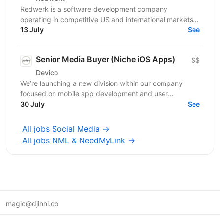
Redwerk is a software development company
operating in competitive US and international markets.
In B2B IT outsourcing, social media is not just a...
13 July
See
Senior Media Buyer (Niche iOS Apps)
$$
Devico
We’re launching a new division within our company
focused on mobile app development and user
acquisition. Our first product is an iOS cleaner app, and
30 July
See
we’re...
All jobs Social Media →
All jobs NML & NeedMyLink →
magic@djinni.co
Terms of Use