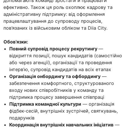
допомагають команді зростати й працювати
ефективно. Також ця роль охоплює кадрову та
адміністративну підтримку: від оформлення
працевлаштування до супроводу процесів,
пов’язаних із військовим обліком та Diia City.
Обов’язки:
Повний супровід процесу
рекрутингу
—
відкриття позиції, пошук кандидатів (самостійно
або через агенції), організації та проведення
інтерв’ю, супровід кандидатів на всіх етапах
Організація онбордингу та офбордингу
—
забезпечення комфортного, структурованого
входу нових співробітників у команду та
підтримка процесу завершення співпраці
Підтримка командної культури
— організація
фідбек-сесій, внутрішніх зустрічей, святкувань,
подарунків
Координація внутрішніх навчальних ініціатив
—