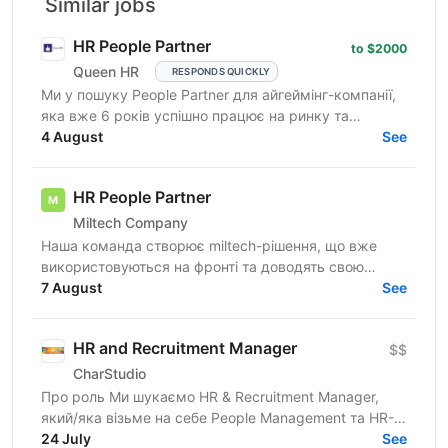
Similar jobs
HR People Partner
to $2000
Queen HR
RESPONDS QUICKLY
Ми у пошуку People Partner для айгеймінг-компанії,
яка вже 6 років успішно працює на ринку та
активно розширює команду. Ти нам підходиш, якщо:
4 August
See
Маєш...
HR People Partner
Miltech Company
Наша команда створює miltech-рішення, що вже
використовуються на фронті та доводять свою
ефективність у реальних умовах. Зараз ми активно
7 August
See
розвиваємо...
HR and Recruitment Manager
$$
CharStudio
Про роль Ми шукаємо HR & Recruitment Manager,
який/яка візьме на себе People Management та HR-
функцію компанії, а також керуватиме основним...
24 July
See