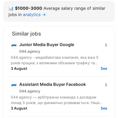
📊
$1000-3000
Average salary range of similar
jobs in
analytics →
Similar jobs
Junior Media Buyer Google
$
044.agency
044.agency - медіабаїнгова компанія, яка вже 5
років працює з великими об’ємами трафіку та
топовими оферами ринку. За цей час змогли
3 August
See
побудувати процеси...
Assistant Media Buyer Facebook
$
044.agency
044.agency — арбітражна команда з досвідом
понад 5 років, що динамічно розвивається. Наші
співробітники — наша головна цінність, тому ми
3 August
See
створюємо всі...