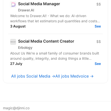
Social Media Manager
$$
Drawer.AI
Welcome to Drawer.AI! - What we do: AI-driven
workflows that let estimators pull quantities and costs
3 August
from complex PDF drawing sets. - Stage:...
See
Social Media Content Creator
$$
Erbology
About Us We're a small family of consumer brands built
around quality, integrity, and doing things a little
differently. Together we operate across three...
27 July
See
All jobs Social Media →
All jobs Medvoice →
magic@djinni.co