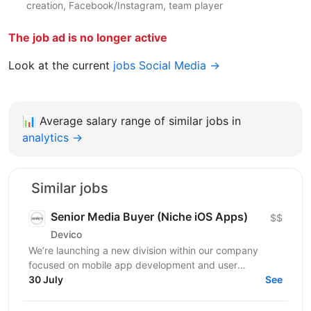
creation, Facebook/Instagram, team player
The job ad is no longer active
Look at the current
jobs Social Media →
📊
Average salary range of similar jobs in
analytics →
Similar jobs
Senior Media Buyer (Niche iOS Apps)
$$
Devico
We’re launching a new division within our company
focused on mobile app development and user
acquisition. Our first product is an iOS cleaner app, and
30 July
See
we’re...