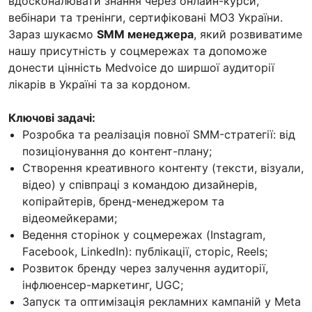
вдосконалювати знання через онлайн-курси,
вебінари та тренінги, сертифіковані МОЗ України.
Зараз шукаємо
SMM менеджера
, який розвиватиме
нашу присутність у соцмережах та допоможе
донести цінність Medvoice до ширшої аудиторії
лікарів в Україні та за кордоном.
Ключові задачі:
Розробка та реалізація повної SMM-стратегії: від
позиціонування до контент-плану;
Створення креативного контенту (тексти, візуали,
відео) у співпраці з командою дизайнерів,
копірайтерів, бренд-менеджером та
відеомейкерами;
Ведення сторінок у соцмережах (Instagram,
Facebook, LinkedIn): публікації, сторіс, Reels;
Розвиток бренду через залучення аудиторії,
інфлюенсер-маркетинг, UGC;
Запуск та оптимізація рекламних кампаній у Meta