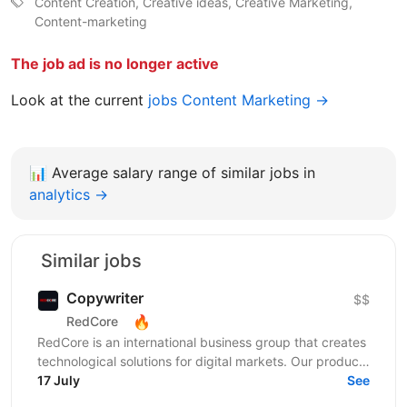
Content Creation, Creative ideas, Creative Marketing,
Content-marketing
The job ad is no longer active
Look at the current
jobs Content Marketing →
📊
Average salary range of similar jobs in
analytics →
Similar jobs
Copywriter
$$
🔥
RedCore
RedCore is an international business group that creates
technological solutions for digital markets. Our products
and services cover fintech, marketing,...
17 July
See