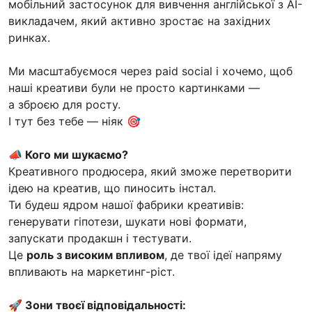
мобільний застосунок для вивчення англійської з AI-
викладачем, який активно зростає на західних
ринках.
Ми масштабуємося через paid social і хочемо, щоб
наші креативи були не просто картинками —
а зброєю для росту.
І тут без тебе — ніяк 🎯
📣 Кого ми шукаємо?
Креативного продюсера, який зможе перетворити
ідею на креатив, що пиносить інстал.
Ти будеш ядром нашої фабрики креативів:
генерувати гіпотези, шукати нові формати,
запускати продакшн і тестувати.
Це
роль з високим впливом
, де твої ідеї напряму
впливають на маркетинг-ріст.
🚀 Зони твоєї відповідальності: