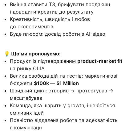
Вміння ставити ТЗ, брифувати продакшн
і доводити креатив до результату
Креативність, швидкість і любов
до експериментів
Буде плюсом: досвід роботи з AI-відео
💡 Що ми пропонуємо:
Продукт із підтвердженим
product-market fit
на ринку США
Велика свобода дій та тестів: маркетингові
бюджети
$100k — $1 Million
Швидкий цикл: створив → протестував →
масштабував
Команда, яка шарить у growth, і не боїться
сміливих ідей
Повністю віддалена робота та адекватність
в комунікації