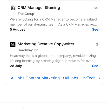
CRM Manager IGaming
$$
TrueGroup
We are looking for a CRM Manager to become a valued
member of our dynamic team. As a CRM Manager, you
will play a pivotal role in nurturing and retaining...
5 August
See
Marketing Creative Copywriter
$
Headway Inc
Headway Inc is a global tech company, revolutionizing
lifelong learning by creating digital products for over
170 million users worldwide. Our mission is to...
28 July
See
All jobs Content Marketing →
All jobs JustTech →