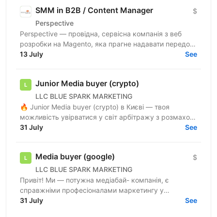
SMM in B2B / Content Manager
$
Perspective
Perspective — провідна, сервісна компанія з веб
розробки на Magento, яка прагне надавати передові
рішення для наших e-commerce клієнтів у всьому
13 July
See
світі. Якщо...
Junior Media buyer (crypto)
LLC BLUE SPARK MARKETING
🔥 Junior Media buyer (crypto) в Києві — твоя
можливість увірватися у світ арбітражу з розмахом!
🔥 Що в нас є? 📍 Офіс у Києві — стильний і
31 July
See
максимально ...
Media buyer (google)
$
LLC BLUE SPARK MARKETING
Привіт! Ми — потужна медіабай- компанія, є
справжніми професіоналами маркетингу у
вертикалі Crypto. У нас відкрита вакансія media
31 July
See
buyer ! 💵Вертикаль —...