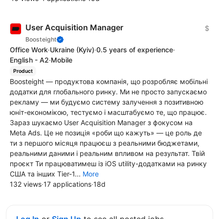
User Acquisition Manager
$
Boosteight
Office Work
·
Ukraine
(Kyiv)
·
0.5 years of experience
·
English - A2
·
Mobile
Product
Boosteight — продуктова компанія, що розробляє мобільні
додатки для глобального ринку. Ми не просто запускаємо
рекламу — ми будуємо систему залучення з позитивною
юніт-економікою, тестуємо і масштабуємо те, що працює.
Зараз шукаємо User Acquisition Manager з фокусом на
Meta Ads. Це не позиція «роби що кажуть» — це роль де
ти з першого місяця працюєш з реальними бюджетами,
реальними даними і реальним впливом на результат. Твій
проєкт Ти працюватимеш із iOS utility-додатками на ринку
США та інших Tier-1...
More
132 views
·
17 applications
·
18d
Log In
or
Sign Up
to see all posted jobs