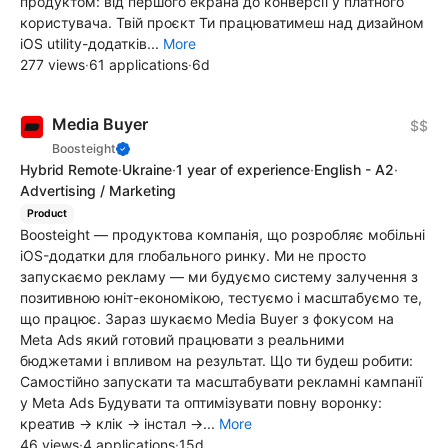
продуктом: від першого екрана до конверсії у платного
користувача. Твій проєкт Ти працюватимеш над дизайном
iOS utility-додатків...
More
277 views
·
61 applications
·
6d
Media Buyer
$$
Boosteight
Hybrid Remote
·
Ukraine
·
1 year of experience
·
English - A2
·
Advertising / Marketing
Product
Boosteight — продуктова компанія, що розробляє мобільні
iOS-додатки для глобального ринку. Ми не просто
запускаємо рекламу — ми будуємо систему залучення з
позитивною юніт-економікою, тестуємо і масштабуємо те,
що працює. Зараз шукаємо Media Buyer з фокусом на
Meta Ads який готовий працювати з реальними
бюджетами і впливом на результат. Що ти будеш робити:
Самостійно запускати та масштабувати рекламні кампанії
у Meta Ads Будувати та оптимізувати повну воронку:
креатив → клік → інстал →...
More
46 views
·
4 applications
·
15d