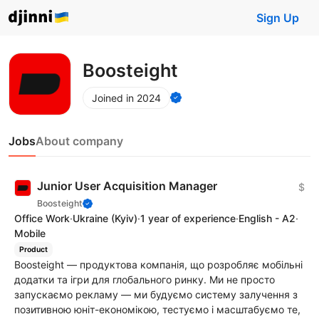
Sign Up
Boosteight
Joined in 2024
Jobs
About company
Junior User Acquisition Manager
$
Boosteight
Office Work
·
Ukraine
(Kyiv)
·
1 year of experience
·
English - A2
·
Mobile
Product
Boosteight — продуктова компанія, що розробляє мобільні
додатки та ігри для глобального ринку. Ми не просто
запускаємо рекламу — ми будуємо систему залучення з
позитивною юніт-економікою, тестуємо і масштабуємо те,