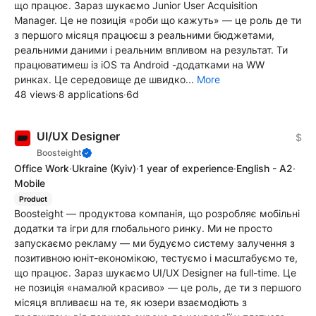
що працює. Зараз шукаємо Junior User Acquisition
Manager. Це не позиція «роби що кажуть» — це роль де ти
з першого місяця працюєш з реальними бюджетами,
реальними даними і реальним впливом на результат. Ти
працюватимеш із iOS та Android -додатками на WW
ринках. Це середовище де швидко...
More
48 views
·
8 applications
·
6d
UI/UX Designer
$
Boosteight
Office Work
·
Ukraine
(Kyiv)
·
1 year of experience
·
English - A2
·
Mobile
Product
Boosteight — продуктова компанія, що розробляє мобільні
додатки та ігри для глобального ринку. Ми не просто
запускаємо рекламу — ми будуємо систему залучення з
позитивною юніт-економікою, тестуємо і масштабуємо те,
що працює. Зараз шукаємо UI/UX Designer на full-time. Це
не позиція «намалюй красиво» — це роль, де ти з першого
місяця впливаєш на те, як юзери взаємодіють з