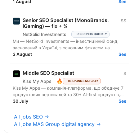
the staging gates, open up indexing, and kick off a...
1 August
See
Senior SEO Specialist (MonoBrands,
$$
iGaming) — fix + %
NetSolid Investments
RESPONDS QUICKLY
Ми — NetSolid Investments — інвестиційний фонд,
заснований в Україні, з основним фокусом на
SMART-інвестиції. Наша екосистема — це простір,
3 August
See
де ви зможете...
Middle SEO Specialist
$
🔥
Kiss My Apps
RESPONDS QUICKLY
Kiss My Apps — компанія-платформа, що об’єднує 7
продуктових вертикалей та 30+ AI-first продуктів,
100+ мільйонів користувачів, власну екосистему...
30 July
See
All jobs SEO →
All jobs MAS Group digital agency →