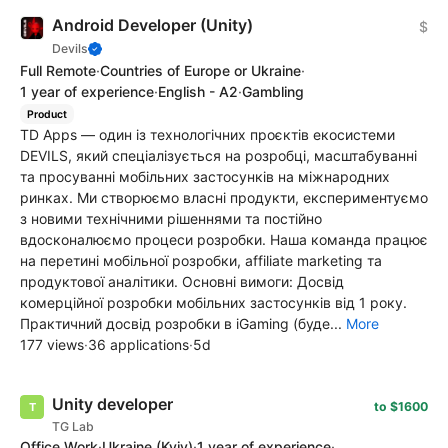
Android Developer (Unity)
$
Devils
Full Remote
·
Countries of Europe or Ukraine
·
1 year of experience
·
English - A2
·
Gambling
Product
TD Apps — один із технологічних проєктів екосистеми
DEVILS, який спеціалізується на розробці, масштабуванні
та просуванні мобільних застосунків на міжнародних
ринках. Ми створюємо власні продукти, експериментуємо
з новими технічними рішеннями та постійно
вдосконалюємо процеси розробки. Наша команда працює
на перетині мобільної розробки, affiliate marketing та
продуктової аналітики. Основні вимоги: Досвід
комерційної розробки мобільних застосунків від 1 року.
Практичний досвід розробки в iGaming (буде...
More
177 views
·
36 applications
·
5d
Unity developer
to $1600
TG Lab
Office Work
·
Ukraine
(Kyiv)
·
1 year of experience
·