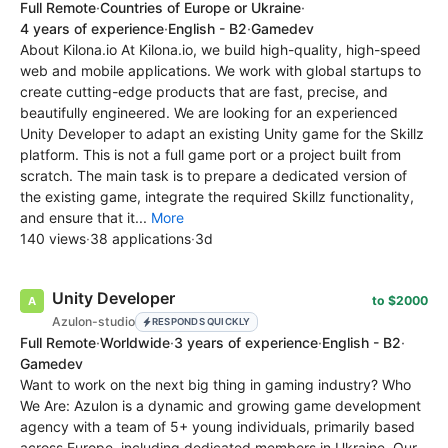
Full Remote
·
Countries of Europe or Ukraine
·
4 years of experience
·
English - B2
·
Gamedev
About Kilona.io At Kilona.io, we build high-quality, high-speed
web and mobile applications. We work with global startups to
create cutting-edge products that are fast, precise, and
beautifully engineered. We are looking for an experienced
Unity Developer to adapt an existing Unity game for the Skillz
platform. This is not a full game port or a project built from
scratch. The main task is to prepare a dedicated version of
the existing game, integrate the required Skillz functionality,
and ensure that it...
More
140 views
·
38 applications
·
3d
Unity Developer
to $2000
Azulon-studio
RESPONDS QUICKLY
Full Remote
·
Worldwide
·
3 years of experience
·
English - B2
·
Gamedev
Want to work on the next big thing in gaming industry? Who
We Are: Azulon is a dynamic and growing game development
agency with a team of 5+ young individuals, primarily based
across Europe, including dedicated members in Ukraine. Our