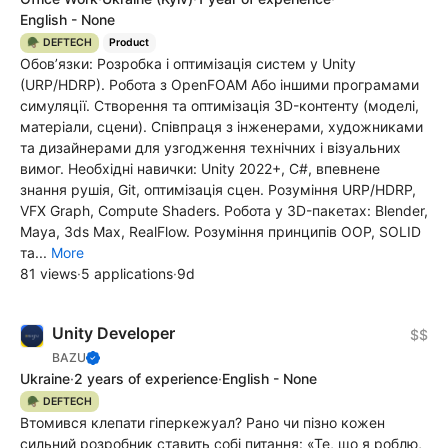
English - None
🪖 DEFTECH
Product
Обов’язки: Розробка і оптимізація систем у Unity
(URP/HDRP). Робота з OpenFOAM Або іншими програмами
симуляції. Створення та оптимізація 3D-контенту (моделі,
матеріали, сцени). Співпраця з інженерами, художниками
та дизайнерами для узгодження технічних і візуальних
вимог. Необхідні навички: Unity 2022+, C#, впевнене
знання рушія, Git, оптимізація сцен. Розуміння URP/HDRP,
VFX Graph, Compute Shaders. Робота у 3D-пакетах: Blender,
Maya, 3ds Max, RealFlow. Розуміння принципів OOP, SOLID
та...
More
81 views
·
5 applications
·
9d
Unity Developer
$$
BAZU
Ukraine
·
2 years of experience
·
English - None
🪖 DEFTECH
Втомився клепати гіперкежуал? Рано чи пізно кожен
сильний розробник ставить собі питання: «Те, що я роблю,