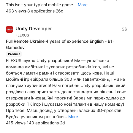
This isn’t your typical mobile game...
More
463 views
·
8 applications
·
26d
Unity Developer
$$
FLEXUS
Full Remote
·
Ukraine
·
4 years of experience
·
English - B1
·
Gamedev
Product
FLEXUS шукає Unity розробника! Ми — українська
команда амбітних і зухвалих розробників ігор, які не
бояться ламати рамки і створювати щось нове. Наші
мобільні ігри зібрали більше 300 млн завантажень, і ми не
плануємо зупинятися! Нам потрібен Unity розробник, який
розділяє нашу пристрасть до нестандартних рішень і хоче
створювати інноваційні проєкти! Зараз ми переходимо до
розробки ПК ігор і шукаємо нові таланти в нашу команду!
Про тебе: Маєш досвід у створенні власних 3D-проєктів;
Був/ла учасником розробки...
More
415 views
·
140 applications
·
2d