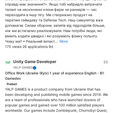
справді має значення?». Якщо тобі набридло витрачати
талант на нескінченні клони ферм чи раннерів — час
переходити в іншу лігу. Ми створюємо продукт на
перетині геймдеву та Defense Tech. Наш симулятор вже
допомагає Силам оборони, запитів від підрозділів більше,
ніж ми встигаємо реалізовувати. Нам потрібні люди, які
вміють кодити швидко і які розуміють фізику польоту.
Чому ми? • Реальний імпакт....
More
175 views
·
26 applications
·
9d
Unity Game Developer
$$
YALP GAMES
Office Work
·
Ukraine
(Kyiv)
·
1 year of experience
·
English - B1
·
Gamedev
Product
YALP GAMES is a product company from Ukraine that has
been developing and publishing mobile games since 2019. We
are a team of professionals who have launched dozens of
popular games and gained over 100 million satisfied players
worldwide. Our games include Zombiepunk, Chornobyl Quest,