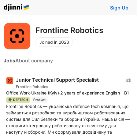
Sign Up
Frontline Robotics
Joined in 2023
Jobs
About company
Junior Technical Support Specialist
$$
Frontline Robotics
Office Work
·
Ukraine
(Kyiv)
·
2 years of experience
·
English - B1
🪖 DEFTECH
Product
Frontline Robotics — українська defence tech компанія, що
займається розробкою та виробництвом роботизованих
систем для Сил безпеки та оборони України. Наша місія —
створити інтегровану роботизовану екосистему для
наступу й оборони. Ми сформували досвідчену та