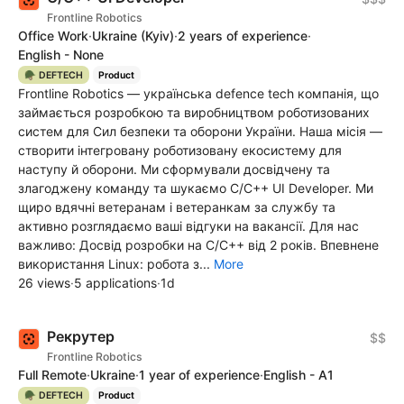
Frontline Robotics
Office Work
·
Ukraine
(Kyiv)
·
2 years of experience
·
English - None
🪖 DEFTECH
Product
Frontline Robotics — українська defence tech компанія, що
займається розробкою та виробництвом роботизованих
систем для Сил безпеки та оборони України. Наша місія —
створити інтегровану роботизовану екосистему для
наступу й оборони. Ми сформували досвідчену та
злагоджену команду та шукаємо C/C++ UI Developer. Ми
щиро вдячні ветеранам і ветеранкам за службу та
активно розглядаємо ваші відгуки на вакансії. Для нас
важливо: Досвід розробки на C/C++ від 2 років. Впевнене
використання Linux: робота з...
More
26 views
·
5 applications
·
1d
Рекрутер
$$
Frontline Robotics
Full Remote
·
Ukraine
·
1 year of experience
·
English - A1
🪖 DEFTECH
Product