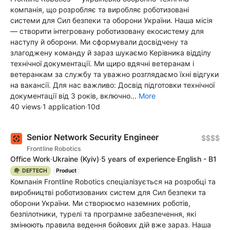
компанія, що розробляє та виробляє роботизовані
системи для Сил безпеки та оборони України. Наша місія
— створити інтегровану роботизовану екосистему для
наступу й оборони. Ми сформували досвідчену та
злагоджену команду й зараз шукаємо Керівника відділу
технічної документації. Ми щиро вдячні ветеранам і
ветеранкам за службу та уважно розглядаємо їхні відгуки
на вакансії. Для нас важливо: Досвід підготовки технічної
документації від 3 років, включно...
More
40 views
·
1 application
·
10d
Senior Network Security Engineer
$$$$
Frontline Robotics
Office Work
·
Ukraine
(Kyiv)
·
5 years of experience
·
English - B1
🪖 DEFTECH
Product
Компанія Frontline Robotics спеціалізується на розробці та
виробництві роботизованих систем для Сил безпеки та
оборони України. Ми створюємо наземних роботів,
безпілотники, турелі та програмне забезпечення, які
змінюють правила ведення бойових дій вже зараз. Наша