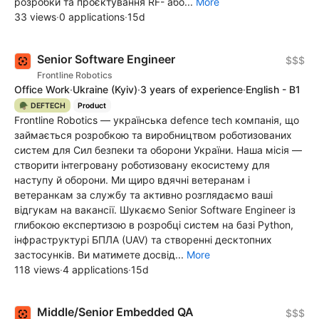
розробки та проєктування RF- або...
More
33 views
·
0 applications
·
15d
Senior Software Engineer
$$$
Frontline Robotics
Office Work
·
Ukraine
(Kyiv)
·
3 years of experience
·
English - B1
🪖 DEFTECH
Product
Frontline Robotics — українська defence tech компанія, що
займається розробкою та виробництвом роботизованих
систем для Сил безпеки та оборони України. Наша місія —
створити інтегровану роботизовану екосистему для
наступу й оборони. Ми щиро вдячні ветеранам і
ветеранкам за службу та активно розглядаємо ваші
відгукам на вакансії. Шукаємо Senior Software Engineer із
глибокою експертизою в розробці систем на базі Python,
інфраструктурі БПЛА (UAV) та створенні десктопних
застосунків. Ви матимете досвід...
More
118 views
·
4 applications
·
15d
Middle/Senior Embedded QA
$$$