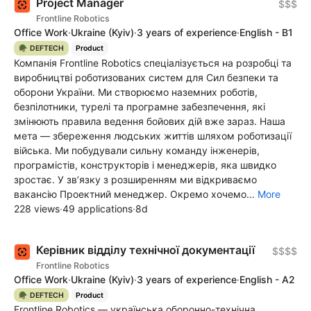
Project Manager
$$$
Frontline Robotics
Office Work
·
Ukraine
(Kyiv)
·
3 years of experience
·
English - B1
🪖 DEFTECH
Product
Компанія Frontline Robotics спеціалізується на розробці та
виробництві роботизованих систем для Сил безпеки та
оборони України. Ми створюємо наземних роботів,
безпілотники, турелі та програмне забезпечення, які
змінюють правила ведення бойових дій вже зараз. Наша
мета — збереження людських життів шляхом роботизації
війська. Ми побудували сильну команду інженерів,
програмістів, конструкторів і менеджерів, яка швидко
зростає. У зв’язку з розширенням ми відкриваємо
вакансію Проектний менеджер. Окремо хочемо...
More
228 views
·
49 applications
·
8d
Керівник відділу технічної документації
$$$$
Frontline Robotics
Office Work
·
Ukraine
(Kyiv)
·
3 years of experience
·
English - A2
🪖 DEFTECH
Product
Frontline Robotics — українська оборонно-технічна