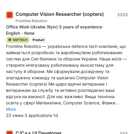
Computer Vision Researcher (copters)
$$$$
Frontline Robotics
Office Work
·
Ukraine
(Kyiv)
·
3 years of experience
·
English - None
🪖 DEFTECH
Product
Frontline Robotics — українська defence tech компанія, що
займається розробкою та виробництвом роботизованих
систем для Сил безпеки та оборони України. Наша місія —
створити інтегровану роботизовану екосистему для
наступу й оборони. Ми сформували досвідчену та
злагоджену команду та шукаємо Computer Vision
Researcher (copters) Ми щиро вдячні ветеранам і
ветеранкам за службу та активно розглядаємо ваші
відгуки на вакансії. Для нас важливо: Вища технічна
освіта у сфері Математики, Computer Science, Фізики...
More
23 views
·
3 applications
·
1d
C/C++ UI Developer
$$$