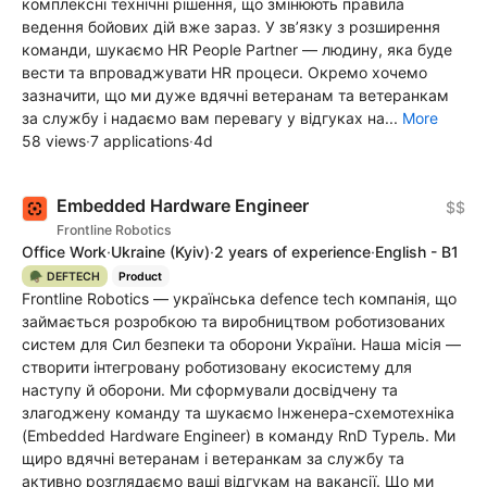
комплексні технічні рішення, що змінюють правила
ведення бойових дій вже зараз. У зв’язку з розширення
команди, шукаємо HR People Partner — людину, яка буде
вести та впроваджувати HR процеси. Окремо хочемо
зазначити, що ми дуже вдячні ветеранам та ветеранкам
за службу і надаємо вам перевагу у відгуках на...
More
58 views
·
7 applications
·
4d
Embedded Hardware Engineer
$$
Frontline Robotics
Office Work
·
Ukraine
(Kyiv)
·
2 years of experience
·
English - B1
🪖 DEFTECH
Product
Frontline Robotics — українська defence tech компанія, що
займається розробкою та виробництвом роботизованих
систем для Сил безпеки та оборони України. Наша місія —
створити інтегровану роботизовану екосистему для
наступу й оборони. Ми сформували досвідчену та
злагоджену команду та шукаємо Інженера-схемотехніка
(Embedded Hardware Engineer) в команду RnD Турель. Ми
щиро вдячні ветеранам і ветеранкам за службу та
активно розглядаємо ваші відгукам на вакансії. Що ми