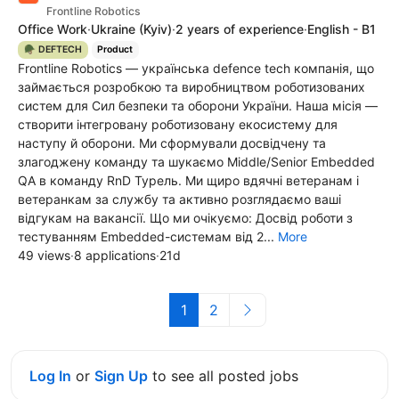
Frontline Robotics
Office Work
·
Ukraine
(Kyiv)
·
2 years of experience
·
English - B1
🪖 DEFTECH
Product
Frontline Robotics — українська defence tech компанія, що
займається розробкою та виробництвом роботизованих
систем для Сил безпеки та оборони України. Наша місія —
створити інтегровану роботизовану екосистему для
наступу й оборони. Ми сформували досвідчену та
злагоджену команду та шукаємо Middle/Senior Embedded
QA в команду RnD Турель. Ми щиро вдячні ветеранам і
ветеранкам за службу та активно розглядаємо ваші
відгукам на вакансії. Що ми очікуємо: Досвід роботи з
тестуванням Embedded-системам від 2...
More
49 views
·
8 applications
·
21d
1
2
Log In
or
Sign Up
to see all posted jobs