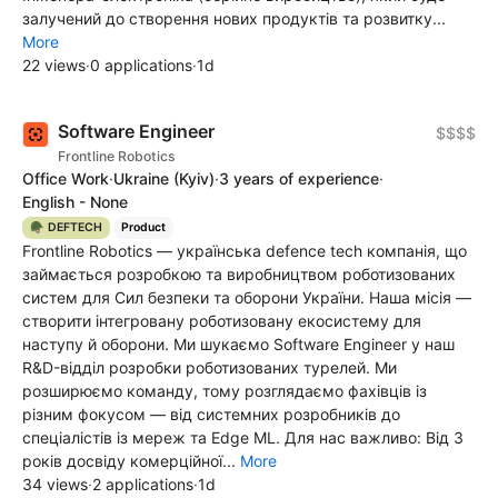
залучений до створення нових продуктів та розвитку...
More
22 views
·
0 applications
·
1d
Software Engineer
$$$$
Frontline Robotics
Office Work
·
Ukraine
(Kyiv)
·
3 years of experience
·
English - None
🪖 DEFTECH
Product
Frontline Robotics — українська defence tech компанія, що
займається розробкою та виробництвом роботизованих
систем для Сил безпеки та оборони України. Наша місія —
створити інтегровану роботизовану екосистему для
наступу й оборони. Ми шукаємо Software Engineer у наш
R&D-відділ розробки роботизованих турелей. Ми
розширюємо команду, тому розглядаємо фахівців із
різним фокусом — від системних розробників до
спеціалістів із мереж та Edge ML. Для нас важливо: Від 3
років досвіду комерційної...
More
34 views
·
2 applications
·
1d