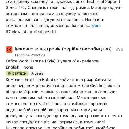
злагоджену команду та шукаємо Junior Technical Support
Specialist / Спеціаліст технічної підтримки. Ми щиро вдячні
ветеранам і ветеранкам за службу та активно
розглядаємо ваші відгукам на вакансії. Необхідні
компетенції для посади: Базове (бажано...
More
67 views
·
4 applications
·
1d
Інженер-електронік (серійне виробицтво)
$$$
Frontline Robotics
Office Work
·
Ukraine
(Kyiv)
·
3 years of experience
·
English - None
🪖 DEFTECH
Product
Компанія Frontline Robotics займається розробкою та
виробництвом роботизованих систем для Сил безпеки та
оборони України. Нашою місією є збереження людських
життів шляхом роботизації війська. Ми створюємо
комплексні технічні рішення, що змінюють правила
ведення бойових дій вже зараз. Ми сформували
досвідчену та злагоджену команду, яка розширюється та
шукає спеціалістів різних напрямків, в тому числі —
Інженера-електроніка (серійне виробицтво), який буде