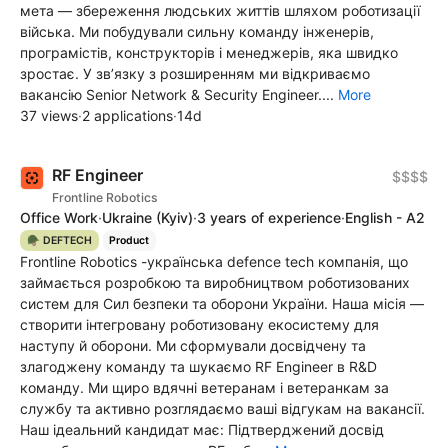
мета — збереження людських життів шляхом роботизації
війська. Ми побудували сильну команду інженерів,
програмістів, конструкторів і менеджерів, яка швидко
зростає. У зв’язку з розширенням ми відкриваємо
вакансію Senior Network & Security Engineer....
More
37 views
·
2 applications
·
14d
RF Engineer
$$$$
Frontline Robotics
Office Work
·
Ukraine
(Kyiv)
·
3 years of experience
·
English - A2
🪖 DEFTECH
Product
Frontline Robotics -українська defence tech компанія, що
займається розробкою та виробництвом роботизованих
систем для Сил безпеки та оборони України. Наша місія —
створити інтегровану роботизовану екосистему для
наступу й оборони. Ми сформували досвідчену та
злагоджену команду та шукаємо RF Engineer в R&D
команду. Ми щиро вдячні ветеранам і ветеранкам за
службу та активно розглядаємо ваші відгукам на вакансії.
Наш ідеальний кандидат має: Підтверджений досвід