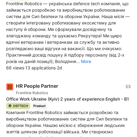
Frontline Robotics — українська defence tech компанія, що
займається розробкою та виробництвом роботизованих
систем для Сил безпеки та оборони України. Наша місія —
створити інтегровану роботизовану екосистему для
наступу й оборони. Ми сформували досвідчену та
злагоджену команду та шукаємо Рекрутера! Ми щиро
вдячні ветеранам і ветеранкам за службу та активно
розглядаємо ваші відгуки на вакансії. Що ми очікуємо:
Практичний досвід пошуку й підбору персоналу (від 2-х
років на даній позиції); Володіння...
More
66 views
·
13 applications
·
2d
HR People Partner
$$
Frontline Robotics
Office Work
·
Ukraine
(Kyiv)
·
2 years of experience
·
English - B1
🪖 DEFTECH
Product
Компанія Frontline Robotics займається розробкою та
виробництвом роботизованих систем для Сил безпеки та
оборони України. Нашою місією є збереження людських
життів шляхом роботизації війська. Ми створюємо