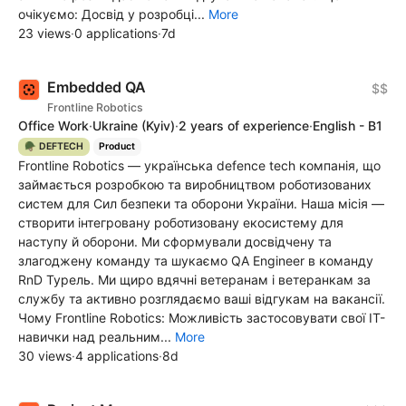
очікуємо: Досвід у розробці...
More
23 views
·
0 applications
·
7d
Embedded QA
$$
Frontline Robotics
Office Work
·
Ukraine
(Kyiv)
·
2 years of experience
·
English - B1
🪖 DEFTECH
Product
Frontline Robotics — українська defence tech компанія, що
займається розробкою та виробництвом роботизованих
систем для Сил безпеки та оборони України. Наша місія —
створити інтегровану роботизовану екосистему для
наступу й оборони. Ми сформували досвідчену та
злагоджену команду та шукаємо QA Engineer в команду
RnD Турель. Ми щиро вдячні ветеранам і ветеранкам за
службу та активно розглядаємо ваші відгукам на вакансії.
Чому Frontline Robotics: Можливість застосовувати свої IT-
навички над реальним...
More
30 views
·
4 applications
·
8d