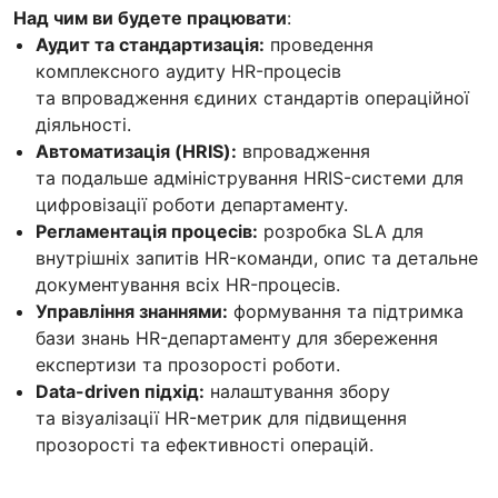
Над чим ви будете працювати
:
Аудит та стандартизація:
проведення
комплексного аудиту HR-процесів
та впровадження єдиних стандартів операційної
діяльності.
Автоматизація (HRIS):
впровадження
та подальше адміністрування HRIS-системи для
цифровізації роботи департаменту.
Регламентація процесів:
розробка SLA для
внутрішніх запитів HR-команди, опис та детальне
документування всіх HR-процесів.
Управління знаннями:
формування та підтримка
бази знань HR-департаменту для збереження
експертизи та прозорості роботи.
Data-driven підхід:
налаштування збору
та візуалізації HR-метрик для підвищення
прозорості та ефективності операцій.