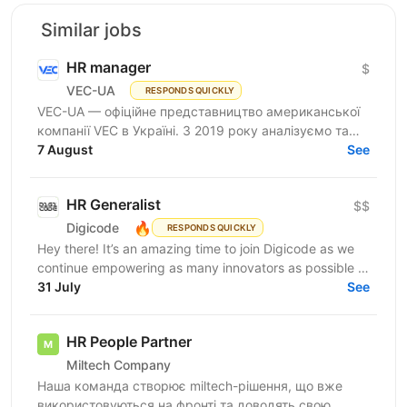
Similar jobs
HR manager
$
VEC-UA
RESPONDS QUICKLY
VEC-UA — офіційне представництво американської
компанії VEC в Україні. З 2019 року аналізуємо та
моделюємо електричні мережі у віртуальному
7 August
See
просторі...
HR Generalist
$$
🔥
Digicode
RESPONDS QUICKLY
Hey there! It’s an amazing time to join Digicode as we
continue empowering as many innovators as possible to
change the world. We deliver outstanding...
31 July
See
HR People Partner
Miltech Company
Наша команда створює miltech-рішення, що вже
використовуються на фронті та доводять свою