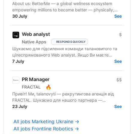
About us: BetterMe — a global wellness ecosystem
empowering millions to become better — physically,
mentally, and emotionally. We build what makes
30 July
See
people...
Web analyst
$
Native Apps
RESPONDS QUICKLY
Шукаємо для підсилення команди талановитого та
цілеспрямованого Web analyst. Якщо Ви маєте
глибокі знання в діджитал аналітиці, прагнете
7 July
See
професійного...
PR Manager
$$
🔥
FRACTAL
Привіт! Ми, talanovyti — рекрутингова агенція від
FRACTAL. Шукаємо для нашого партнера —
найбільшої інвестспільноти України, УкрІнвестКлубу
23 July
See
(579 000+...
All jobs Marketing Ukraine →
All jobs Frontline Robotics →