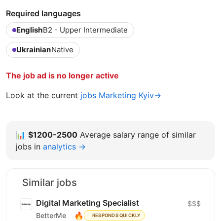
Required languages
English
B2 - Upper Intermediate
Ukrainian
Native
The job ad is no longer active
Look at the current
jobs Marketing Kyiv→
📊
$1200-2500
Average salary range of similar
jobs in
analytics →
Similar jobs
Digital Marketing Specialist
$$$
🔥
BetterMe
RESPONDS QUICKLY