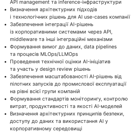
API management та inference-інфраструктури
Визначення архітектурних підходів
і технологічних рішень для AI use-cases компанії
Забезпечення інтеграції AI-рішень
із корпоративними системами через API,
middleware та інші інтеграційні механізми
Формування вимог до даних, data pipelines
та процесів MLOps/LLMOps
Проведення технічної оцінки AI-ініціатив
та участь у design review рішень
Забезпечення масштабованості AI-рішень від
пілотних запусків до промислової експлуатації
на рівні всієї групи компаній
Формування стандартів моніторингу, контролю
витрат, продуктивності та якості AI-моделей
Визначення архітектурних принципів безпеки,
доступу до даних та використання AI у
корпоративному середовищі