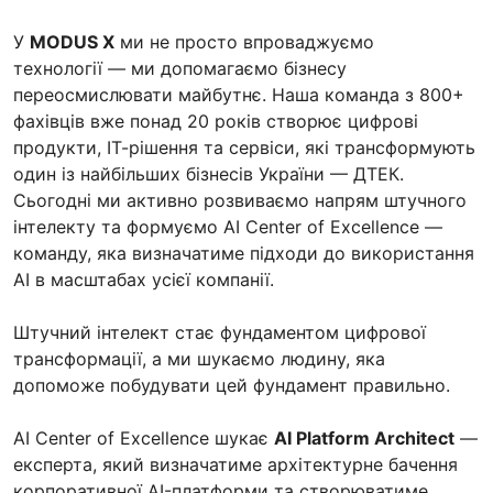
У
MODUS X
ми не просто впроваджуємо
технології — ми допомагаємо бізнесу
переосмислювати майбутнє. Наша команда з 800+
фахівців вже понад 20 років створює цифрові
продукти, ІТ-рішення та сервіси, які трансформують
один із найбільших бізнесів України — ДТЕК.
Сьогодні ми активно розвиваємо напрям штучного
інтелекту та формуємо AI Center of Excellence —
команду, яка визначатиме підходи до використання
AI в масштабах усієї компанії.
Штучний інтелект стає фундаментом цифрової
трансформації, а ми шукаємо людину, яка
допоможе побудувати цей фундамент правильно.
AI Center of Excellence шукає
AI Platform Architect
—
експерта, який визначатиме архітектурне бачення
корпоративної AI-платформи та створюватиме