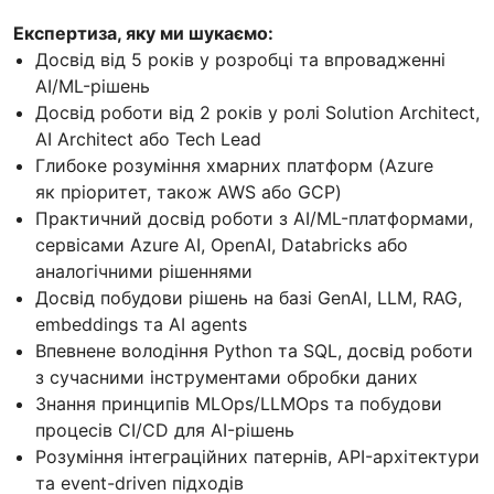
Експертиза, яку ми шукаємо:
Досвід від 5 років у розробці та впровадженні
AI/ML-рішень
Досвід роботи від 2 років у ролі Solution Architect,
AI Architect або Tech Lead
Глибоке розуміння хмарних платформ (Azure
як пріоритет, також AWS або GCP)
Практичний досвід роботи з AI/ML-платформами,
сервісами Azure AI, OpenAI, Databricks або
аналогічними рішеннями
Досвід побудови рішень на базі GenAI, LLM, RAG,
embeddings та AI agents
Впевнене володіння Python та SQL, досвід роботи
з сучасними інструментами обробки даних
Знання принципів MLOps/LLMOps та побудови
процесів CI/CD для AI-рішень
Розуміння інтеграційних патернів, API-архітектури
та event-driven підходів