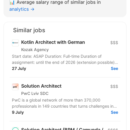
📊
Average salary range of similar jobs in
analytics →
Similar jobs
Kotlin Architect with German
$$$
Kozak Agency
Start date: ASAP Duration: Full-time Duration of
assignment: until the end of 2026 (extension possible)
Location: Hanover, 100% remote Sector:...
27 July
See
Solution Architect
$$$
PwC Lviv SDC
PwC is a global network of more than 370,000
professionals in 149 countries that turns challenges into
opportunities. We create innovative solutions in...
9 July
See
Solution Architect (BPM / Camunda /