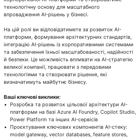
технологічну основу для масштабного
впровадження AI-рішень у бізнесі.
На цій ролі ви відповідатимете за розвиток AI-
платформи, формування архітектурних стандартів,
інтеграцію AI-рішень із корпоративними системами
та забезпечення їхньої масштабованості, надійності
й безпеки. Це можливість впливати на AI-стратегію
великої компанії, працювати з передовими
технологіями та створювати рішення, які
визначатимуть майбутнє бізнесу.
Ваші ключові виклики:
Розробка та розвиток цільової архітектури AI-
платформи на базі Azure AI Foundry, Copilot Studio,
Power Platform та інших AI-сервісів
Проєктування ключових компонентів AI-стеку:
model gateway, vector databases, feature stores,