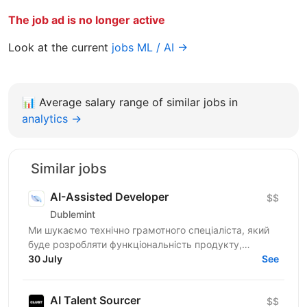
The job ad is no longer active
Look at the current
jobs ML / AI →
📊
Average salary range of similar jobs in
analytics →
Similar jobs
AI-Assisted Developer
$$
Dublemint
Ми шукаємо технічно грамотного спеціаліста, який
буде розробляти функціональність продукту,
використовуючи Claude Code як основний
30 July
See
інструмент розробки. Це...
AI Talent Sourcer
$$