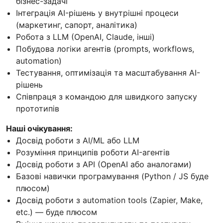
бізнес-задачі
Інтеграція AI-рішень у внутрішні процеси
(маркетинг, сапорт, аналітика)
Робота з LLM (OpenAI, Claude, інші)
Побудова логіки агентів (prompts, workflows,
automation)
Тестування, оптимізація та масштабування AI-
рішень
Співпраця з командою для швидкого запуску
прототипів
Наші очікування:
Досвід роботи з AI/ML або LLM
Розуміння принципів роботи AI-агентів
Досвід роботи з API (OpenAI або аналогами)
Базові навички програмування (Python / JS буде
плюсом)
Досвід роботи з automation tools (Zapier, Make,
etc.) — буде плюсом