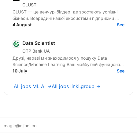
CLUST
CLUST — це венчур-білдер, де зростають успішні
бізнеси. Всередині нашої екосистеми підприємці
запускають і масштабують проєкти, а профільні
4 August
See
фахівці...
Data Scientist
OTP Bank UA
Друзі, наразі ми знаходимося у пошуку Data
Science/Machine Learning Ваш майбутній функціонал:
якісне та своєчасне вирішення бізнес-завдань за
10 July
See
напрямом...
All jobs ML AI →
All jobs linki.group →
magic@djinni.co
Terms of Use