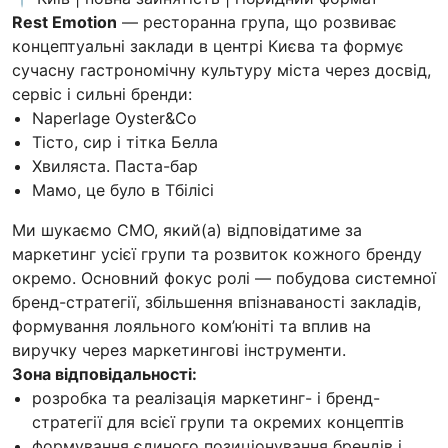
Rest Emotion
— ресторанна група, що розвиває
концептуальні заклади в центрі Києва та формує
сучасну гастрономічну культуру міста через досвід,
сервіс і сильні бренди:
Naperlage Oyster&Co
Тісто, сир і тітка Белла
Хвиляста. Паста-бар
Мамо, це було в Тбілісі
Ми шукаємо CMO, який(а) відповідатиме за
маркетинг усієї групи та розвиток кожного бренду
окремо. Основний фокус ролі — побудова системної
бренд-стратегії, збільшення впізнаваності закладів,
формування лояльного ком’юніті та вплив на
виручку через маркетингові інструменти.
Зона відповідальності:
розробка та реалізація маркетинг- і бренд-
стратегії для всієї групи та окремих концептів
формування єдиного позиціонування брендів і