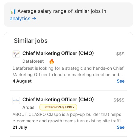
📊
Average salary range of similar jobs in
analytics →
Similar jobs
Chief Marketing Officer (CMO)
$$$
🔥
Dataforest
Dataforest is looking for a strategic and hands-on Chief
Marketing Officer to lead our marketing direction and
accelerate company growth. The ideal...
4 August
See
Chief Marketing Officer (CMO)
$$$$
Ardas
RESPONDS QUICKLY
ABOUT CLASPO Claspo is a pop-up builder that helps
e-commerce and growth teams turn existing site traffic
into more opt-ins, sales, and revenue. We are a...
21 July
See