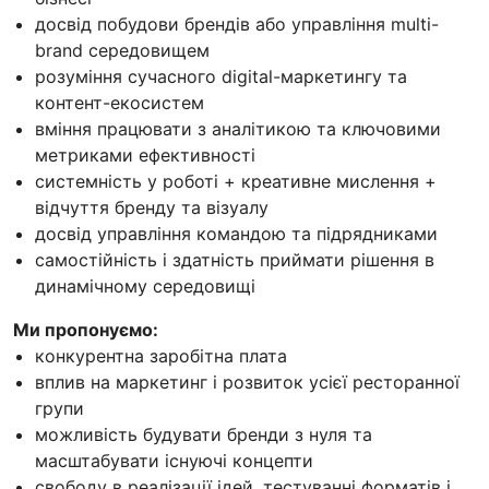
досвід побудови брендів або управління multi-
brand середовищем
розуміння сучасного digital-маркетингу та
контент-екосистем
вміння працювати з аналітикою та ключовими
метриками ефективності
системність у роботі + креативне мислення +
відчуття бренду та візуалу
досвід управління командою та підрядниками
самостійність і здатність приймати рішення в
динамічному середовищі
Ми пропонуємо:
конкурентна заробітна плата
вплив на маркетинг і розвиток усієї ресторанної
групи
можливість будувати бренди з нуля та
масштабувати існуючі концепти
свободу в реалізації ідей, тестуванні форматів і