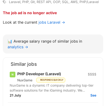
Laravel, PHP, Git, REST API, OOP, SQL, AWS, PHP/Laravel
The job ad is no longer active
Look at the current
jobs Laravel →
📊
Average salary range of similar jobs in
analytics →
Similar jobs
PHP Developer (Laravel)
$$$$
NuxGame
RESPONDS QUICKLY
NuxGame is a dynamic IT company delivering top-tier
software solutions for the iGaming industry. We
empower operators of all sizes to expand into new...
21 July
See