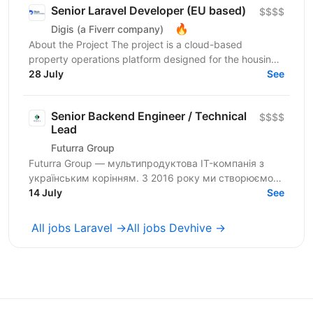
Senior Laravel Developer (EU based)
$$$$
🔥
Digis (a Fiverr company)
About the Project The project is a cloud-based
property operations platform designed for the housing
sector. It connects housing providers, property...
28 July
See
Senior Backend Engineer / Technical
$$$$
Lead
Futurra Group
Futurra Group — мультипродуктова IT-компанія з
українським корінням. З 2016 року ми створюємо
кросплатформенні продукти на перетині EdTech, AI
14 July
See
та Lifestyle....
All jobs Laravel →
All jobs Devhive →