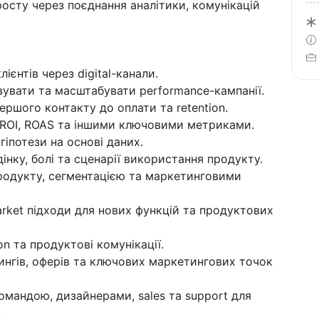
росту через поєднання аналітики, комунікацій
ієнтів через digital-канали.
вувати та масштабувати performance-кампанії.
ершого контакту до оплати та retention.
 ROI, ROAS та іншими ключовими метриками.
іпотези на основі даних.
інку, болі та сценарії використання продукту.
родукту, сегментацією та маркетинговими
ket підходи для нових функцій та продуктових
n та продуктові комунікації.
нгів, оферів та ключових маркетингових точок
мандою, дизайнерами, sales та support для
.