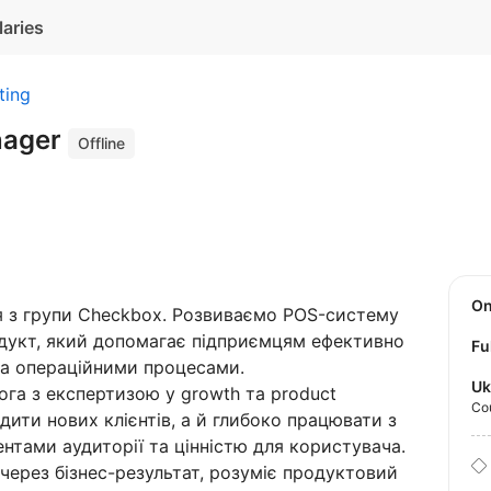
laries
ting
nager
Offline
O
я з групи Checkbox. Розвиваємо POS-систему
одукт, який допомагає підприємцям ефективно
Fu
та операційними процесами.
Uk
га з експертизою у growth та product
Co
дити нових клієнтів, а й глибоко працювати з
нтами аудиторії та цінністю для користувача.
через бізнес-результат, розуміє продуктовий