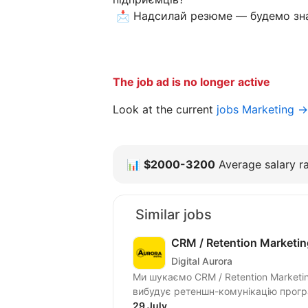
📩 Надсилай резюме — будемо зн
The job ad is no longer active
Look at the current
jobs Marketing →
📊
$2000-3200
Average salary ra
Similar jobs
CRM / Retention Marketi
Digital Aurora
Ми шукаємо CRM / Retention Marketi
вибудує ретеншн-комунікацію програ
29 July