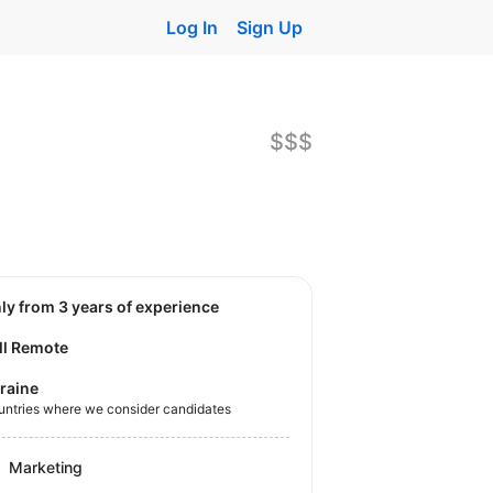
Log In
Sign Up
$$$
nly from 3 years of experience
ll Remote
raine
untries where we consider candidates
Marketing