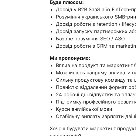
Буде плюсом:
Досвід у B2B SaaS або FinTech-п
Розуміння українського SMB-рин
Досвід роботи з retention / lifecy
Досвід запуску партнерських або 
Базове розуміння SEO / ASO.
Досвід роботи з CRM та marketin
Ми пропонуємо:
Вплив на продукт та маркетинг б
Можливість напряму впливати на 
Сильну продуктову команду та 
Повністю віддалений формат ро
24 робочі дні відпустки та оплачу
Підтримку професійного розвитку
Курси англійської мови.
Стабільну виплату зарплати двічі
Хочеш будувати маркетинг продукт
підприємців?