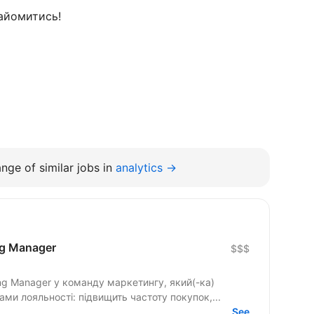
айомитись!
nge of similar jobs in
analytics →
ng Manager
$$$
ng Manager у команду маркетингу, який(-ка)
ми лояльності: підвищить частоту покупок,...
See