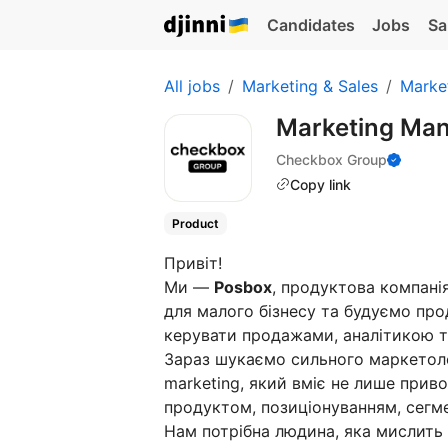
Candidates
Jobs
Sa
All jobs
Marketing & Sales
Marke
Marketing Ma
Checkbox Group
Copy link
Product
Привіт!
Ми —
Posbox
, продуктова компані
для малого бізнесу та будуємо пр
керувати продажами, аналітикою 
Зараз шукаємо сильного маркетоло
marketing, який вміє не лише приво
продуктом, позиціонуванням, сегме
Нам потрібна людина, яка мислить 