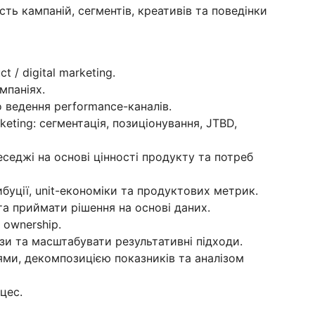
сть кампаній, сегментів, креативів та поведінки
t / digital marketing.
мпаніях.
 ведення performance-каналів.
eting: сегментація, позиціонування, JTBD,
седжі на основі цінності продукту та потреб
буції, unit-економіки та продуктових метрик.
та приймати рішення на основі даних.
 ownership.
зи та масштабувати результативні підходи.
ями, декомпозицією показників та аналізом
цес.