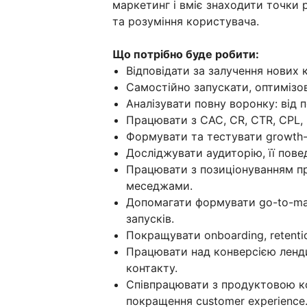
маркетинг і вміє знаходити точки 
та розуміння користувача.
Що потрібно буде робити:
Відповідати за залучення нових кл
Самостійно запускати, оптимізо
Аналізувати повну воронку: від п
Працювати з CAC, CR, CTR, CPL,
Формувати та тестувати growth-г
Досліджувати аудиторію, її повед
Працювати з позиціонуванням п
меседжами.
Допомагати формувати go-to-mar
запусків.
Покращувати onboarding, retentio
Працювати над конверсією ленди
контакту.
Співпрацювати з продуктовою ко
покращення customer experience