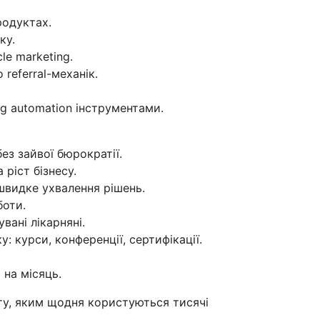
родуктах.
ку.
cle marketing.
referral-механік.
g automation інструментами.
ез зайвої бюрократії.
ріст бізнесу.
швидке ухвалення рішень.
боти.
вані лікарняні.
: курси, конференції, сертифікації.
 на місяць.
у, яким щодня користуються тисячі