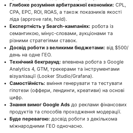
Глибоке розуміння арбитражної економіки:
CPL,
CPA, EPC, ROI, ROAS, а також показників якості
ліда (approve rate, hold).
Експертність у Search-кампаніях:
робота із
семантикою, мінус-словами, аукціонами та
різними стратегіями ставок.
Досвід роботи з великими бюджетами:
від $500/
день на одне ГЕО.
Технічний бекграунд:
впевнена робота з Google
Analytics 4, GTM, трекерами та інструментами
візуалізації (Looker Studio/Grafana).
Самостійність:
вміння генерувати та тестувати
гіпотези (оффери, лендинги, креативи) на основі
цифр.
Знання вимог Google Ads
до реклами фінансових
продуктів та способів проходження модерації.
Буде перевагою:
досвід роботи з декількома
міжнародними ГЕО одночасно.