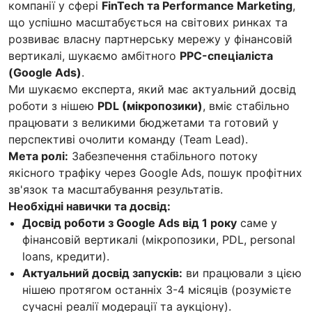
компанії у сфері
FinTech та Performance Marketing
,
що успішно масштабується на світових ринках та
розвиває власну партнерську мережу у фінансовій
вертикалі, шукаємо амбітного
PPC-спеціаліста
(Google Ads)
.
Ми шукаємо експерта, який має актуальний досвід
роботи з нішею
PDL (мікропозики)
, вміє стабільно
працювати з великими бюджетами та готовий у
перспективі очолити команду (Team Lead).
Мета ролі:
Забезпечення стабільного потоку
якісного трафіку через Google Ads, пошук профітних
зв'язок та масштабування результатів.
Необхідні навички та досвід:
Досвід роботи з Google Ads від 1 року
саме у
фінансовій вертикалі (мікропозики, PDL, personal
loans, кредити).
Актуальний досвід запусків:
ви працювали з цією
нішею протягом останніх 3-4 місяців (розумієте
сучасні реалії модерації та аукціону).