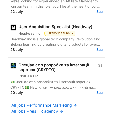
We’re looking for experienced an Affiliate Manager to
join our team! In this role, you’ll be at the heart of our
partner program, building relationships and...
22 July
See
User Acquisition Specialist (Headway)
Headway Inc
RESPONDS QUICKLY
Headway Inc is a global tech company, revolutionizing
lifelong learning by creating digital products for over
170 million users worldwide. Our mission is to...
28 July
See
Спеціаліст з розробки та інтеграції
$$
воронок (CRYPTO)
INSIDER HR
💵Спеціаліст з розробки та інтеграції воронок |
CRYPTO💵 Наш клієнт — медіахолдинг, який на
ринку 3+ років🚀 Ми - стрімко зростаючий
20 July
See
медіабаїнговий холдинг...
All jobs Performance Marketing →
All jobs Preis HR agency →