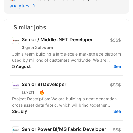
analytics →
Similar jobs
Senior / Middle .NET Developer
$$$$
Sigma Software
Join a team building a large-scale marketplace platform
used by millions of customers worldwide. We are
looking for a .NET Developer with strong expertise...
5 August
See
Senior BI Developer
$$$$
🔥
Luxoft
Project Description: We are building a next generation
cross asset data fabric, which will bring together
disparate data sources for the global bank. It...
29 July
See
Senior Power BI/MS Fabric Developer
$$$