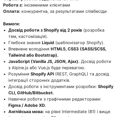
Робота з:
іноземними клієнтами
Оплата:
конкурентна, за результатами співбесіди
Вимоги:
Досвід роботи з Shopify від 2 років
(розробка
тем, кастомізація).
Глибоке знання
Liquid
(шаблонізатор Shopify).
Впевнене володіння
HTML5, CSS3 (SASS/SCSS,
Tailwind або Bootstrap).
JavaScript (Vanilla JS, JSON, Ajax).
Досвід роботи
з Alpine.js або Vue.js буде перевагою.
Розуміння
Shopify API
(REST, GraphQL) та досвід
інтеграції сторонніх додатків.
Досвід роботи з інструментами розробки:
Shopify
CLI, GitHub/Bitbucket.
Навички роботи з графічними редакторами:
Figma / Adobe XD.
Англійська мова:
на рівні Intermediate (B1) і вище