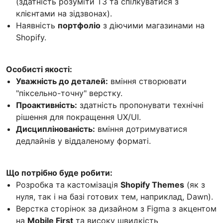
(здатність розуміти ТЗ та спілкуватися з
клієнтами на зідзвонах).
Наявність
портфоліо
з діючими магазинами на
Shopify.
Особисті якості:
Уважність до деталей:
вміння створювати
"піксельно-точну" верстку.
Проактивність:
здатність пропонувати технічні
рішення для покращення UX/UI.
Дисциплінованість:
вміння дотримуватися
дедлайнів у віддаленому форматі.
Що потрібно буде робити:
Розробка та кастомізація
Shopify Themes
(як з
нуля, так і на базі готових тем, наприклад, Dawn).
Верстка сторінок за дизайном з Figma з акцентом
на
Mobile First
та високу швидкість