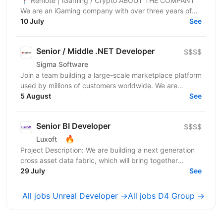
📍 Remote | iGaming / Crypto ABOUT THE COMPANY
We are an iGaming company with over three years of
experience and a team of 1,500+ specialists. Our...
10 July
See
Senior / Middle .NET Developer
$$$$
Sigma Software
Join a team building a large-scale marketplace platform
used by millions of customers worldwide. We are
looking for a .NET Developer with strong expertise...
5 August
See
Senior BI Developer
$$$$
🔥
Luxoft
Project Description: We are building a next generation
cross asset data fabric, which will bring together
disparate data sources for the global bank. It...
29 July
See
All jobs Unreal Developer →
All jobs D4 Group →