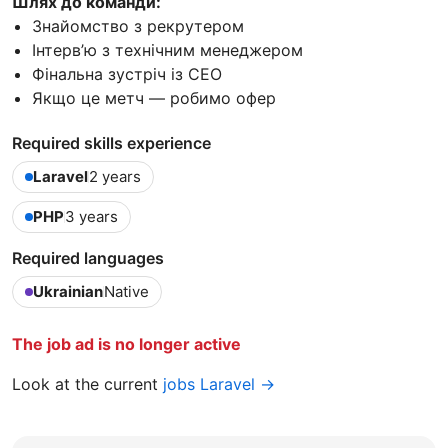
Шлях до команди:
Знайомство з рекрутером
Інтерв’ю з технічним менеджером
Фінальна зустріч із СЕО
Якщо це метч — робимо офер
Required skills experience
Laravel
2 years
PHP
3 years
Required languages
Ukrainian
Native
The job ad is no longer active
Look at the current
jobs Laravel →