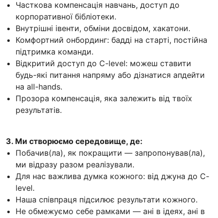
Часткова компенсація навчань, доступ до
корпоративної бібліотеки.
Внутрішні івенти, обміни досвідом, хакатони.
Комфортний онбординг: бадді на старті, постійна
підтримка команди.
Відкритий доступ до C-level: можеш ставити
будь-які питання напряму або дізнатися апдейти
на all-hands.
Прозора компенсація, яка залежить від твоїх
результатів.
3. Ми створюємо середовище, де:
Побачив(ла), як покращити — запропонував(ла),
ми відразу разом реалізували.
Для нас важлива думка кожного: від джуна до C-
level.
Наша співпраця підсилює результати кожного.
Не обмежуємо себе рамками — ані в ідеях, ані в