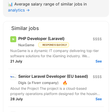
📊
Average salary range of similar jobs in
analytics →
Similar jobs
PHP Developer (Laravel)
$$$$
NuxGame
RESPONDS QUICKLY
NuxGame is a dynamic IT company delivering top-tier
software solutions for the iGaming industry. We
empower operators of all sizes to expand into new...
21 July
See
Senior Laravel Developer (EU based)
$$$$
🔥
Digis (a Fiverr company)
About the Project The project is a cloud-based
property operations platform designed for the housing
sector. It connects housing providers, property...
28 July
See