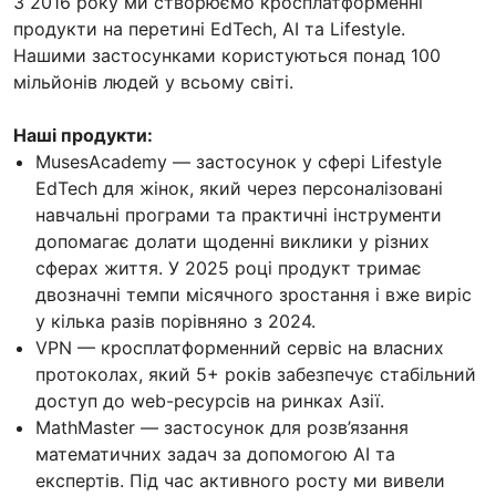
З 2016 року ми створюємо кросплатформенні
продукти на перетині EdTech, AI та Lifestyle.
Нашими застосунками користуються понад 100
мільйонів людей у всьому світі.
Наші продукти:
MusesAcademy — застосунок у сфері Lifestyle
EdTech для жінок, який через персоналізовані
навчальні програми та практичні інструменти
допомагає долати щоденні виклики у різних
сферах життя. У 2025 році продукт тримає
двозначні темпи місячного зростання і вже виріс
у кілька разів порівняно з 2024.
VPN — кросплатформенний сервіс на власних
протоколах, який 5+ років забезпечує стабільний
доступ до web-ресурсів на ринках Азії.
MathMaster — застосунок для розв’язання
математичних задач за допомогою AI та
експертів. Під час активного росту ми вивели