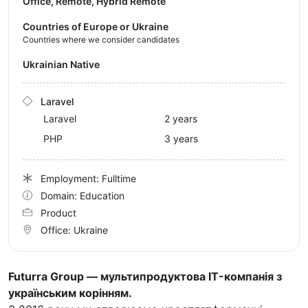
Office, Remote, Hybrid Remote
Countries of Europe or Ukraine
Countries where we consider candidates
Ukrainian Native
Laravel
Laravel
2 years
PHP
3 years
Employment: Fulltime
Domain: Education
Product
Office:
Ukraine
Futurra Group — мультипродуктова IT-компанія з
українським корінням.