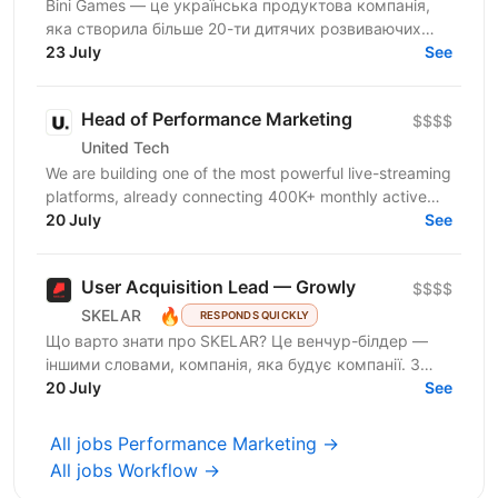
Bini Games — це українська продуктова компанія,
яка створила більше 20-ти дитячих розвиваючих
додатків. У складі компанії понад 150 захоплених...
23 July
See
Head of Performance Marketing
$$$$
United Tech
We are building one of the most powerful live-streaming
platforms, already connecting 400K+ monthly active
users through live events, interactive video...
20 July
See
User Acquisition Lead — Growly
$$$$
🔥
SKELAR
RESPONDS QUICKLY
Що варто знати про SKELAR? Це венчур-білдер —
іншими словами, компанія, яка будує компанії. З
нами фаундери створюють consumer-бізнеси, які
20 July
See
стають лідерами...
All jobs Performance Marketing →
All jobs Workflow →