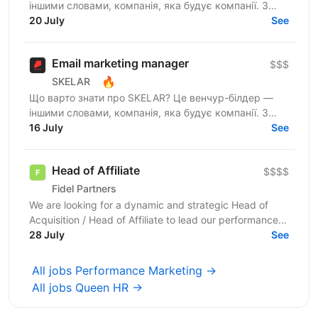
іншими словами, компанія, яка будує компанії. З
нами фаундери створюють consumer-бізнеси, які
20 July
See
стають лідерами...
Email marketing manager
$$$
🔥
SKELAR
Що варто знати про SKELAR? Це венчур-білдер —
іншими словами, компанія, яка будує компанії. З
нами фаундери створюють consumer-бізнеси, які
16 July
See
стають лідерами...
Head of Affiliate
$$$$
Fidel Partners
We are looking for a dynamic and strategic Head of
Acquisition / Head of Affiliate to lead our performance
marketing efforts across LATAM GEOs. The main...
28 July
See
All jobs Performance Marketing →
All jobs Queen HR →