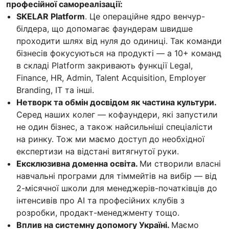
професійної самореалізації:
SKELAR Platform
. Це операційне ядро венчур-
білдера, що допомагає фаундерам швидше
проходити шлях від нуля до одиниці. Так команди
бізнесів фокусуються на продукті — а 10+ команд
в складі Platform закривають функції Legal,
Finance, HR, Admin, Talent Acquisition, Employer
Branding, IT та інші.
Нетворк та обмін досвідом як частина культури.
Серед наших колег — кофаундери, які запустили
не один бізнес, а також найсильніші спеціалісти
на ринку. Тож ми маємо доступ до необхідної
експертизи на відстані витягнутої руки.
Ексклюзивна доменна освіта.
Ми створили власні
навчальні програми для тіммейтів на вибір — від
2-місячної школи для менеджерів-початківців до
інтенсивів про AI та професійних клубів з
розробки, продакт-менеджменту тощо.
Вплив на системну допомогу Україні.
Маємо