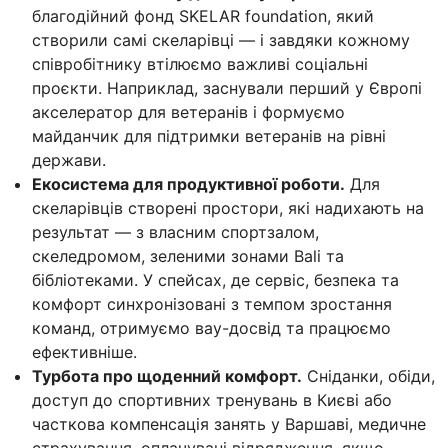
благодійний фонд SKELAR foundation, який
створили самі скеларівці — і завдяки кожному
співробітнику втілюємо важливі соціальні
проєкти. Наприклад, заснували перший у Європі
акселератор для ветеранів і формуємо
майданчик для підтримки ветеранів на рівні
держави.
Екосистема для продуктивної роботи.
Для
скеларівців створені простори, які надихають на
результат — з власним спортзалом,
скеледромом, зеленими зонами Bali та
бібліотеками. У спейсах, де сервіс, безпека та
комфорт синхронізовані з темпом зростання
команд, отримуємо вау-досвід та працюємо
ефективніше.
Турбота про щоденний комфорт.
Сніданки, обіди,
доступ до спортивних тренувань в Києві або
часткова компенсація занять у Варшаві, медичне
страхування, оплачувані відрядження, якщо