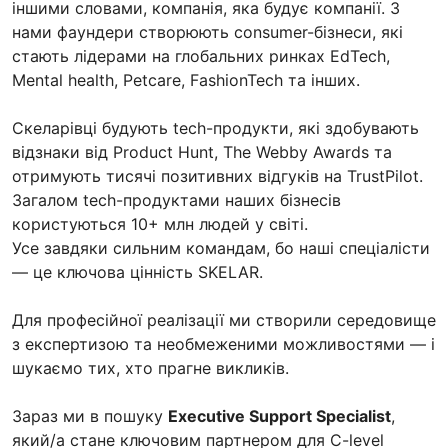
іншими словами, компанія, яка будує компанії. З
нами фаундери створюють consumer-бізнеси, які
стають лідерами на глобальних ринках EdTech,
Mental health, Petcare, FashionTech та інших.
Скеларівці будують tech-продукти, які здобувають
відзнаки від Product Hunt, The Webby Awards та
отримують тисячі позитивних відгуків на TrustPilot.
Загалом tech-продуктами наших бізнесів
користуються 10+ млн людей у світі.
Усе завдяки сильним командам, бо наші спеціалісти
— це ключова цінність SKELAR.
Для професійної реалізації ми створили середовище
з експертизою та необмеженими можливостями — і
шукаємо тих, хто прагне викликів.
Зараз ми в пошуку
Executive Support Specialist
,
який/а стане ключовим партнером для C-level