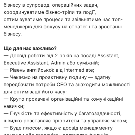
бізнесу в супроводі операційних задач,
координуватиме бізнес-тріпи та події,
оптимізуватиме процеси та звільнятиме час топ-
менеджерів для фокусу на стратегії та зростанні
бізнесу.
Що для нас важливо?
— Досвід роботи від 2 років на посаді Assistant,
Executive Assistant, Admin або суміжній;
— Рівень англійської: від Intermediate;
— Чекаємо на проактивну людину — здатну
передбачати потреби CEO та знаходити можливості
для оптимізації його часу;
— Круто прокачані організаційні та комунікаційні
навички;
— Гнучкість та ефективність у багатозадачності,
швидко розставляє пріоритети та управляє часом;
— Буде плюсом, якщо є досвід менеджменту
команди або готовність розвивати функцію