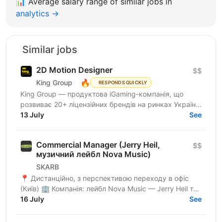
📊
Average salary range of similar jobs in
analytics →
Similar jobs
2D Motion Designer
$$
🔥
King Group
RESPONDS QUICKLY
King Group — продуктова iGaming-компанія, що
розвиває 20+ ліцензійних брендів на ринках України
та Tier 1. Більше 1 000 спеціалістів і 4 000 000+...
13 July
See
Commercial Manager (Jerry Heil,
$$
музичний лейбл Nova Music)
SKARB
📍 Дистанційно, з перспективою переходу в офіс
(Київ) 🏢 Компанія: лейбл Nova Music — Jerry Heil та
16 July
інші артисти. 🕤 Зайнятість: повна. 🔎 Про роль Ми...
See