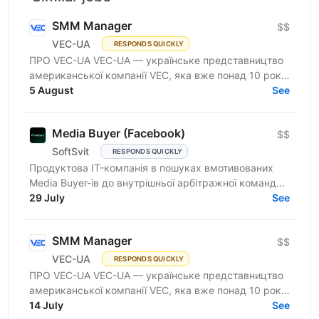
SMM Manager
$$
VEC-UA
RESPONDS QUICKLY
ПРО VEC-UA VEC-UA — українське представництво
американської компанії VEC, яка вже понад 10 років
трансформує будівельну галузь за допомогою BIM
5 August
See
та VDC...
Media Buyer (Facebook)
$$
SoftSvit
RESPONDS QUICKLY
Продуктова IT-компанія в пошуках вмотивованих
Media Buyer-ів до внутрішньої арбітражної команди.
Розглядаємо спеціалістів із досвідом самостійних
29 July
See
запусків...
SMM Manager
$$
VEC-UA
RESPONDS QUICKLY
ПРО VEC-UA VEC-UA — українське представництво
американської компанії VEC, яка вже понад 10 років
трансформує будівельну галузь за допомогою BIM
14 July
See