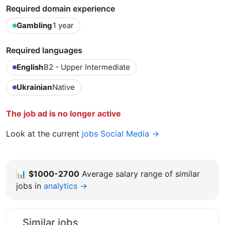
Required domain experience
Gambling
1 year
Required languages
English
B2 - Upper Intermediate
Ukrainian
Native
The job ad is no longer active
Look at the current
jobs Social Media →
📊
$1000-2700
Average salary range of similar
jobs in
analytics →
Similar jobs