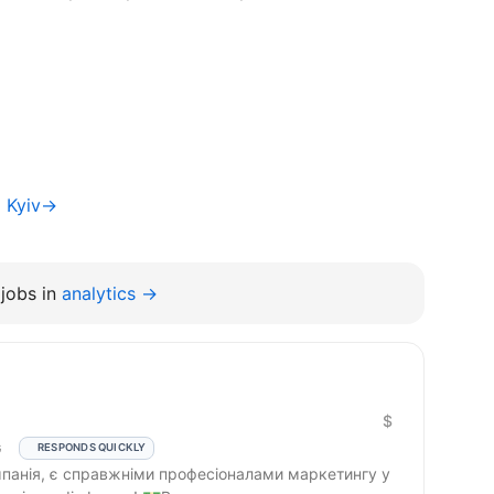
a Kyiv→
jobs in
analytics →
$
G
RESPONDS QUICKLY
мпанія, є справжніми професіоналами маркетингу у