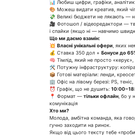
📊 Любиш цифри, графіки, аналітик
🎨 Можеш видати креатив, який чіп
💸 Великі бюджети не лякають — н
🎥 Фотошоп / відеоредактори — тво
і спайки (якщо ні — навчимо швид
Що ми даємо взамін:
💥
Власні унікальні офери
, яких не
💰 Ставка 350 дол +
Бонуси до 65
🧠 Тімлід, який не просто «керує»
🛠 Потужну інфраструктуру: копіра
📦 Готові матеріали: ленди, креос
🏢 Офіс на лівому березі: PS, теніс
⏰ Графік, що не душить:
10:00−18
📍 Формат —
тільки офлайн
, бо у
комунікація
Хто ми?
Молода, амбітна команда, яка гово
гучно заходити на ринок.
Якщо від цього тексту тебе «проби