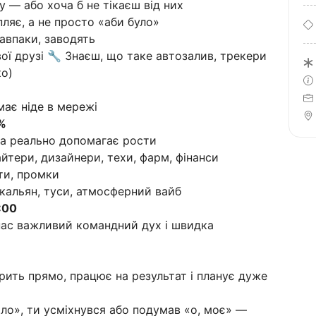
у — або хоча б не тікаєш від них
ляє, а не просто «аби було»
авпаки, заводять
ї друзі 🔧 Знаєш, що таке автозалив, трекери
ко)
має ніде в мережі
%
, а реально допомагає рости
йтери, дизайнери, техи, фарм, фінанси
ети, промки
, кальян, туси, атмосферний вайб
:00
 нас важливий командний дух і швидка
рить прямо, працює на результат і планує дуже
ло», ти усміхнувся або подумав «о, моє» —