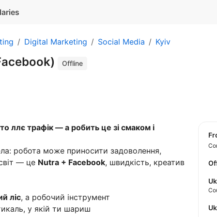
laries
ting
Digital Marketing
Social Media
Kyiv
Facebook)
Offline
то ллє трафік — а робить це зі смаком і
f
Con
ла: робота може приносити задоволення,
 світ — це
Nutra + Facebook
, швидкість, креатив
Of
Uk
Co
й ліс
, а робочий інструмент
U
икаль, у якій ти шариш