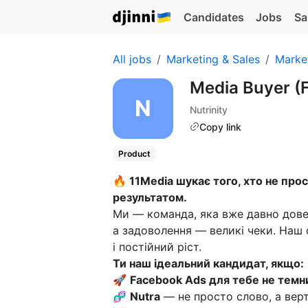
Candidates
Jobs
Sa
All jobs
Marketing & Sales
Marke
Media Buyer (
Nutrinity
Copy link
Product
🔥 11Media шукає того, хто не прос
результатом.
Ми — команда, яка вже давно дове
а задоволення — великі чеки. Наш
і постійний ріст.
Ти наш ідеальний кандидат, якщо:
🚀
Facebook Ads для тебе не темни
🧬
Nutra
— не просто слово, а верт