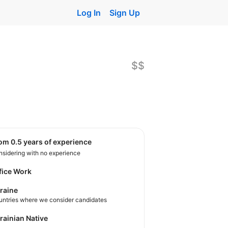
Log In
Sign Up
$$
rom 0.5 years of experience
sidering with no experience
fice Work
raine
untries where we consider candidates
krainian Native