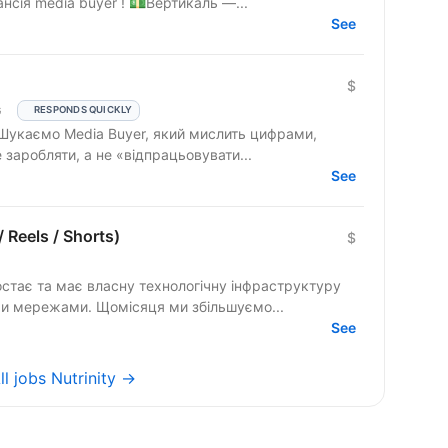
вертикалі Crypto. У нас відкрита вакансія media buyer ! 💵Вертикаль —...
See
$
G
RESPONDS QUICKLY
 заробляти, а не «відпрацьовувати...
See
 Reels / Shorts)
$
стає та має власну технологічну інфраструктуру
ми мережами. Щомісяця ми збільшуємо...
See
ll jobs Nutrinity →