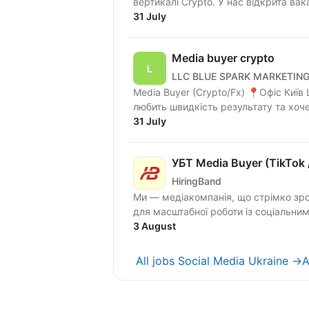
31 July
Media buyer crypto
LLC BLUE SPARK MARKETIN
Media Buyer (Crypto/Fx) 📍Офіс Київ Шукаємо Media Buyer, який мислить цифрами,
любить швидкість результату та хоче
31 July
УБТ Media Buyer (TikTok /
HiringBand
Ми — медіакомпанія, що стрімко зро
для масштабної роботи із соціальни
3 August
All jobs Social Media Ukraine →
A