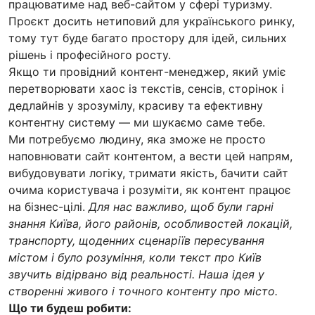
працюватиме над веб-сайтом у сфері туризму.
Проєкт досить нетиповий для українського ринку,
тому тут буде багато простору для ідей, сильних
рішень і професійного росту.
Якщо ти провідний контент-менеджер, який уміє
перетворювати хаос із текстів, сенсів, сторінок і
дедлайнів у зрозумілу, красиву та ефективну
контентну систему — ми шукаємо саме тебе.
Ми потребуємо людину, яка зможе не просто
наповнювати сайт контентом, а вести цей напрям,
вибудовувати логіку, тримати якість, бачити сайт
очима користувача і розуміти, як контент працює
на бізнес-цілі.
Для нас важливо, щоб були гарні
знання Київа, його районів, особливостей локацій,
транспорту, щоденних сценаріїв пересування
містом і було розуміння, коли текст про Київ
звучить відірвано від реальності. Наша ідея у
створенні живого і точного контенту про місто.
Що ти будеш робити: