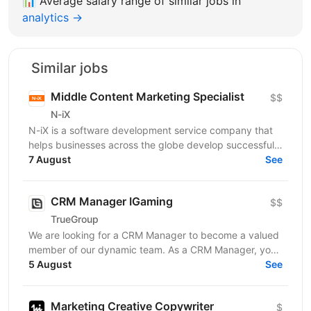
📊
Average salary range of similar jobs in
analytics →
Similar jobs
Middle Content Marketing Specialist
$$
N-iX
N-iX is a software development service company that
helps businesses across the globe develop successful
software products. Founded in 2002 in Lviv, N-iX...
7 August
See
CRM Manager IGaming
$$
TrueGroup
We are looking for a CRM Manager to become a valued
member of our dynamic team. As a CRM Manager, you
will play a pivotal role in nurturing and retaining...
5 August
See
Marketing Creative Copywriter
$