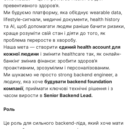
превентивного здоров’я.
Ми будуємо платформу, яка об’єднує wearable data,
lifestyle-сигнали, медичні документи, health history
та AI, щоб допомагати людям раніше бачити ризики,
краще розуміти свій стан і діяти до того, як
проблема переросте в хворобу.
Наша мета — створити
єдиний health account для
кожної людини
і змінити healthcare так, як онлайн-
банкінг змінив фінанси: зробити здоров’я
проактивним, зрозумілим і персоналізованим.
Ми шукаємо не просто strong backend engineer, а
людину, яка хоче
будувати backend foundation
компанії
, приймати ключові технічні рішення і з
часом вирости в
Senior Backend Lead.
Роль
Це роль для сильного backend-ліда, який хоче мати