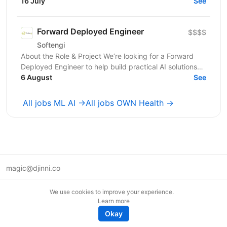
lead generation and recruitment outreach. The...
16 July
See
Forward Deployed Engineer
$$$$
Softengi
About the Role & Project We’re looking for a Forward
Deployed Engineer to help build practical AI solutions
for real-world business needs. In this role,...
6 August
See
All jobs ML AI →
All jobs OWN Health →
magic@djinni.co
Terms of Use
We use cookies to improve your experience.
Suggest an idea
Learn more
Remote tech jobs in Europe
Okay