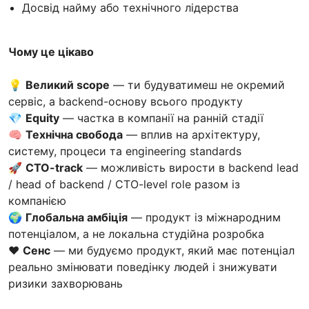
Досвід найму або технічного лідерства
Чому це цікаво
💡
Великий scope
— ти будуватимеш не окремий
сервіс, а backend-основу всього продукту
💎
Equity
— частка в компанії на ранній стадії
🧠
Технічна свобода
— вплив на архітектуру,
систему, процеси та engineering standards
🚀
CTO-track
— можливість вирости в backend lead
/ head of backend / CTO-level role разом із
компанією
🌍
Глобальна амбіція
— продукт із міжнародним
потенціалом, а не локальна студійна розробка
❤️
Сенс
— ми будуємо продукт, який має потенціал
реально змінювати поведінку людей і знижувати
ризики захворювань