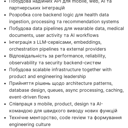
Побудова надійних API для mobile, web, AI та
партнерських інтеграцій
Розробка core backend logic для health data
ingestion, processing та recommendation systems
Побудова data pipelines для wearable data, medical
documents, user activity та AI workflows
Інтеграція з LLM-сервісами, embeddings,
orchestration pipelines та external providers
Відповідальність за performance, reliability,
observability та security backend-систем
Побудова scalable infrastructure together with
product and engineering leadership
Прийняття рішень щодо architecture patterns,
database design, queues, async processing, caching,
event-driven flows
Співпраця з mobile, product, design та AI-
командою для швидкого виводу нових функцій
Технічне менторство, code review та формування
engineering culture