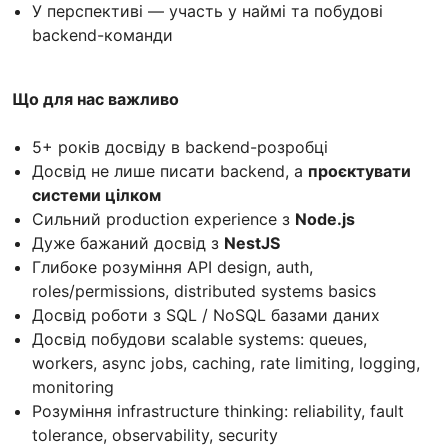
У перспективі — участь у наймі та побудові
backend-команди
Що для нас важливо
5+ років досвіду в backend-розробці
Досвід не лише писати backend, а
проєктувати
системи цілком
Сильний production experience з
Node.js
Дуже бажаний досвід з
NestJS
Глибоке розуміння API design, auth,
roles/permissions, distributed systems basics
Досвід роботи з SQL / NoSQL базами даних
Досвід побудови scalable systems: queues,
workers, async jobs, caching, rate limiting, logging,
monitoring
Розуміння infrastructure thinking: reliability, fault
tolerance, observability, security