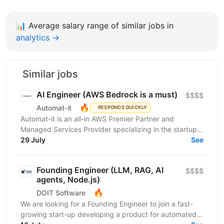
📊
Average salary range of similar jobs in
analytics →
Similar jobs
AI Engineer (AWS Bedrock is a must)
$$$$
🔥
Automat-it
RESPONDS QUICKLY
Automat-it is an all-in AWS Premier Partner and
Managed Services Provider specializing in the startup
ecosystem. With over 800 customers and 500+ AWS...
29 July
See
Founding Engineer (LLM, RAG, AI
$$$$
agents, Node.js)
🔥
DOIT Software
We are looking for a Founding Engineer to join a fast-
growing start-up developing a product for automated