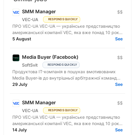
SMM Manager
$$
VEC-UA
RESPONDS QUICKLY
ПРО VEC-UA VEC-UA — українське представництво
американської компанії VEC, яка вже понад 10 років
трансформує будівельну галузь за допомогою BIM
5 August
See
та VDC...
Media Buyer (Facebook)
$$
SoftSvit
RESPONDS QUICKLY
Продуктова IT-компанія в пошуках вмотивованих
Media Buyer-ів до внутрішньої арбітражної команди.
Розглядаємо спеціалістів із досвідом самостійних
29 July
See
запусків...
SMM Manager
$$
VEC-UA
RESPONDS QUICKLY
ПРО VEC-UA VEC-UA — українське представництво
американської компанії VEC, яка вже понад 10 років
трансформує будівельну галузь за допомогою BIM
14 July
See