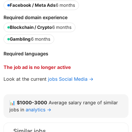
Facebook / Meta Ads
6 months
Required domain experience
Blockchain / Crypto
6 months
Gambling
6 months
Required languages
The job ad is no longer active
Look at the current
jobs Social Media →
📊
$1000-3000
Average salary range of similar
jobs in
analytics →
Similar jobs